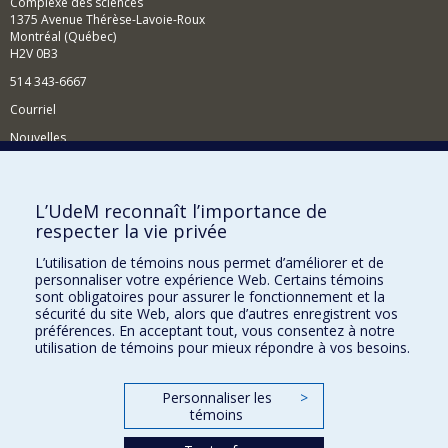
Complexe des sciences
1375 Avenue Thérèse-Lavoie-Roux
Montréal (Québec)
H2V 0B3
514 343-6667
Courriel
Nouvelles
Activités
Comment soutenir le Département?
L’UdeM reconnaît l’importance de
respecter la vie privée
BESOIN D'AIDE?
L’utilisation de témoins nous permet d’améliorer et de
Plan du site
personnaliser votre expérience Web. Certains témoins
Signaler une erreur
sont obligatoires pour assurer le fonctionnement et la
sécurité du site Web, alors que d’autres enregistrent vos
Accessibilité
préférences. En acceptant tout, vous consentez à notre
utilisation de témoins pour mieux répondre à vos besoins.
FACULTÉ DES ARTS ET DES SCIENCES
Nos départements et écoles
Personnaliser les
>
témoins
Nos centres d'études