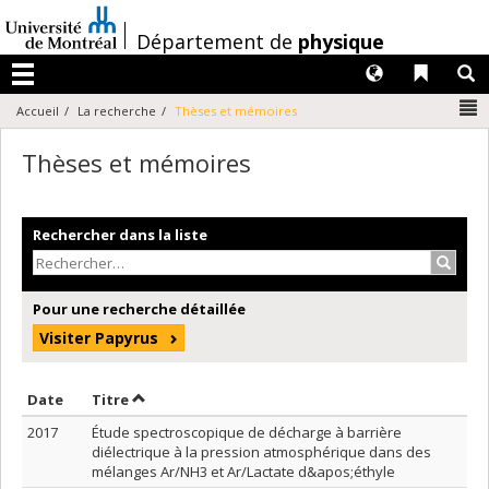
Passer
au
/
Département de
physique
contenu
Langues
Liens 
R
Menu
N
Accueil
La recherche
Thèses et mémoires
Thèses et mémoires
Rechercher dans la liste
Recher
Pour une recherche détaillée
Visiter Papyrus
Trier par date en ordre croissant
Trier par titre en ordre croissant
Date
Titre
2017
Étude spectroscopique de décharge à barrière
diélectrique à la pression atmosphérique dans des
mélanges Ar/NH3 et Ar/Lactate d&apos;éthyle