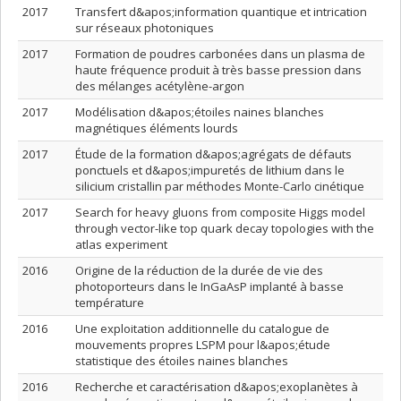
2017
Transfert d&apos;information quantique et intrication
sur réseaux photoniques
2017
Formation de poudres carbonées dans un plasma de
haute fréquence produit à très basse pression dans
des mélanges acétylène-argon
2017
Modélisation d&apos;étoiles naines blanches
magnétiques éléments lourds
2017
Étude de la formation d&apos;agrégats de défauts
ponctuels et d&apos;impuretés de lithium dans le
silicium cristallin par méthodes Monte-Carlo cinétique
2017
Search for heavy gluons from composite Higgs model
through vector-like top quark decay topologies with the
atlas experiment
2016
Origine de la réduction de la durée de vie des
photoporteurs dans le InGaAsP implanté à basse
température
2016
Une exploitation additionnelle du catalogue de
mouvements propres LSPM pour l&apos;étude
statistique des étoiles naines blanches
2016
Recherche et caractérisation d&apos;exoplanètes à