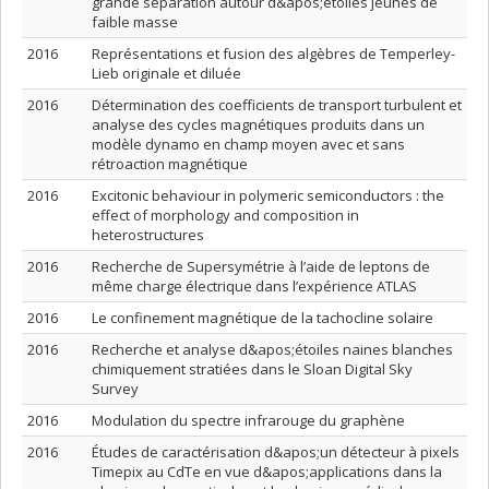
grande séparation autour d&apos;étoiles jeunes de
faible masse
2016
Représentations et fusion des algèbres de Temperley-
Lieb originale et diluée
2016
Détermination des coefficients de transport turbulent et
analyse des cycles magnétiques produits dans un
modèle dynamo en champ moyen avec et sans
rétroaction magnétique
2016
Excitonic behaviour in polymeric semiconductors : the
effect of morphology and composition in
heterostructures
2016
Recherche de Supersymétrie à l’aide de leptons de
même charge électrique dans l’expérience ATLAS
2016
Le confinement magnétique de la tachocline solaire
2016
Recherche et analyse d&apos;étoiles naines blanches
chimiquement stratiées dans le Sloan Digital Sky
Survey
2016
Modulation du spectre infrarouge du graphène
2016
Études de caractérisation d&apos;un détecteur à pixels
Timepix au CdTe en vue d&apos;applications dans la