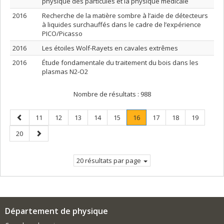
physique des particules et la physique médicale
2016
Recherche de la matière sombre à l’aide de détecteurs
à liquides surchauffés dans le cadre de l’expérience
PICO/Picasso
2016
Les étoiles Wolf-Rayets en cavales extrêmes
2016
Étude fondamentale du traitement du bois dans les
plasmas N2-O2
Nombre de résultats :
988
Page
Page
Page
Page
Page
Page
Page
.
Page
Page
Page
11
12
13
14
15
16
17
18
19
précédente
Page
Page
Page
20
courante.
suivante
20 résultats par page
Département de physique