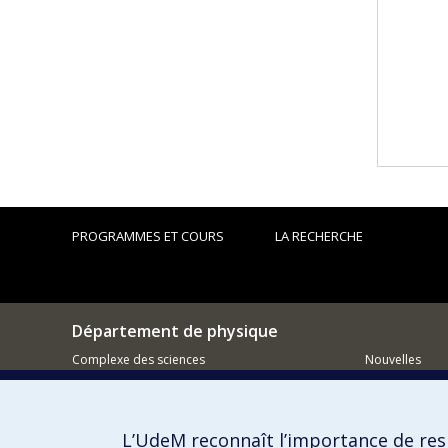
PROGRAMMES ET COURS
LA RECHERCHE
Département de physique
Complexe des sciences
Nouvelles
1375 Avenue Thérèse-Lavoie-Roux
Activités
Montréal (Québec)
H2V 0B3
Comment so
L’UdeM reconnaît l’importance de resp
514 343-6667