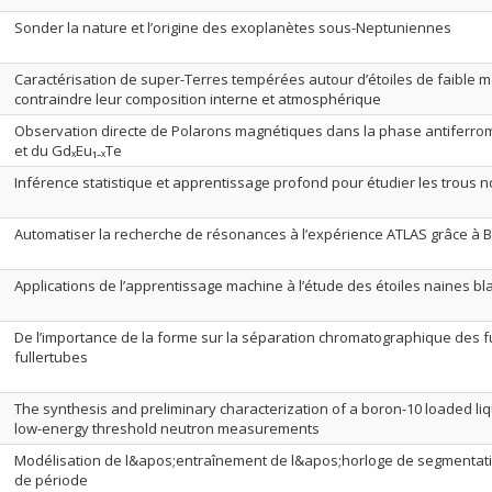
Sonder la nature et l’origine des exoplanètes sous-Neptuniennes
Caractérisation de super-Terres tempérées autour d’étoiles de faible 
contraindre leur composition interne et atmosphérique
Observation directe de Polarons magnétiques dans la phase antiferr
et du GdₓEu₁₋ₓTe
Inférence statistique et apprentissage profond pour étudier les trous 
Automatiser la recherche de résonances à l’expérience ATLAS grâce à
Applications de l’apprentissage machine à l’étude des étoiles naines b
De l’importance de la forme sur la séparation chromatographique des f
fullertubes
The synthesis and preliminary characterization of a boron-10 loaded liqui
low-energy threshold neutron measurements
Modélisation de l&apos;entraînement de l&apos;horloge de segmentat
de période