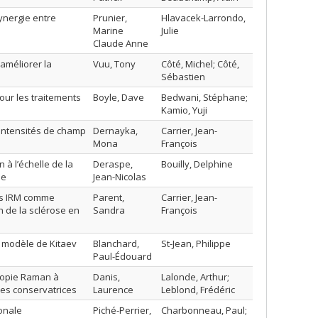
ynergie entre
Prunier,
Hlavacek-Larrondo,
Marine
Julie
Claude Anne
’améliorer la
Vuu, Tony
Côté, Michel; Côté,
Sébastien
our les traitements
Boyle, Dave
Bedwani, Stéphane;
Kamio, Yuji
 intensités de champ
Dernayka,
Carrier, Jean-
Mona
François
à l’échelle de la
Deraspe,
Bouilly, Delphine
ue
Jean-Nicolas
ées IRM comme
Parent,
Carrier, Jean-
 de la sclérose en
Sandra
François
 modèle de Kitaev
Blanchard,
St-Jean, Philippe
Paul-Édouard
scopie Raman à
Danis,
Lalonde, Arthur;
es conservatrices
Laurence
Leblond, Frédéric
onale
Piché-Perrier,
Charbonneau, Paul;