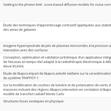
Getting to the photon limit : score-based diffusion models for noise corr
Étude des techniques d’apprentissage contrastif appliquées aux statis
des amas de galaxies
Imagerie hyperspectrale de jets de plasmas microondes à la pression
interaction avec des surfaces
Conception, optimisation et validation préclinique d’un applicateur intég
de faisceau en temps réel adapté à la radiothérapie électronique à débi
élevé (FLASH)
Étude de l&apos;impact de l&apos;activité stellaire sur la caractérisati
du système TRAPPIST-1
Sur la modélisation de courbes de lumière et de polarisation de vents 
massives incluant des régions d&apos;interaction en corotation à l&a
modèle de transfert radiatif Monte Carlo
Structures lisses exotiques en physique