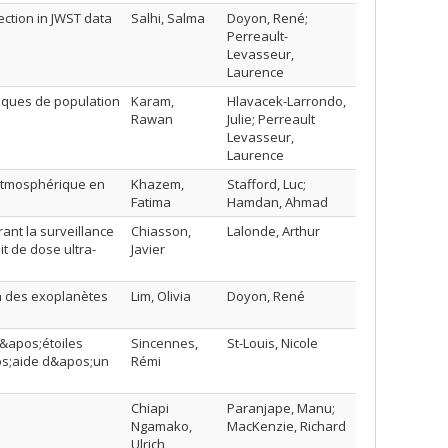
ection in JWST data
Salhi, Salma
Doyon, René;
Perreault-
Levasseur,
Laurence
tiques de population
Karam,
Hlavacek-Larrondo,
Rawan
Julie; Perreault
Levasseur,
Laurence
 atmosphérique en
Khazem,
Stafford, Luc;
Fatima
Hamdan, Ahmad
rant la surveillance
Chiasson,
Lalonde, Arthur
t de dose ultra-
Javier
on des exoplanètes
Lim, Olivia
Doyon, René
d&apos;étoiles
Sincennes,
St-Louis, Nicole
pos;aide d&apos;un
Rémi
Chiapi
Paranjape, Manu;
Ngamako,
MacKenzie, Richard
Ulrich