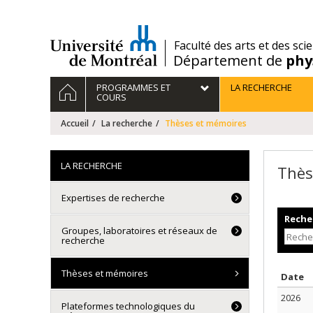
Passer
au
contenu
/
Faculté des arts et des sci
Département de
phy
Navigation
ACCUEIL
PROGRAMMES ET
LA RECHERCHE
principale
COURS
Accueil
La recherche
Thèses et mémoires
LA RECHERCHE
Thès
Expertises de recherche
Recher
Groupes, laboratoires et réseaux de
recherche
Thèses et mémoires
T
Date
2026
Plateformes technologiques du