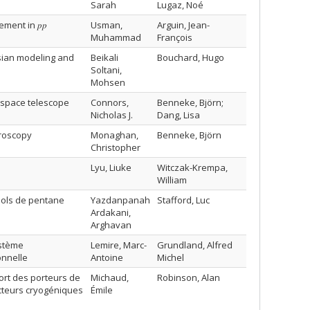
Sarah
Lugaz, Noé
ent in 𝑝𝑝
Usman,
Arguin, Jean-
Muhammad
François
sian modeling and
Beikali
Bouchard, Hugo
Soltani,
Mohsen
 space telescope
Connors,
Benneke, Björn;
Nicholas J.
Dang, Lisa
troscopy
Monaghan,
Benneke, Björn
Christopher
Lyu, Liuke
Witczak-Krempa,
William
sols de pentane
Yazdanpanah
Stafford, Luc
Ardakani,
Arghavan
ystème
Lemire, Marc-
Grundland, Alfred
nnelle
Antoine
Michel
ort des porteurs de
Michaud,
Robinson, Alan
cteurs cryogéniques
Émile