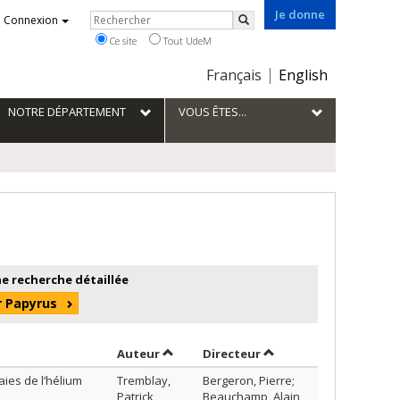
Je donne
Rechercher
Connexion
Rechercher
Ce site
Tout UdeM
Choix
Français
English
de
la
NOTRE DÉPARTEMENT
VOUS ÊTES...
langue
e recherche détaillée
r Papyrus
Trier par auteur en ordre croissant
par contributeur en or
Auteur
Directeur
aies de l’hélium
Tremblay,
Bergeron, Pierre;
Patrick
Beauchamp, Alain