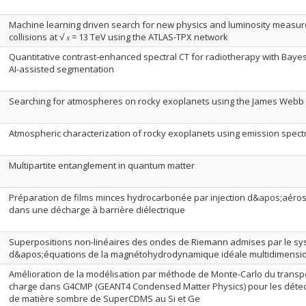
Machine learning driven search for new physics and luminosity measurem
collisions at √ 𝑠 = 13 TeV using the ATLAS-TPX network
Quantitative contrast-enhanced spectral CT for radiotherapy with Baye
AI-assisted segmentation
Searching for atmospheres on rocky exoplanets using the James Webb
Atmospheric characterization of rocky exoplanets using emission spec
Multipartite entanglement in quantum matter
Préparation de films minces hydrocarbonée par injection d&apos;aéro
dans une décharge à barrière diélectrique
Superpositions non-linéaires des ondes de Riemann admises par le s
d&apos;équations de la magnétohydrodynamique idéale multidimensio
Amélioration de la modélisation par méthode de Monte-Carlo du transp
charge dans G4CMP (GEANT4 Condensed Matter Physics) pour les déte
de matière sombre de SuperCDMS au Si et Ge