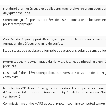
Instabilité thermorésistive et oscillations magnétohydrodynamiques d
de Jupiter chaudes
Correction, guidée par les données, de distributions a priori biaisées 
pour l’astrophysique
Contrôle de l&apos;apport d&apos;énergie dans l&apos;interaction pl
formation de défauts et chimie de surface
Étude statistique et observationnelle des éruptions solaires sympathi
Propriétés thermodynamiques du Pb, Mg, Cd, Zn et du phosphore noir à 
premiers
La spatialité dans l’évolution prébiotique : vers une physique de l’émer
complexité
Modélisation 2D d’une décharge streamer dans l’air en présence d’une 
diélectrique : influence de la tension appliquée, de la distance inter-éle
conductivité
Commissioning of the MARS spectral photon-counting computed tomog