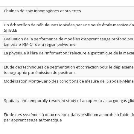
Chaînes de spin inhomogènes et ouvertes
Un échantillon de nébuleuses ionisées par une seule étoile massive d
SITELLE
Évaluation de la performance de modèles d’apprentissage profond pou
bimodale IRM-CT de la région pelvienne
La physique à l’ère de l’information : relecture algorithmique de la méca
Étude des techniques de segmentation et correction pour le déplaceme
tomographie par émission de positrons
Modélisation Monte-Carlo des conditions de mesure de l&apos;IRM-lina
Spatially and temporally-resolved study of an open-to-air argon gas gli
Étude des systèmes à deux niveaux dans le silicium amorphe à l’aide de
par apprentissage automatique