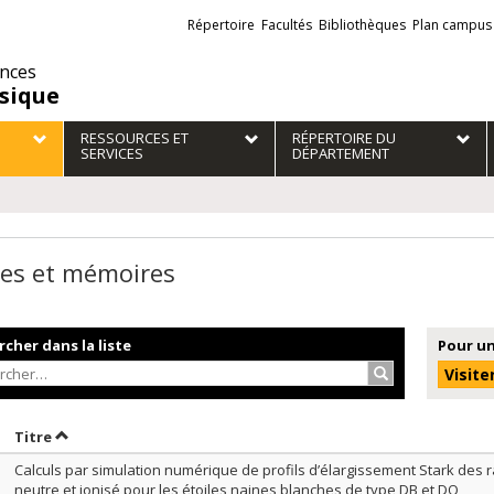
Liens
Répertoire
Facultés
Bibliothèques
Plan campus
externes
ences
sique
RESSOURCES ET
RÉPERTOIRE DU
SERVICES
DÉPARTEMENT
es et mémoires
cher dans la liste
Pour un
Rechercher…
Visite
rier par date en ordre croissant
Trier par titre en ordre croissant
Titre
Calculs par simulation numérique de profils d’élargissement Stark des r
neutre et ionisé pour les étoiles naines blanches de type DB et DO