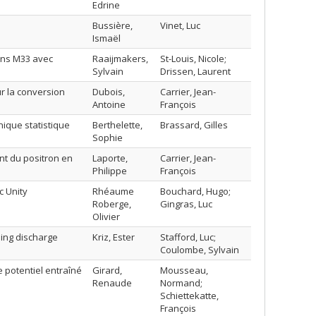
Edrine
Bussière,
Vinet, Luc
Ismaël
ans M33 avec
Raaijmakers,
St-Louis, Nicole;
Sylvain
Drissen, Laurent
r la conversion
Dubois,
Carrier, Jean-
Antoine
François
nique statistique
Berthelette,
Brassard, Gilles
Sophie
nt du positron en
Laporte,
Carrier, Jean-
Philippe
François
c Unity
Rhéaume
Bouchard, Hugo;
Roberge,
Gingras, Luc
Olivier
ding discharge
Kriz, Ester
Stafford, Luc;
Coulombe, Sylvain
 potentiel entraîné
Girard,
Mousseau,
Renaude
Normand;
Schiettekatte,
François