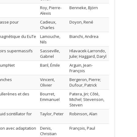
Roy, Pierre-
Benneke, Björn
Alexis
masse pour
Cadieux,
Doyon, René
Charles
omagnétique du EuTe
Lamouche,
Bianchi, Andrea
Nils
noirs supermassifs
Sasseville,
Hlavacek-Larrondo,
Gabriel
Julie; Haggard, Daryl
 BumpNet
Baril, Émile
Arguin, Jean-
François
lanches
Vincent,
Bergeron, Pierre;
Olivier
Dufour, Patrick
ullerènes et des
Bourret,
Patera, Jiri; Côté,
Emmanuel
Michel; Stevenson,
Steven
d scintillator for
Taylor, Peter
Robinson, Alan
ion avec adaptation
Denis,
François, Paul
Christian