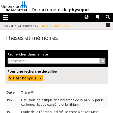
Passer
au
/
Département de
physique
contenu
Langues
Liens 
R
Menu
N
Accueil
La recherche
Thèses et mémoires
Thèses et mémoires
Rechercher dans la liste
Recher
Pour une recherche détaillée
Visiter Papyrus
Trier par date en ordre décroissant
Trier par titre en ordre décroissant
Date
Titre
1960
Diffusion inélastique des neutrons de la 14 MEV par le
carbone, l&apos;oxygène et le lithium
1972
Étude de la réaction D(d, y)⁴ He entre 4 et 12.5 MeV.