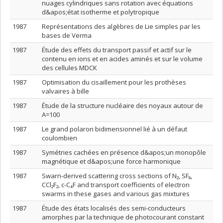
nuages cylindriques sans rotation avec équations
d&apos;état isotherme et polytropique
1987
Représentations des algèbres de Lie simples par les
bases de Verma
1987
Étude des effets du transport passif et actif sur le
contenu en ions et en acides aminés et sur le volume
des cellules MDCK
1987
Optimisation du cisaillement pour les prothèses
valvaires à bille
1987
Étude de la structure nucléaire des noyaux autour de
A=100
1987
Le grand polaron bidimensionnel lié à un défaut
coulombien
1987
Symétries cachées en présence d&apos;un monopôle
magnétique et d&apos;une force harmonique
1987
Swarn-derived scattering cross sections of N₂, SF₆,
CCl₂F₂, c-C₄F and transport coefficients of electron
swarms in these gases and various gas mixtures
1987
Étude des états localisés des semi-conducteurs
amorphes par la technique de photocourant constant