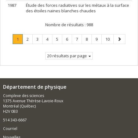
1987
Étude des forces radiatives sur les métaux à la surface
des étoiles naines blanches chaudes
Nombre de résultats :
988
Page
.
Page
Page
Page
Page
Page
Page
Page
Page
Page
Page
1
2
3
4
5
6
7
8
9
10
Page
suivante
courante.
20 résultats par page
Département de physique
Complexe des sciences
1375 Avenue Thérèse-Lavoie-Roux
Montréal (Québec)
H2V 0B3
514 343-6667
Courriel
Nouvelles