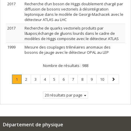
2017
Recherche d’un boson de Higgs doublement chargé par
diffusion de bosons vectoriels à désintégration
leptonique dans le modèle de Georgi-Machacek avec le
détecteur ATLAS au LHC
2017
Recherche de quarks vectoriels produits par
l&apos;échange de gluons lourds dans le cadre de
modèles de Higgs composite avec le détecteur ATLAS
1999
Mesure des couplages trilinéaires anomaux des
bosons de jauge avec le détecteur OPAL au LEP
Nombre de résultats :
988
Page
.
Page
Page
Page
Page
Page
Page
Page
Page
Page
Page
1
2
3
4
5
6
7
8
9
10
Page
suivante
courante.
20 résultats par page
Département de physique