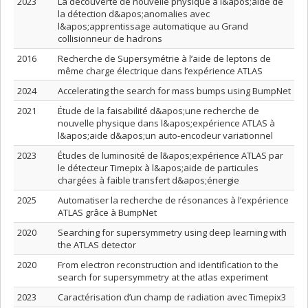
2023
La découverte de nouvelle physique à l&apos;aide de
la détection d&apos;anomalies avec
l&apos;apprentissage automatique au Grand
collisionneur de hadrons
2016
Recherche de Supersymétrie à l’aide de leptons de
même charge électrique dans l’expérience ATLAS
2024
Accelerating the search for mass bumps using BumpNet
2021
Étude de la faisabilité d&apos;une recherche de
nouvelle physique dans l&apos;expérience ATLAS à
l&apos;aide d&apos;un auto-encodeur variationnel
2023
Études de luminosité de l&apos;expérience ATLAS par
le détecteur Timepix à l&apos;aide de particules
chargées à faible transfert d&apos;énergie
2025
Automatiser la recherche de résonances à l’expérience
ATLAS grâce à BumpNet
2020
Searching for supersymmetry using deep learning with
the ATLAS detector
2020
From electron reconstruction and identification to the
search for supersymmetry at the atlas experiment
2023
Caractérisation d’un champ de radiation avec Timepix3