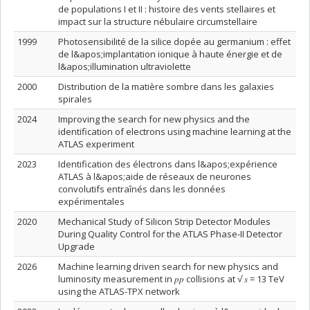
de populations I et II : histoire des vents stellaires et
impact sur la structure nébulaire circumstellaire
1999
Photosensibilité de la silice dopée au germanium : effet
de l&apos;implantation ionique à haute énergie et de
l&apos;illumination ultraviolette
2000
Distribution de la matière sombre dans les galaxies
spirales
2024
Improving the search for new physics and the
identification of electrons using machine learning at the
ATLAS experiment
2023
Identification des électrons dans l&apos;expérience
ATLAS à l&apos;aide de réseaux de neurones
convolutifs entraînés dans les données
expérimentales
2020
Mechanical Study of Silicon Strip Detector Modules
During Quality Control for the ATLAS Phase-II Detector
Upgrade
2026
Machine learning driven search for new physics and
luminosity measurement in 𝑝𝑝 collisions at √ 𝑠 = 13 TeV
using the ATLAS-TPX network