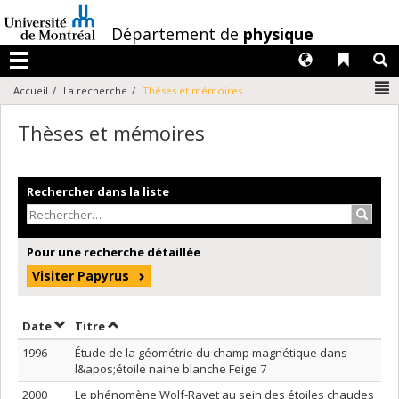
Passer
au
/
Département de
physique
contenu
Langues
Liens 
R
Menu
N
Accueil
La recherche
Thèses et mémoires
Thèses et mémoires
Rechercher dans la liste
Recher
Pour une recherche détaillée
Visiter Papyrus
Trier par date en ordre croissant
Trier par titre en ordre croissant
Date
Titre
1996
Étude de la géométrie du champ magnétique dans
l&apos;étoile naine blanche Feige 7
2000
Le phénomène Wolf-Rayet au sein des étoiles chaudes