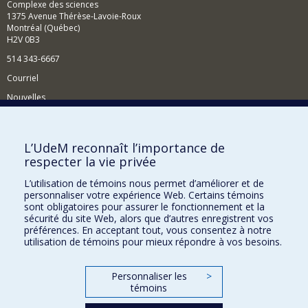
Complexe des sciences
1375 Avenue Thérèse-Lavoie-Roux
Montréal (Québec)
H2V 0B3
514 343-6667
Courriel
Nouvelles
Activités
Comment soutenir le Département?
L’UdeM reconnaît l’importance de
respecter la vie privée
BESOIN D'AIDE?
L’utilisation de témoins nous permet d’améliorer et de
Plan du site
personnaliser votre expérience Web. Certains témoins
Signaler une erreur
sont obligatoires pour assurer le fonctionnement et la
sécurité du site Web, alors que d’autres enregistrent vos
Accessibilité
préférences. En acceptant tout, vous consentez à notre
utilisation de témoins pour mieux répondre à vos besoins.
FACULTÉ DES ARTS ET DES SCIENCES
Nos départements et écoles
Personnaliser les
>
témoins
Nos centres d'études