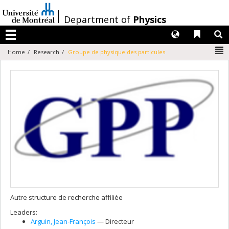
Passer
au
/
Department of
Physics
contenu
Langues
Liens 
R
Menu
N
Home
Research
Groupe de physique des particules
Autre structure de recherche affiliée
Leaders:
Arguin
, Jean-François
— Directeur