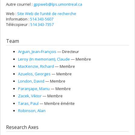
Autre courriel :
gppweb@lps.umontreal.ca
Web :
Site Web de l’unité de recherche
Information :
514 343-5607
Télécopieur :
514 343-7357
Team
Arguin
, Jean-François
— Directeur
Leroy (In memoriam)
, Claude
— Membre
MacKenzie
, Richard
— Membre
Azuelos
, Georges
— Membre
London
, David
— Membre
Paranjape
, Manu
— Membre
Zacek
, Viktor
— Membre
Taras
, Paul
— Membre émérite
Robinson
, Alan
Research Axes