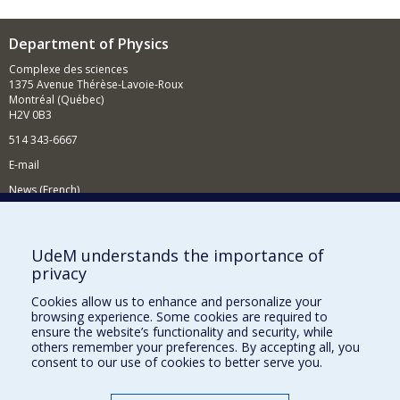
Department of Physics
Complexe des sciences
1375 Avenue Thérèse-Lavoie-Roux
Montréal (Québec)
H2V 0B3
514 343-6667
E-mail
News (French)
Activities (French)
Supporting the Department
UdeM understands the importance of
privacy
NEED HELP?
Cookies allow us to enhance and personalize your
Site map
browsing experience. Some cookies are required to
Report a problem
ensure the website’s functionality and security, while
others remember your preferences. By accepting all, you
Accessibility
consent to our use of cookies to better serve you.
FACULTY OF ARTS AND SCIENCE