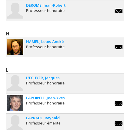
DEROME
Jean-Robert
Professeur honoraire
jr.dero
H
HAMEL
Louis-André
Professeur honoraire
louis-
andre.h
L
L'ÉCUYER
Jacques
Professeur honoraire
LAPOINTE
Jean-Yves
Professeur honoraire
jean-
yves.la
LAPRADE
Raynald
Professeur émérite
raynald