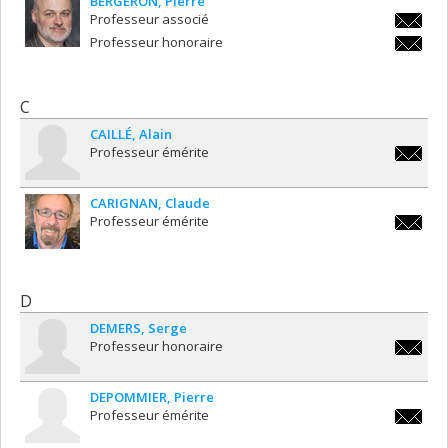
BERGERON
Pierre
Professeur associé
pierre.b
Professeur honoraire
pierre.b
C
CAILLÉ
Alain
Professeur émérite
alain.ca
CARIGNAN
Claude
Professeur émérite
claude.
D
DEMERS
Serge
Professeur honoraire
serge.d
DEPOMMIER
Pierre
Professeur émérite
pierre.