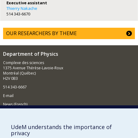
Executive assistant
Thierry Nakache
514 343-6670
OUR RESEARCHERS BY THEME
Department of Physics
Complexe des sciences
1375 Avenue Thérèse-Lavoie-Roux
Montréal (Québec)
H2V 0B3
514 343-6667
E-mail
News (French)
Activities (French)
Supporting the Department
UdeM understands the importance of
privacy
NEED HELP?