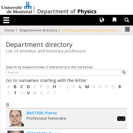
Passer
au
/
Department of
Physics
contenu
Langues
Liens 
R
Menu
N
Home
Departement directory
Emeritus and honorary professors
Department directory
List of emeritus and honorary professors
Search by keyword (max 3 characters) in the list below:
Go to surnames starting with the letter:
A
B
C
D
E
F
G
H
I
J
K
L
M
N
O
P
Q
R
S
T
U
V
W
X
Y
Z
B
BASTIEN
Pierre
Professeur honoraire
pierre.b