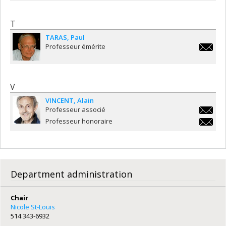
T
TARAS
Paul
Professeur émérite
paul.ta
V
VINCENT
Alain
Professeur associé
alain.vi
Professeur honoraire
alain.vi
Department administration
Chair
Nicole St-Louis
514 343-6932