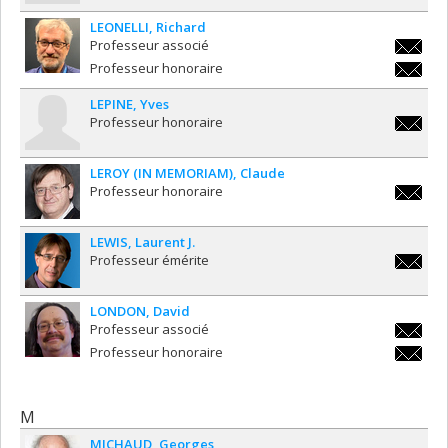
LEONELLI
Richard
Professeur associé
richard.
Professeur honoraire
richard.
LEPINE
Yves
Professeur honoraire
yves.le
LEROY (IN MEMORIAM)
Claude
Professeur honoraire
claude.l
LEWIS
Laurent J.
Professeur émérite
laurent.
LONDON
David
Professeur associé
david.l
Professeur honoraire
david.l
M
MICHAUD
Georges