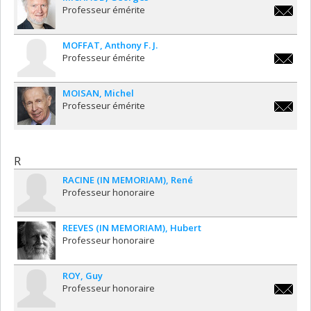
Professeur émérite
georges
MOFFAT
Anthony F. J.
Professeur émérite
anthony.
MOISAN
Michel
Professeur émérite
michel.
R
RACINE (IN MEMORIAM)
René
Professeur honoraire
REEVES (IN MEMORIAM)
Hubert
Professeur honoraire
ROY
Guy
Professeur honoraire
guy.y.ro