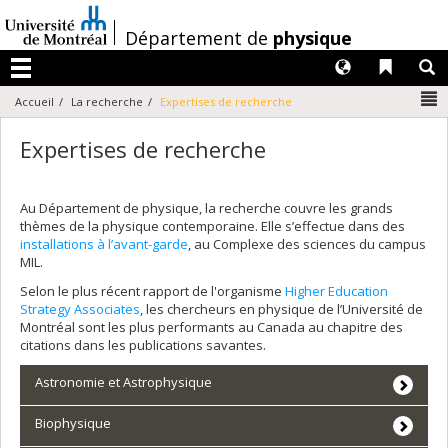
Passer
au
/
Département de
physique
contenu
Langues
Liens 
R
Menu
N
Accueil
La recherche
Expertises de recherche
Expertises de recherche
Au Département de physique, la recherche couvre les grands
thèmes de la physique contemporaine. Elle s’effectue dans des
installations à l’avant-garde
, au Complexe des sciences du campus
MIL.
Selon le plus récent rapport de l'organisme
Higher Education
Strategy Associates
, les chercheurs en physique de l’Université de
Montréal sont les plus performants au Canada au chapitre des
citations dans les publications savantes.
Astronomie et Astrophysique
Biophysique