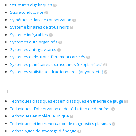
Structures algébriques
1
Supraconductivité
3
Symétries et lois de conservation
3
Système binaires de trous noirs
1
Système intégrables
1
Systèmes auto-organisés
1
Systèmes autogravitants
1
Systèmes d'électrons fortement correlés
1
Systèmes planétaires extrasolaires (exoplanètes)
8
Systèmes statistiques fractionnaires (anyons, etc.)
2
T
Techniques classiques et semiclassiques en théorie de jauge
1
Techniques d'observation et de réduction de données
2
Techniques en molécule unique
1
Techniques et instrumentation de diagnostics plasmas
3
Technologies de stockage d'énergie
1