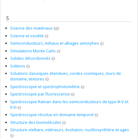
S
Science des matériaux
11
Science et société
3
Semiconducteurs, métaux et alliages amorphes
4
Simulations Monte Carlo
3
Solides désordonnés
1
Solitons
2
Solutions classiques étendues, cordes cosmiques, murs de
domaine, textures
1
Spectroscopie et spectrophotométrie
7
Spectroscopie par fluorescence
1
Spectroscopie Raman dans les semiconducteurs de type III-V et
II-VI
2
Spectroscopie résolue en domaine temporel
1
Structure des biomolécules
3
Structure stellaire, intérieurs, évolution, nucléosynthère et ages
4