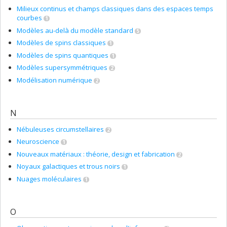
Milieux continus et champs classiques dans des espaces temps
courbes
1
Modèles au-delà du modèle standard
5
Modèles de spins classiques
1
Modèles de spins quantiques
1
Modèles supersymmétriques
2
Modélisation numérique
2
N
Nébuleuses circumstellaires
2
Neuroscience
1
Nouveaux matériaux : théorie, design et fabrication
2
Noyaux galactiques et trous noirs
1
Nuages moléculaires
1
O