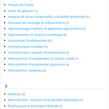
Afrique du Sud
1
Amas de galaxies
3
Analyse de séries temporelles, variabilité temporelle
2
Anneaux de stockage et collisionneurs
2
Apprentissage machine et apprentissage profond
5
Approximation et analyse numérique
2
Astronomie fondamentale
13
Astrophysique nucléaire
2
Astrophysique, aspects fondamentaux
7
Atmosphères d'exoplanètes à surface solide
2
Atmosphères d'exoplanètes gazeuses
1
Atmosphères stellaires
3
B
Batteries
1
Biomolécules : structure et propriétés physiques
4
Biophysique et physique médicale
7