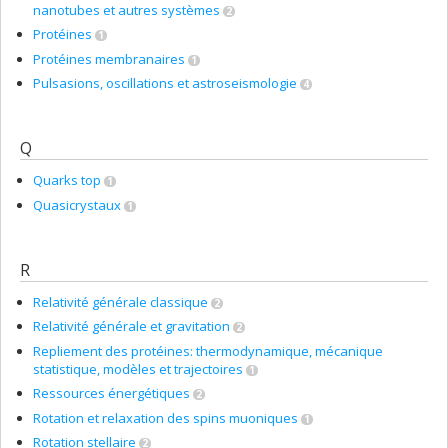
nanotubes et autres systèmes
2
Protéines
1
Protéines membranaires
1
Pulsasions, oscillations et astroseismologie
4
Q
Quarks top
1
Quasicrystaux
1
R
Relativité générale classique
2
Relativité générale et gravitation
2
Repliement des protéines: thermodynamique, mécanique
statistique, modèles et trajectoires
1
Ressources énergétiques
2
Rotation et relaxation des spins muoniques
1
Rotation stellaire
2