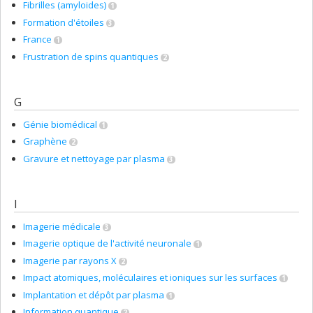
Fibrilles (amyloides)
1
Formation d'étoiles
3
France
1
Frustration de spins quantiques
2
G
Génie biomédical
1
Graphène
2
Gravure et nettoyage par plasma
3
I
Imagerie médicale
3
Imagerie optique de l'activité neuronale
1
Imagerie par rayons X
2
Impact atomiques, moléculaires et ioniques sur les surfaces
1
Implantation et dépôt par plasma
1
Information quantique
2