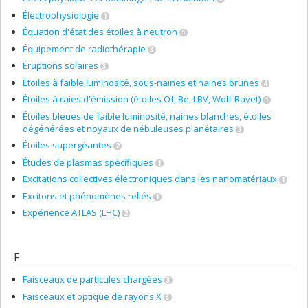
Électrophysiologie
1
Équation d'état des étoiles à neutron
1
Équipement de radiothérapie
3
Éruptions solaires
3
Étoiles à faible luminosité, sous-naines et naines brunes
4
Étoiles à raies d'émission (étoiles Of, Be, LBV, Wolf-Rayet)
1
Étoiles bleues de faible luminosité, naines blanches, étoiles
dégénérées et noyaux de nébuleuses planétaires
3
Étoiles supergéantes
2
Études de plasmas spécifiques
1
Excitations collectives électroniques dans les nanomatériaux
1
Excitons et phénomènes reliés
1
Expérience ATLAS (LHC)
2
F
Faisceaux de particules chargées
3
Faisceaux et optique de rayons X
3