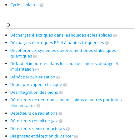
Cycles solaires
3
D
Décharges électriques dans les liquides et les solides
1
Décharges électriques RF et à hautes fréquences
3
Décohérence, systèmes ouverts, méthodes statistiques
quantiques
1
Défaut et impuretés dans les couches minces: dopage et
implantation
2
Dépôt par pulvérisation
1
Dépôt par vapeur chimique
1
Désintégration des pions
1
Détecteurs de neutrinos, muons, pions et autres particules
élémentaires
2
Détecteurs de radiations
4
Détecteurs rempli de gaz
1
Détecteurs semiconducteurs
5
Diagnostic et détection du cancer
1