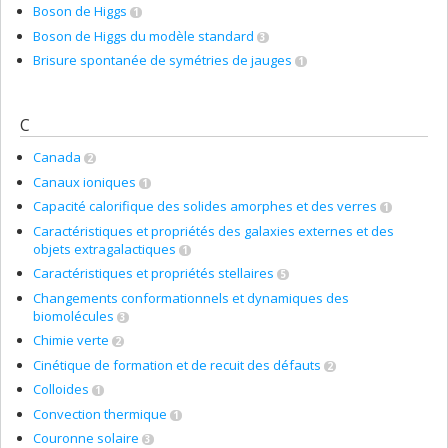
Boson de Higgs
1
Boson de Higgs du modèle standard
3
Brisure spontanée de symétries de jauges
1
C
Canada
2
Canaux ioniques
1
Capacité calorifique des solides amorphes et des verres
1
Caractéristiques et propriétés des galaxies externes et des
objets extragalactiques
1
Caractéristiques et propriétés stellaires
5
Changements conformationnels et dynamiques des
biomolécules
3
Chimie verte
2
Cinétique de formation et de recuit des défauts
2
Colloides
1
Convection thermique
1
Couronne solaire
3