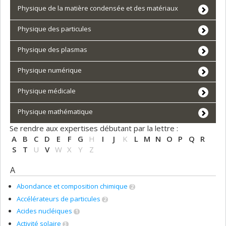
Physique de la matière condensée et des matériaux
Physique des particules
Physique des plasmas
Physique numérique
Physique médicale
Physique mathématique
Se rendre aux expertises débutant par la lettre :
A
B
C
D
E
F
G
H
I
J
K
L
M
N
O
P
Q
R
S
T
U
V
W
X
Y
Z
A
Abondance et composition chimique
2
Accélérateurs de particules
2
Acides nucléiques
1
Activité solaire
3