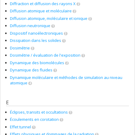
Diffraction et diffusion des rayons X
2
Diffusion atomique et moléculaire
2
Diffusion atomique, moléculaire et ionique
3
Diffusion neutronique
1
Dispositif nanoélectroniques
3
Dissipation dans les solides
1
Dosimétrie
3
Dosimétrie / évaluation de l'exposition
1
Dynamique des biomolécules
2
Dynamique des fluides
1
Dynamique moléculaire et méthodes de simulation au niveau
atomique
4
E
Éclipses, transits et occultations
1
Écoulements en corotation
1
Effet tunnel
1
Effets physiques et dommages de la radiation
3