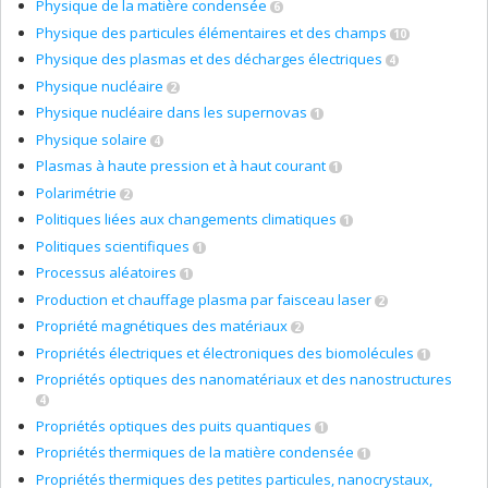
Physique de la matière condensée
6
Physique des particules élémentaires et des champs
10
Physique des plasmas et des décharges électriques
4
Physique nucléaire
2
Physique nucléaire dans les supernovas
1
Physique solaire
4
Plasmas à haute pression et à haut courant
1
Polarimétrie
2
Politiques liées aux changements climatiques
1
Politiques scientifiques
1
Processus aléatoires
1
Production et chauffage plasma par faisceau laser
2
Propriété magnétiques des matériaux
2
Propriétés électriques et électroniques des biomolécules
1
Propriétés optiques des nanomatériaux et des nanostructures
4
Propriétés optiques des puits quantiques
1
Propriétés thermiques de la matière condensée
1
Propriétés thermiques des petites particules, nanocrystaux,