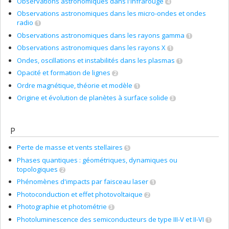
Observations astronomiques dans l'infrarouge
4
Observations astronomiques dans les micro-ondes et ondes
radio
1
Observations astronomiques dans les rayons gamma
1
Observations astronomiques dans les rayons X
1
Ondes, oscillations et instabilités dans les plasmas
1
Opacité et formation de lignes
2
Ordre magnétique, théorie et modèle
1
Origine et évolution de planètes à surface solide
3
P
Perte de masse et vents stellaires
5
Phases quantiques : géométriques, dynamiques ou
topologiques
2
Phénomènes d'impacts par faisceau laser
1
Photoconduction et effet photovoltaique
2
Photographie et photométrie
3
Photoluminescence des semiconducteurs de type III-V et II-VI
1