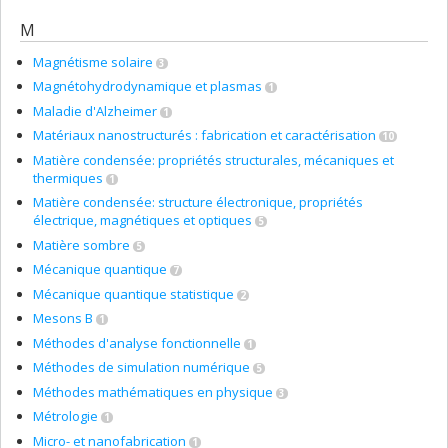
M
Magnétisme solaire
3
Magnétohydrodynamique et plasmas
1
Maladie d'Alzheimer
1
Matériaux nanostructurés : fabrication et caractérisation
10
Matière condensée: propriétés structurales, mécaniques et
thermiques
1
Matière condensée: structure électronique, propriétés
électrique, magnétiques et optiques
5
Matière sombre
5
Mécanique quantique
7
Mécanique quantique statistique
2
Mesons B
1
Méthodes d'analyse fonctionnelle
1
Méthodes de simulation numérique
5
Méthodes mathématiques en physique
3
Métrologie
1
Micro- et nanofabrication
1