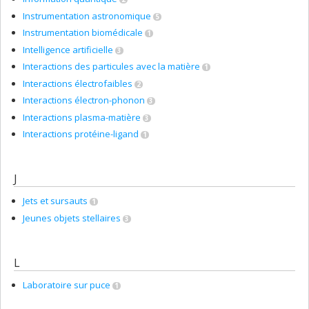
Instrumentation astronomique
5
Instrumentation biomédicale
1
Intelligence artificielle
3
Interactions des particules avec la matière
1
Interactions électrofaibles
2
Interactions électron-phonon
3
Interactions plasma-matière
3
Interactions protéine-ligand
1
J
Jets et sursauts
1
Jeunes objets stellaires
3
L
Laboratoire sur puce
1