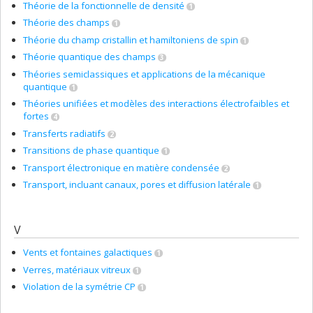
Théorie de la fonctionnelle de densité
1
Théorie des champs
1
Théorie du champ cristallin et hamiltoniens de spin
1
Théorie quantique des champs
3
Théories semiclassiques et applications de la mécanique
quantique
1
Théories unifiées et modèles des interactions électrofaibles et
fortes
4
Transferts radiatifs
2
Transitions de phase quantique
1
Transport électronique en matière condensée
2
Transport, incluant canaux, pores et diffusion latérale
1
V
Vents et fontaines galactiques
1
Verres, matériaux vitreux
1
Violation de la symétrie CP
1