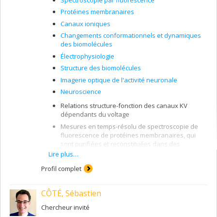
Protéines membranaires
Canaux ioniques
Changements conformationnels et dynamiques
des biomolécules
Électrophysiologie
Structure des biomolécules
Imagerie optique de l'activité neuronale
Neuroscience
Relations structure-fonction des canaux KV
dépendants du voltage
Mesures en temps-résolu de spectroscopie de
fluorescence de protéines membranaires, qui
sont purifiées et reconstituées dans des
systèmes membranaires synthétiques
Lire plus…
Étude des protéines membranaire par des
Profil complet
mesures de temps de vie de fluorescence
Étude des mécanismes moléculaires des toxines
CÔTÉ, Sébastien
"formeuses de pores" par la spectroscopie de
fluorescence
Chercheur invité