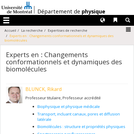
Passer
au
/
Département de
physique
contenu
Langues
Liens 
R
Menu
N
Accueil
La recherche
Expertises de recherche
Experts en : Changements conformationnels et dynamiques des
biomolécules
Experts en : Changements
conformationnels et dynamiques des
biomolécules
BLUNCK, Rikard
Professeur titulaire, Professeur accrédité
Biophysique et physique médicale
Transport, incluant canaux, pores et diffusion
latérale
Biomolécules : structure et propriétés physiques
Spectroscopie par fluorescence