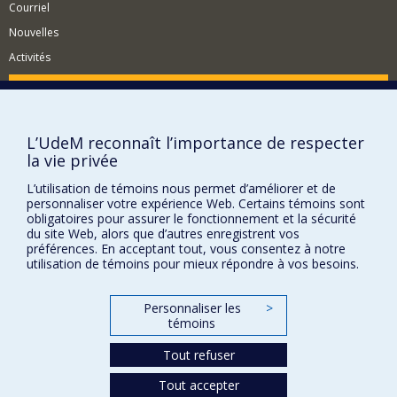
Courriel
Nouvelles
Activités
Comment soutenir le Département?
BESOIN D'AIDE?
L’UdeM reconnaît l’importance de respecter
Plan du site
la vie privée
Signaler une erreur
L’utilisation de témoins nous permet d’améliorer et de
Accessibilité
personnaliser votre expérience Web. Certains témoins sont
obligatoires pour assurer le fonctionnement et la sécurité
FACULTÉ DES ARTS ET DES SCIENCES
du site Web, alors que d’autres enregistrent vos
préférences. En acceptant tout, vous consentez à notre
Nos départements et écoles
utilisation de témoins pour mieux répondre à vos besoins.
Nos centres d'études
Personnaliser les
>
Nos programmes et cours
témoins
Tout refuser
Confidentialité
Tout accepter
Conditions d’utilisation