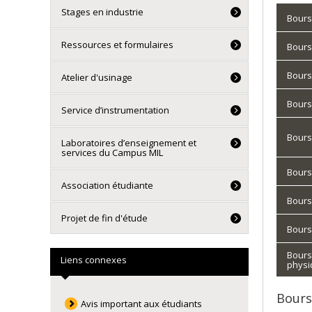
Stages en industrie
Bours
Ressources et formulaires
Bours
Bours
Atelier d'usinage
Bours
Service d’instrumentation
Bours
Laboratoires d’enseignement et
services du Campus MIL
Bours
Association étudiante
Bours
Projet de fin d'étude
Bours
Bours
Liens connexes
physi
Bours
Avis important aux étudiants