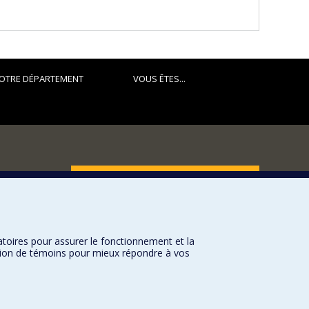
OTRE DÉPARTEMENT
VOUS ÊTES...
FACULTÉ DES ARTS ET DES SCIENCES
Nos départements et écoles
Nos centres d'études
atoires pour assurer le fonctionnement et la
Nos programmes et cours
sation de témoins pour mieux répondre à vos