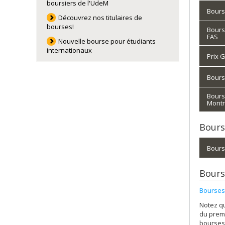
boursiers de l'UdeM
Bours
Découvrez nos titulaires de
bourses!
Bours
FAS
Nouvelle bourse pour étudiants
internationaux
Prix 
Bours
Bours
Montr
Bours
Bours
Bours
Bourses
Notez qu
du prem
bourses