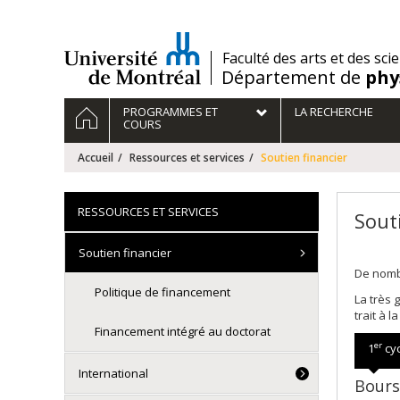
Passer
au
contenu
/
Faculté des arts et des sci
Département de
phy
Navigation
ACCUEIL
PROGRAMMES ET
LA RECHERCHE
principale
COURS
Accueil
Ressources et services
Soutien financier
RESSOURCES ET SERVICES
Sout
Soutien financier
De nombr
Politique de financement
La très 
trait à l
Financement intégré au doctorat
er
1
cyc
International
Bours