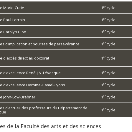
er
e Marie-Curie
1
cycle
er
e Paul-Lorrain
1
cycle
er
e Carolyn Dion
1
cycle
er
es d’implication et bourses de persévérance
1
cycle
er
e d'accès direct au doctorat
1
cycle
er
e d’excellence René-J.A.-Lévesque
1
cycle
er
e d’excellence Derome-Hamel-Lyons
1
cycle
er
e John-Low-Brebner
1
cycle
es d’accueil des professeurs du Département de
er
1
cycle
que
es de la Faculté des arts et des sciences