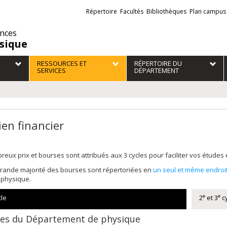
Liens
Répertoire
Facultés
Bibliothèques
Plan campus
externes
ences
sique
RESSOURCES ET
RÉPERTOIRE DU
SERVICES
DÉPARTEMENT
ien financier
eux prix et bourses sont attribués aux 3 cycles pour faciliter vos études
grande majorité des bourses sont répertoriées en
un seul et même endroi
a physique.
e
e
le
2
et 3
c
es du Département de physique