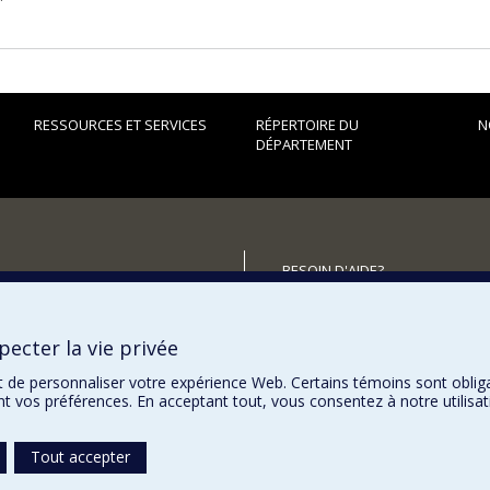
RESSOURCES ET SERVICES
RÉPERTOIRE DU
N
DÉPARTEMENT
BESOIN D'AIDE?
Plan du site
utenir le Département?
Signaler une erreur
ecter la vie privée
Accessibilité
t de personnaliser votre expérience Web. Certains témoins sont oblig
ent vos préférences. En acceptant tout, vous consentez à notre utili
Tout accepter