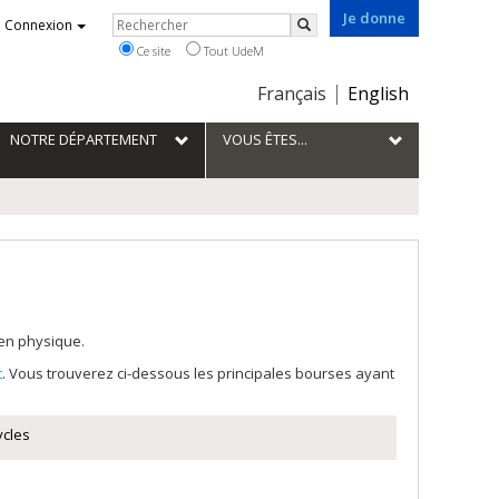
Je donne
Rechercher
Connexion
Rechercher
Ce site
Tout UdeM
Choix
Français
English
de
la
NOTRE DÉPARTEMENT
VOUS ÊTES...
langue
 en physique.
t
. Vous trouverez ci-dessous les principales bourses ayant
ycles