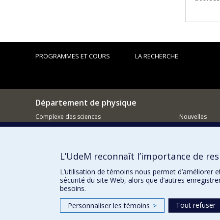
PROGRAMMES ET COURS
LA RECHERCHE
Département de physique
Complexe des sciences
Nouvelles
1375 Avenue Thérèse-Lavoie-Roux
Activités
Montréal (Québec)
H2V 0B3
Comment so
L’UdeM reconnaît l’importance de resp
514 343-6667
Courriel
L’utilisation de témoins nous permet d’améliorer e
sécurité du site Web, alors que d’autres enregistr
besoins.
Tout refuser
Personnaliser les témoins
>