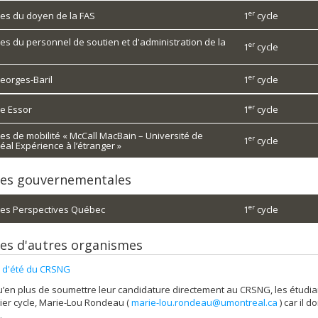
er
es du doyen de la FAS
1
cycle
es du personnel de soutien et d'administration de la
er
1
cycle
er
Georges-Baril
1
cycle
er
e Essor
1
cycle
es de mobilité « McCall MacBain – Université de
er
1
cycle
éal Expérience à l’étranger »
es gouvernementales
er
es Perspectives Québec
1
cycle
es d'autres organismes
 d'été du CRSNG
’en plus de soumettre leur candidature directement au CRSNG, les étudia
ier cycle, Marie-Lou Rondeau (
marie-lou.rondeau@umontreal.ca
) car il 
.