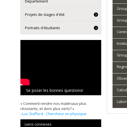
Département
Group
Projets de stages d'été
Group
Portraits d'étudiants
Centr
Insti
Group
Regro
Obser
Calcu
Se poser les bonnes questions!
Labor
« Comment rendre nos matériaux plus
résistants, et donc plus verts? »
–Luc Stafford - Chercheur en physique
Liens connexes