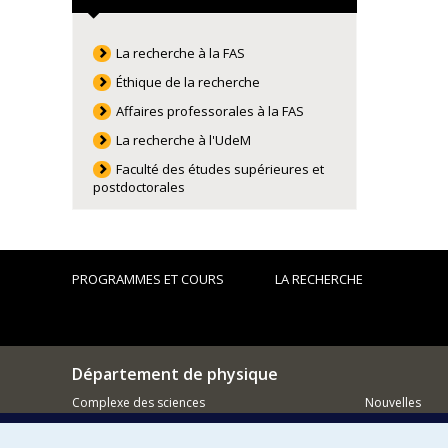
La recherche à la FAS
Éthique de la recherche
Affaires professorales à la FAS
La recherche à l'UdeM
Faculté des études supérieures et
postdoctorales
PROGRAMMES ET COURS
LA RECHERCHE
Département de physique
Complexe des sciences
Nouvelles
1375 Avenue Thérèse-Lavoie-Roux
Activités
Montréal (Québec)