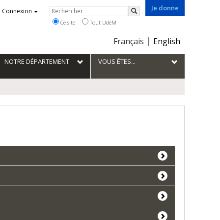
Je donne
Rechercher
Connexion
Rechercher
Ce site
Tout UdeM
Choix
Français
English
de
la
NOTRE DÉPARTEMENT
VOUS ÊTES...
langue