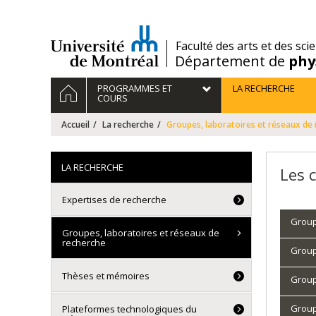
Passer
au
contenu
/
Faculté des arts et des sci
Département de
phy
Navigation
ACCUEIL
PROGRAMMES ET
LA RECHERCHE
principale
COURS
Accueil
La recherche
Groupes, laboratoires et réseaux de
LA RECHERCHE
Les 
Expertises de recherche
Group
Groupes, laboratoires et réseaux de
recherche
Group
Thèses et mémoires
Group
Group
Plateformes technologiques du