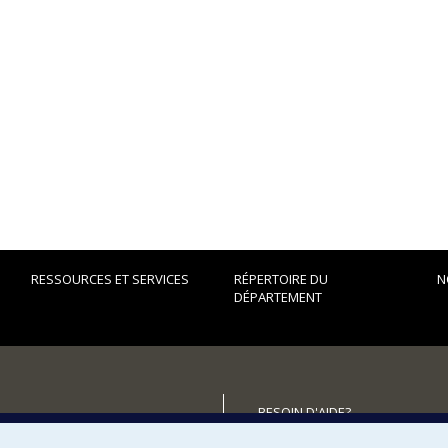
RESSOURCES ET SERVICES
RÉPERTOIRE DU
N
DÉPARTEMENT
BESOIN D'AIDE?
Plan du site