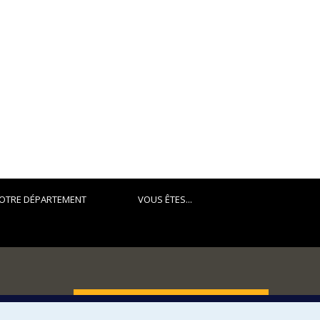
OTRE DÉPARTEMENT
VOUS ÊTES...
FACULTÉ DES ARTS ET DES SCIENCES