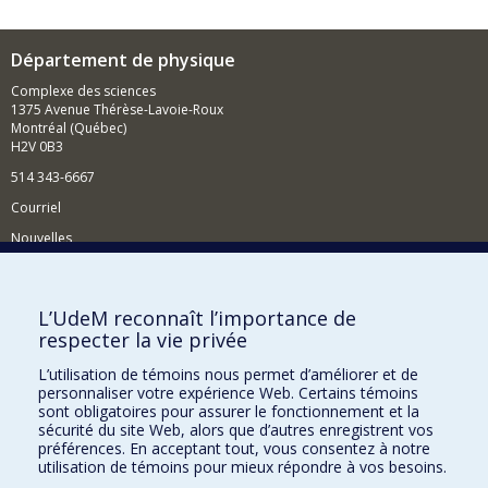
Département de physique
Complexe des sciences
1375 Avenue Thérèse-Lavoie-Roux
Montréal (Québec)
H2V 0B3
514 343-6667
Courriel
Nouvelles
Activités
Comment soutenir le Département?
L’UdeM reconnaît l’importance de
respecter la vie privée
BESOIN D'AIDE?
L’utilisation de témoins nous permet d’améliorer et de
Plan du site
personnaliser votre expérience Web. Certains témoins
Signaler une erreur
sont obligatoires pour assurer le fonctionnement et la
sécurité du site Web, alors que d’autres enregistrent vos
Accessibilité
préférences. En acceptant tout, vous consentez à notre
utilisation de témoins pour mieux répondre à vos besoins.
FACULTÉ DES ARTS ET DES SCIENCES