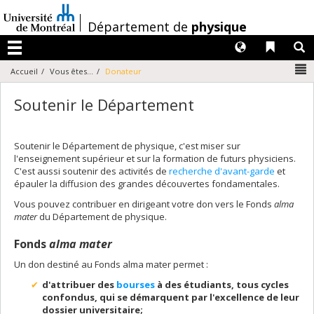
Passer
au
/
Département de
physique
contenu
Langues
Liens 
R
Menu
N
Accueil
Vous êtes...
Donateur
Soutenir le Département
Soutenir le Département de physique, c'est miser sur
l'enseignement supérieur et sur la formation de futurs physiciens.
C'est aussi soutenir des activités de
recherche d'avant-garde
et
épauler la diffusion des grandes découvertes fondamentales.
Vous pouvez contribuer en dirigeant votre don vers le Fonds
alma
mater
du Département de physique.
Fonds
alma mater
Un don destiné au Fonds alma mater permet :
d'attribuer des
bourses
à des étudiants, tous cycles
confondus, qui se démarquent par l'excellence de leur
dossier universitaire;