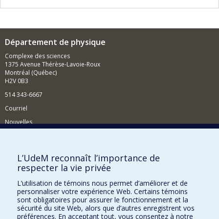
Département de physique
Complexe des sciences
1375 Avenue Thérèse-Lavoie-Roux
Montréal (Québec)
H2V 0B3
514 343-6667
Courriel
Nouvelles
Activités
Comment soutenir le Département?
L’UdeM reconnaît l’importance de
respecter la vie privée
BESOIN D'AIDE?
L’utilisation de témoins nous permet d’améliorer et de
Plan du site
personnaliser votre expérience Web. Certains témoins
Signaler une erreur
sont obligatoires pour assurer le fonctionnement et la
sécurité du site Web, alors que d’autres enregistrent vos
Accessibilité
préférences. En acceptant tout, vous consentez à notre