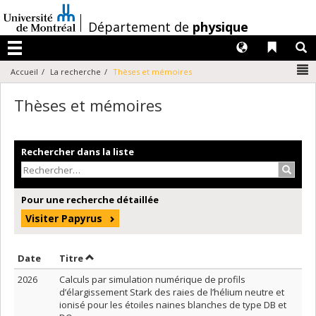
Passer
au
/
Département de
physique
contenu
Langues
Liens 
R
Menu
N
Accueil
La recherche
Thèses et mémoires
Thèses et mémoires
Rechercher dans la liste
Recher
Pour une recherche détaillée
Visiter Papyrus
Trier par date en ordre croissant
Trier par titre en ordre croissant
Date
Titre
2026
Calculs par simulation numérique de profils
d’élargissement Stark des raies de l’hélium neutre et
ionisé pour les étoiles naines blanches de type DB et