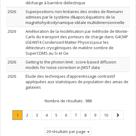
décharge à barrière diélectrique
2026
Superpositions non-linéaires des ondes de Riemann
admises par le système d&apos;équations de la
magnétohydrodynamique idéale multidimensionnelle
2026
Amélioration de la modélisation par méthode de Monte-
Carlo du transport des porteurs de charge dans G4CMP
(GEANT4 Condensed Matter Physics) pour les
détecteurs cryogéniques de matière sombre de
SuperCDMS au Si et Ge
2026
Getting to the photon limit : score-based diffusion
models for noise correction in JWST data
2026
Étude des techniques d’apprentissage contrastif
appliquées aux statistiques de population des amas de
galaxies
Nombre de résultats :
988
Page
.
Page
Page
Page
Page
Page
Page
Page
Page
Page
Page
1
2
3
4
5
6
7
8
9
10
Page
suivante
courante.
20 résultats par page