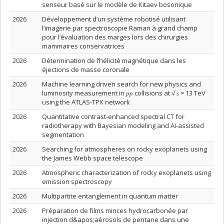
senseur basé sur le modèle de Kitaev bosonique
2026
Développement d’un système robotisé utilisant
l’imagerie par spectroscopie Raman à grand champ
pour l’évaluation des marges lors des chirurgies
mammaires conservatrices
2026
Détermination de l’hélicité magnétique dans les
éjections de masse coronale
2026
Machine learning driven search for new physics and
luminosity measurement in 𝑝𝑝 collisions at √ 𝑠 = 13 TeV
using the ATLAS-TPX network
2026
Quantitative contrast-enhanced spectral CT for
radiotherapy with Bayesian modeling and AI-assisted
segmentation
2026
Searching for atmospheres on rocky exoplanets using
the James Webb space telescope
2026
Atmospheric characterization of rocky exoplanets using
emission spectroscopy
2026
Multipartite entanglement in quantum matter
2026
Préparation de films minces hydrocarbonée par
injection d&apos;aérosols de pentane dans une