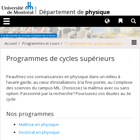
Passer
au
/
Département de
physique
contenu
Langues
Liens 
R
Menu
N
Accueil
Programmes et cours
Programmes de cycles supérieurs
Programmes de cycles supérieurs
Peaufinez vos connaissances en physique dans un milieu à
l’avant-garde, au cœur d’installations à la fine pointe, au Complexe
des sciences du campus MIL. Choisissez la maîtrise avec ou sans
option. Passionné par la recherche? Poursuivez vos études au 3e
cycle.
Nos programmes
Maîtrise en physique
Doctorat en physique