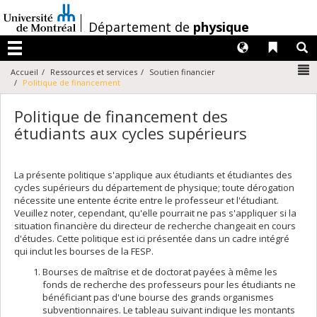
Passer
au
/
Département de
physique
contenu
Langues
Liens 
R
Menu
N
Accueil
Ressources et services
Soutien financier
Politique de financement
Politique de financement des
étudiants aux cycles supérieurs
La présente politique s'applique aux étudiants et étudiantes des
cycles supérieurs du département de physique; toute dérogation
nécessite une entente écrite entre le professeur et l'étudiant.
Veuillez noter, cependant, qu'elle pourrait ne pas s'appliquer si la
situation financière du directeur de recherche changeait en cours
d'études. Cette politique est ici présentée dans un cadre intégré
qui inclut les bourses de la FESP.
Bourses de maîtrise et de doctorat payées à même les
fonds de recherche des professeurs pour les étudiants ne
bénéficiant pas d'une bourse des grands organismes
subventionnaires. Le tableau suivant indique les montants