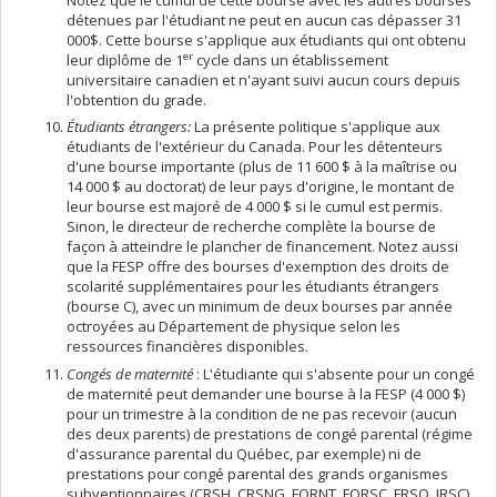
détenues par l'étudiant ne peut en aucun cas dépasser 31
000$. Cette bourse s'applique aux étudiants qui ont obtenu
er
leur diplôme de 1
cycle dans un établissement
universitaire canadien et n'ayant suivi aucun cours depuis
l'obtention du grade.
Étudiants étrangers:
La présente politique s'applique aux
étudiants de l'extérieur du Canada. Pour les détenteurs
d'une bourse importante (plus de 11 600 $ à la maîtrise ou
14 000 $ au doctorat) de leur pays d'origine, le montant de
leur bourse est majoré de 4 000 $ si le cumul est permis.
Sinon, le directeur de recherche complète la bourse de
façon à atteindre le plancher de financement. Notez aussi
que la FESP offre des bourses d'exemption des droits de
scolarité supplémentaires pour les étudiants étrangers
(bourse C), avec un minimum de deux bourses par année
octroyées au Département de physique selon les
ressources financières disponibles.
Congés de maternité
: L'étudiante qui s'absente pour un congé
de maternité peut demander une bourse à la FESP (4 000 $)
pour un trimestre à la condition de ne pas recevoir (aucun
des deux parents) de prestations de congé parental (régime
d'assurance parental du Québec, par exemple) ni de
prestations pour congé parental des grands organismes
subventionnaires (CRSH, CRSNG, FQRNT, FQRSC, FRSQ, IRSC).