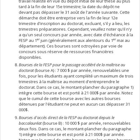
travail réaliste en vue du dépôt initial de leur thèse au plus
tard à la fin de leur 15e trimestre; la date du dépôt ne
devant pas dépasser le 31 août de l'année suivante. Cette
démarche doit être entreprise vers la fin de leur 12e
trimestre d'inscription au doctorat, excluant, s'il y a lieu, les
trimestres préparatoires. Cependant, veuillez noter qu'il n'y
a qu'un seul concours par année, avec date d'échéance à la
er
er
FESP au 1
juin (généralement aux alentours du 1
mai au
département). Ces bourses sont octroyées par voie de
concours sous réserve de ressources financières
disponibles.
Bourses de la FESP pour le passage accéléré de la maîtrise au
doctorat
(bourse A) : 7 000 $ par année, renouvelables une
fois, pour les étudiants ayant complété un maximum de trois
trimestres à la maîtrise au moment d'entreprendre le
doctorat. Dans ce cas, le montant-plancher du paragraphe 1)
intègre cette bourse et est porté à 21 000$ par année. Notez
que le cumul de cette bourse avec les autres bourses
détenues par l'étudiant ne peut en aucun cas dépasser 31
000$.
Bourses d'accès direct de la FESP au doctorat depuis le
baccalauréat
(bourse B) : 10 000 $ par année, renouvelables
deux fois. Dans ce cas, le montant-plancher du paragraphe
1) intègre cette bourse et est porté à 21 000$ par année.
Notez que le cumul de cette bourse avec les autres bourses