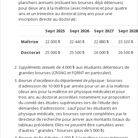
planchers annuels (incluant les bourses déjà détenues)
pour deux ans à la maîtrise (avec mémoire) et pour quatre
ans et un trimestre au doctorat (cinq ans pour une
inscription directe au doctorat) :
Sept 2025
Sept 2026
Sept 2027
Sept 2028
Maîtrise
22 000 $
22 440 $
22 880 $
23 320 $
Doctorat
25 000 $
25 500 $
26 000 $
26 500 $
Suppléments annuels
de 4 000 $ aux étudiants détenteurs de
grandes bourses (CRSNG et FQRNT en particulier).
Bourses d'excellence du département de physique
: bourses
d'admission de 10 000 $ par année pour un an à la maîtrise
(deux ans pour la maîtrise en physique médicale) et pour
trois ans au doctorat accordées notamment sur proposition
du comité des études supérieures lors de l'étude des
demandes d'admissions ; sauf pour les étudiants en
physique médicale, ces bourses seront complétées par le
directeur de recherche pour arriver aux montants totaux du
tableau précédent. Elles ne peuvent être cumulées avec
d'autres " grandes " bourses (plus de 5 000 $).
Bourses de fin d'études
:
1 000 $ à la maîtrise (avec mémoire)