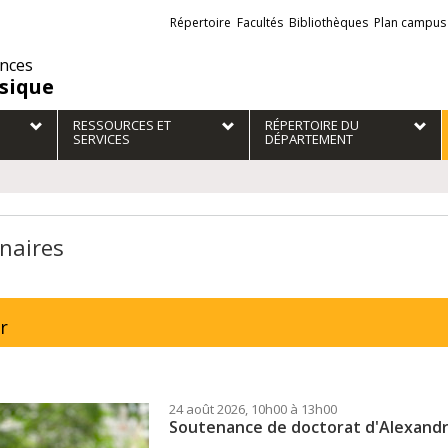
Liens
Répertoire
Facultés
Bibliothèques
Plan campus
externes
ences
sique
RESSOURCES ET
RÉPERTOIRE DU
SERVICES
DÉPARTEMENT
naires
r
24 août 2026, 10h00 à 13h00
Soutenance de doctorat d'Alexand