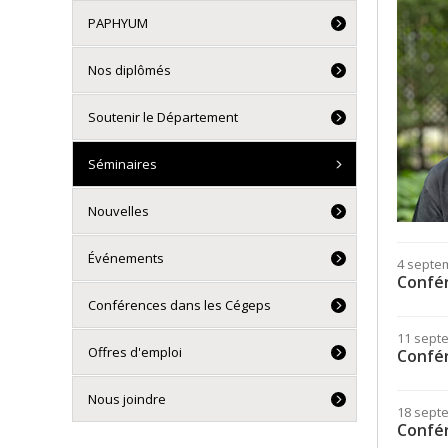
PAPHYUM
Nos diplômés
Soutenir le Département
Séminaires
Nouvelles
Événements
4 septe
Confé
Conférences dans les Cégeps
11 sept
Offres d'emploi
Confé
Nous joindre
18 sept
Confé