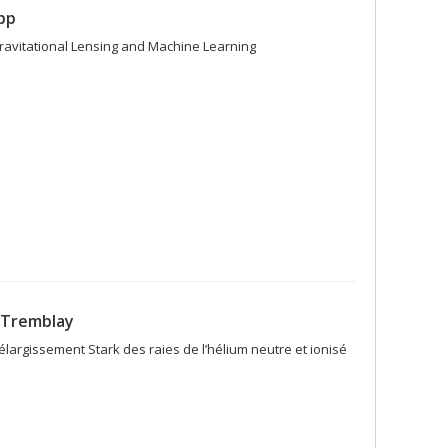
pp
Gravitational Lensing and Machine Learning
 Tremblay
élargissement Stark des raies de l’hélium neutre et ionisé