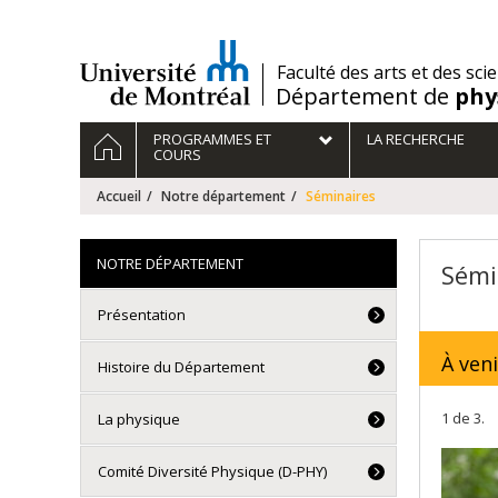
Passer
au
contenu
/
Faculté des arts et des sci
Département de
phy
Navigation
ACCUEIL
PROGRAMMES ET
LA RECHERCHE
principale
COURS
Accueil
Notre département
Séminaires
NOTRE DÉPARTEMENT
Sémi
Présentation
À veni
Histoire du Département
1 de 3.
La physique
Comité Diversité Physique (D-PHY)