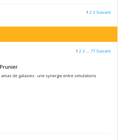
1
2
3
Suivant
1
2
3
…
77
Suivant
Prunier
 amas de galaxies : une synergie entre simulations