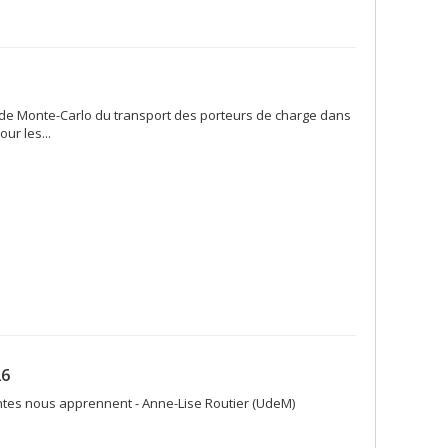
 de Monte-Carlo du transport des porteurs de charge dans
r les...
26
ntes nous apprennent - Anne-Lise Routier (UdeM)