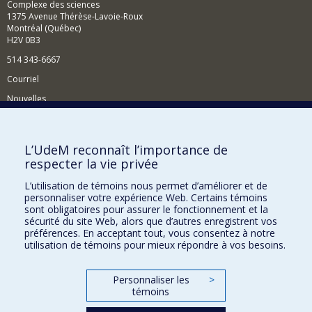
Complexe des sciences
1375 Avenue Thérèse-Lavoie-Roux
Montréal (Québec)
H2V 0B3
514 343-6667
Courriel
Nouvelles
Activités
Comment soutenir le Département?
L’UdeM reconnaît l’importance de
respecter la vie privée
BESOIN D'AIDE?
L’utilisation de témoins nous permet d’améliorer et de
Plan du site
personnaliser votre expérience Web. Certains témoins
Signaler une erreur
sont obligatoires pour assurer le fonctionnement et la
sécurité du site Web, alors que d’autres enregistrent vos
Accessibilité
préférences. En acceptant tout, vous consentez à notre
utilisation de témoins pour mieux répondre à vos besoins.
FACULTÉ DES ARTS ET DES SCIENCES
Nos départements et écoles
Personnaliser les
>
témoins
Nos centres d'études