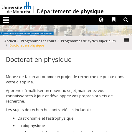
Passer
au
/
Département de
physique
contenu
Langues
Liens 
R
Menu
N
Accueil
Programmes et cours
Programmes de cycles supérieurs
Doctorat en physique
Doctorat en physique
Menez de façon autonome un projet de recherche de pointe dans
votre discipline.
Apprenez à maîtriser un nouveau sujet, maintenez vos
connaissances à jour et développez vos propres projets de
recherche.
Les sujets de recherche sont variés et incluent :
L’astronomie et l’astrophysique
La biophysique