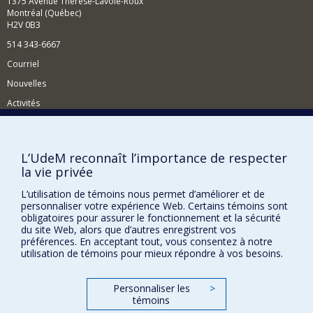
1375 Avenue Thérèse-Lavoie-Roux
Montréal (Québec)
H2V 0B3
514 343-6667
Courriel
Nouvelles
Activités
Comment soutenir le Département?
BESOIN D'AIDE?
L’UdeM reconnaît l’importance de respecter
la vie privée
Plan du site
Signaler une erreur
L’utilisation de témoins nous permet d’améliorer et de
personnaliser votre expérience Web. Certains témoins sont
Accessibilité
obligatoires pour assurer le fonctionnement et la sécurité
du site Web, alors que d’autres enregistrent vos
FACULTÉ DES ARTS ET DES SCIENCES
préférences. En acceptant tout, vous consentez à notre
utilisation de témoins pour mieux répondre à vos besoins.
Nos départements et écoles
Nos centres d'études
Personnaliser les
>
témoins
Nos programmes et cours