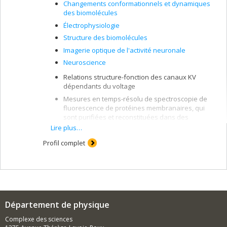
Changements conformationnels et dynamiques
des biomolécules
Électrophysiologie
Structure des biomolécules
Imagerie optique de l'activité neuronale
Neuroscience
Relations structure-fonction des canaux KV
dépendants du voltage
Mesures en temps-résolu de spectroscopie de
fluorescence de protéines membranaires, qui
sont purifiées et reconstituées dans des
systèmes membranaires synthétiques
Lire plus…
Étude des protéines membranaire par des
Profil complet
mesures de temps de vie de fluorescence
Étude des mécanismes moléculaires des toxines
"formeuses de pores" par la spectroscopie de
fluorescence
Département de physique
Complexe des sciences