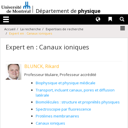
Passer
au
/
Département de
physique
contenu
Langues
Liens 
R
Menu
N
Accueil
La recherche
Expertises de recherche
Expert en : Canaux ioniques
Expert en : Canaux ioniques
BLUNCK, Rikard
Professeur titulaire, Professeur accrédité
Biophysique et physique médicale
Transport, incluant canaux, pores et diffusion
latérale
Biomolécules : structure et propriétés physiques
Spectroscopie par fluorescence
Protéines membranaires
Canaux ioniques