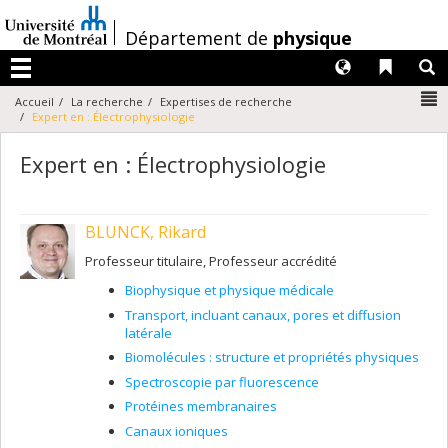
Passer
au
/
Département de
physique
contenu
Langues
Liens 
R
Menu
N
Accueil
La recherche
Expertises de recherche
Expert en : Électrophysiologie
Expert en : Électrophysiologie
BLUNCK, Rikard
Professeur titulaire, Professeur accrédité
Biophysique et physique médicale
Transport, incluant canaux, pores et diffusion
latérale
Biomolécules : structure et propriétés physiques
Spectroscopie par fluorescence
Protéines membranaires
Canaux ioniques