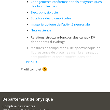
Changements conformationnels et dynamiques
des biomolécules
Électrophysiologie
Structure des biomolécules
Imagerie optique de l'activité neuronale
Neuroscience
Relations structure-fonction des canaux KV
dépendants du voltage
Mesures en temps-résolu de spectroscopie de
fluorescence de protéines membranaires, qui
sont purifiées et reconstituées dans des
systèmes membranaires synthétiques
Lire plus…
Étude des protéines membranaire par des
Profil complet
mesures de temps de vie de fluorescence
Étude des mécanismes moléculaires des toxines
"formeuses de pores" par la spectroscopie de
fluorescence
Département de physique
Complexe des sciences