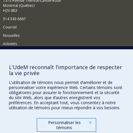
1375 Avenue Thérèse-Lavoie-Roux
Montréal (Québec)
H2V 0B3
514 343-6667
Courriel
Nouvelles
Activités
Comment soutenir le Département?
BESOIN D'AIDE?
L’UdeM reconnaît l’importance de respecter
la vie privée
Plan du site
Signaler une erreur
L’utilisation de témoins nous permet d’améliorer et de
personnaliser votre expérience Web. Certains témoins sont
Accessibilité
obligatoires pour assurer le fonctionnement et la sécurité
du site Web, alors que d’autres enregistrent vos
FACULTÉ DES ARTS ET DES SCIENCES
préférences. En acceptant tout, vous consentez à notre
utilisation de témoins pour mieux répondre à vos besoins.
Nos départements et écoles
Nos centres d'études
Personnaliser les
>
témoins
Nos programmes et cours