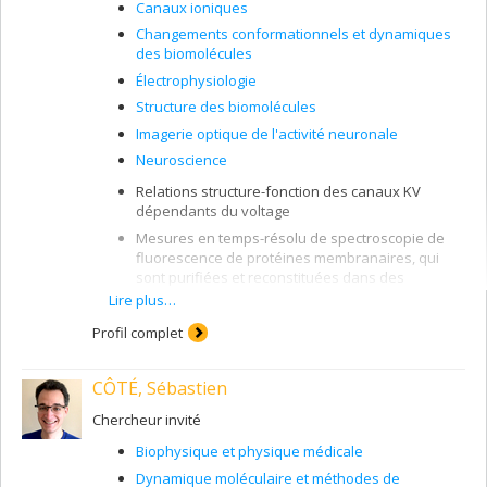
Canaux ioniques
Changements conformationnels et dynamiques
des biomolécules
Électrophysiologie
Structure des biomolécules
Imagerie optique de l'activité neuronale
Neuroscience
Relations structure-fonction des canaux KV
dépendants du voltage
Mesures en temps-résolu de spectroscopie de
fluorescence de protéines membranaires, qui
sont purifiées et reconstituées dans des
systèmes membranaires synthétiques
Lire plus…
Étude des protéines membranaire par des
Profil complet
mesures de temps de vie de fluorescence
Étude des mécanismes moléculaires des toxines
CÔTÉ, Sébastien
"formeuses de pores" par la spectroscopie de
fluorescence
Chercheur invité
Biophysique et physique médicale
Dynamique moléculaire et méthodes de