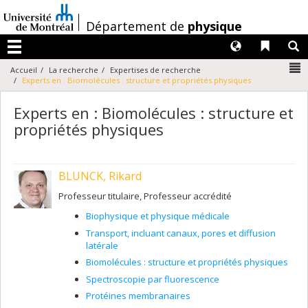
Passer
au
/
Département de
physique
contenu
Langues
Liens 
R
Menu
N
Accueil
La recherche
Expertises de recherche
Experts en : Biomolécules : structure et propriétés physiques
Experts en : Biomolécules : structure et
propriétés physiques
BLUNCK, Rikard
Professeur titulaire, Professeur accrédité
Biophysique et physique médicale
Transport, incluant canaux, pores et diffusion
latérale
Biomolécules : structure et propriétés physiques
Spectroscopie par fluorescence
Protéines membranaires