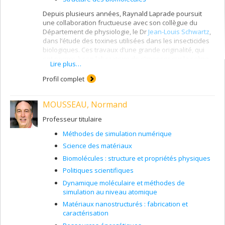
Depuis plusieurs années, Raynald Laprade poursuit
une collaboration fructueuse avec son collègue du
Département de physiologie, le Dr
Jean-Louis Schwartz
,
dans l’étude des toxines utilisées dans les insecticides
biologiques. Ces travaux d’une grande originalité, qui
ont permis à son laboratoire de s’imposer sur la scène
Lire plus…
scientifique internationale, sont à l’origine de deux
initiatives de première importance: la formation du
Profil complet
Réseau Biocontrôle, qui regroupe des chercheurs
chevronnés dans le domaine du contrôle biologique des
MOUSSEAU, Normand
ravageurs agricoles et forestiers, et la création du
Réseau québécois de recherche en phytoprotection,
Professeur titulaire
dont il fut le codirecteur. On lui doit également la mise en
place, au début des années 80, du Groupe de recherche
Méthodes de simulation numérique
en transport membranaire, qui deviendra plus tard le
Science des matériaux
Groupe d’étude des protéines membranaires. Plus
récemment, M. Laprade s’est intéressé à la microscopie
Biomolécules : structure et propriétés physiques
à force atomique et à son application dans l’étude des
Politiques scientifiques
toxines insecticides.
Dynamique moléculaire et méthodes de
simulation au niveau atomique
Matériaux nanostructurés : fabrication et
caractérisation