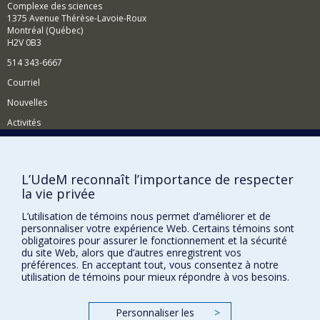
Complexe des sciences
1375 Avenue Thérèse-Lavoie-Roux
Montréal (Québec)
H2V 0B3
514 343-6667
Courriel
Nouvelles
Activités
Comment soutenir le Département?
BESOIN D'AIDE?
L’UdeM reconnaît l’importance de respecter
la vie privée
Plan du site
Signaler une erreur
L’utilisation de témoins nous permet d’améliorer et de
personnaliser votre expérience Web. Certains témoins sont
Accessibilité
obligatoires pour assurer le fonctionnement et la sécurité
du site Web, alors que d’autres enregistrent vos
FACULTÉ DES ARTS ET DES SCIENCES
préférences. En acceptant tout, vous consentez à notre
utilisation de témoins pour mieux répondre à vos besoins.
Nos départements et écoles
Nos centres d'études
Personnaliser les
>