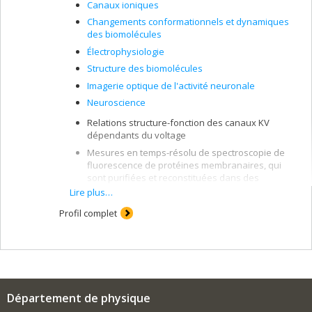
Canaux ioniques
Changements conformationnels et dynamiques
des biomolécules
Électrophysiologie
Structure des biomolécules
Imagerie optique de l'activité neuronale
Neuroscience
Relations structure-fonction des canaux KV
dépendants du voltage
Mesures en temps-résolu de spectroscopie de
fluorescence de protéines membranaires, qui
sont purifiées et reconstituées dans des
systèmes membranaires synthétiques
Lire plus…
Étude des protéines membranaire par des
Profil complet
mesures de temps de vie de fluorescence
Étude des mécanismes moléculaires des toxines
"formeuses de pores" par la spectroscopie de
fluorescence
Département de physique