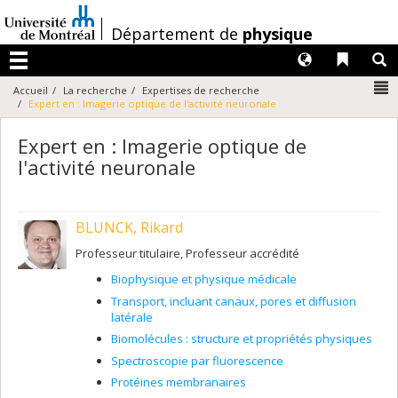
Passer
au
/
Département de
physique
contenu
Langues
Liens 
R
Menu
N
Accueil
La recherche
Expertises de recherche
Expert en : Imagerie optique de l'activité neuronale
Expert en : Imagerie optique de
l'activité neuronale
BLUNCK, Rikard
Professeur titulaire, Professeur accrédité
Biophysique et physique médicale
Transport, incluant canaux, pores et diffusion
latérale
Biomolécules : structure et propriétés physiques
Spectroscopie par fluorescence
Protéines membranaires