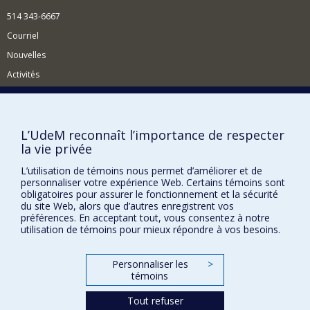
514 343-6667
Courriel
Nouvelles
Activités
Comment soutenir le Département?
BESOIN D'AIDE?
L’UdeM reconnaît l’importance de respecter
Plan du site
la vie privée
Signaler une erreur
L’utilisation de témoins nous permet d’améliorer et de
personnaliser votre expérience Web. Certains témoins sont
Accessibilité
obligatoires pour assurer le fonctionnement et la sécurité
du site Web, alors que d’autres enregistrent vos
FACULTÉ DES ARTS ET DES SCIENCES
préférences. En acceptant tout, vous consentez à notre
utilisation de témoins pour mieux répondre à vos besoins.
Nos départements et écoles
Nos centres d'études
Personnaliser les
>
Nos programmes et cours
témoins
Tout refuser