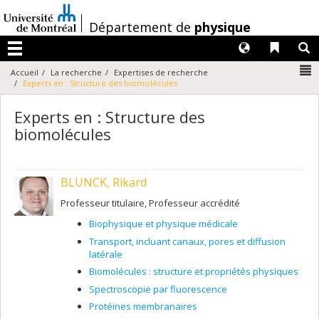
Passer
au
/
Département de
physique
contenu
Langues
Liens 
R
Menu
N
Accueil
La recherche
Expertises de recherche
Experts en : Structure des biomolécules
Experts en : Structure des
biomolécules
BLUNCK, Rikard
Professeur titulaire, Professeur accrédité
Biophysique et physique médicale
Transport, incluant canaux, pores et diffusion
latérale
Biomolécules : structure et propriétés physiques
Spectroscopie par fluorescence
Protéines membranaires