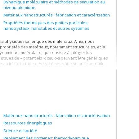
Dynamique moléculaire et méthodes de simulation au
niveau atomique
Matériaux nanostructurés : fabrication et caractérisation
Propriétés thermiques des petites particules,
nanocrystaux, nanotubes et autres systèmes
la physique numérique des matériaux. Ainsi, nous
 propriétés des matériaux, notamment structurales, et la
dynamique moléculaire, qui consiste à intégrer les
ssues de « potentiels »; ceux-ci peuvent être génériques
 initio. La taille des systèmes varie selon le potentiel
.
intérêt particulier pour les suivants (liste non
ici de comprendre comment la matière réagit à de puissantes et
s de la cible, propriétés de la plume d'ablation. etc. (ii)
herchons à comprendre la structure à courte, moyenne et
alliques, etc. (iii) Comportement thermique des matériaux
u voisinage de structures de tailles nanométrique et
noparticules, notamment.
Matériaux nanostructurés : fabrication et caractérisation
Ressources énergétiques
Science et société
Repliement des protéines: thermodynamique,