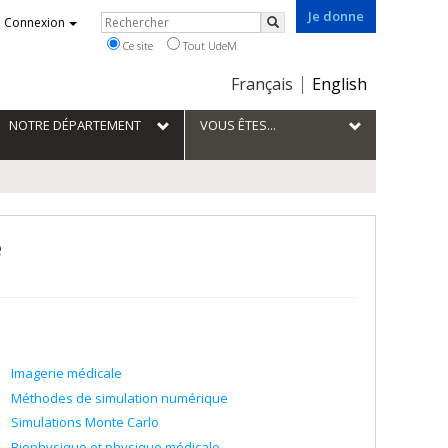
Je donne
Rechercher
Connexion
Rechercher
Ce site
Tout UdeM
Choix
Français
English
de
la
NOTRE DÉPARTEMENT
VOUS ÊTES...
langue
e
Imagerie médicale
Méthodes de simulation numérique
Simulations Monte Carlo
Biophysique et physique médicale