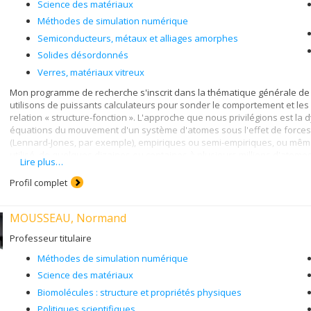
Science des matériaux
Méthodes de simulation numérique
Semiconducteurs, métaux et alliages amorphes
Solides désordonnés
Verres, matériaux vitreux
Mon programme de recherche s'inscrit dans la thématique générale de 
utilisons de puissants calculateurs pour sonder le comportement et les
relation « structure-fonction ». L'approche que nous privilégions est la 
équations du mouvement d'un système d'atomes sous l'effet de forces i
(Lennard-Jones, par exemple), empiriques ou semi-empiriques, ou même ab
utilisé, de quelques dizaines ou centaines à plusieurs millions d'atomes
Lire plus…
La gamme de problèmes que nous étudions est vaste, mais nous avons un 
Profil complet
exhaustive) : (i) Ablation laser et interactions laser-matière; il s'agit 
brèves impulsions laser - mécanismes d'éjection, modifications structurale
Matériaux désordonnés, amorphes ou vitreux; dans ce domaine, nous c
MOUSSEAU, Normand
longue portée de matériaux tels que le silicium amorphe, les verres mét
nanoscopiques; on cherche ici à savoir comment la chaleur se dissipe a
Professeur titulaire
comment celle-ci se déplace dans des jonctions moléculaires entre na
Méthodes de simulation numérique
Science des matériaux
Biomolécules : structure et propriétés physiques
Politiques scientifiques