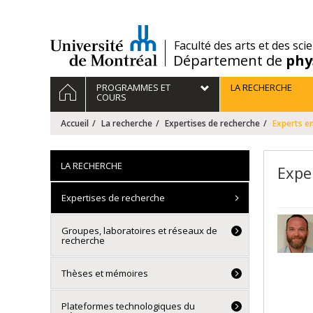
Passer
au
contenu
/
Faculté des arts et des sci
Département de
phy
Navigation
ACCUEIL
PROGRAMMES ET
LA RECHERCHE
principale
COURS
Accueil
La recherche
Expertises de recherche
Experts e
LA RECHERCHE
Expe
Expertises de recherche
Groupes, laboratoires et réseaux de
recherche
Thèses et mémoires
Plateformes technologiques du