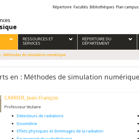
Liens
Répertoire
Facultés
Bibliothèques
Plan campus
externes
ences
sique
RESSOURCES ET
RÉPERTOIRE DU
SERVICES
DÉPARTEMENT
n : Méthodes de simulation numérique
rts en : Méthodes de simulation numériqu
CARRIER, Jean-François
Professeur titulaire
Détecteurs de radiations
Dosimétrie
Effets physiques et dommages de la radiation
Équipement de radiothérapie