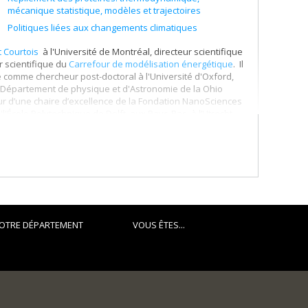
mécanique statistique, modèles et trajectoires
Politiques liées aux changements climatiques
ut Courtois
à l'Université de Montréal, directeur scientifique
r scientifique du
Carrefour de modélisation énergétique
. Il
lé comme chercheur post-doctoral à l'Université d'Oxford,
 au Département de physique et d'Astronomie de la Ohio
eur d’une chaire d’excellence de la Fondation NanoSciences
l'l'École Polytechnique de Delft, aux Pays-Bas, à l’Utrecht
rsité Pierre et Marie Curie. Il fut le directeur scientifique
la technique d'activation et de relaxataion, sont utilisé à
. Avec son groupe et des collaborateurs au Canada et à
inétique.
ue, avec plus de 200 articles scientifiques à son actif,
e. De septembre 2011 à avril 2017, il a produit et
OTRE DÉPARTEMENT
VOUS ÊTES...
ie, une émission de savoir scientifique disponible sur
e science et société, dont «
Comment se débarasser du
u climat. Douze mythes à déboulonner
» et «
Pandémie.
 naturelles. En plus de ses nombreuses interventions
 dont « Au bout du pétrole, tout ce que vous devez savoir