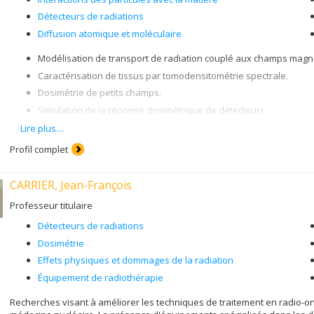
Détecteurs de radiations
Diffusion atomique et moléculaire
Modélisation de transport de radiation couplé aux champs magn
Caractérisation de tissus par tomodensitométrie spectrale.
Dosimétrie de petits champs.
Simulation de la réponse dosimétrique de détecteurs.
Détecteurs de radiation : chambres à ionisation, film radiochromiq
Lire plus…
Profil complet
CARRIER, Jean-François
Professeur titulaire
Détecteurs de radiations
Dosimétrie
Effets physiques et dommages de la radiation
Équipement de radiothérapie
Recherches visant à améliorer les techniques de traitement en radio-onc