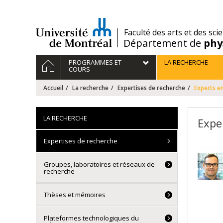
Passer
au
contenu
/
Faculté des arts et des sci
Département de
phy
Navigation
ACCUEIL
PROGRAMMES ET
LA RECHERCHE
principale
COURS
Accueil
La recherche
Expertises de recherche
Experts e
LA RECHERCHE
Expe
Expertises de recherche
Groupes, laboratoires et réseaux de
recherche
Thèses et mémoires
Plateformes technologiques du