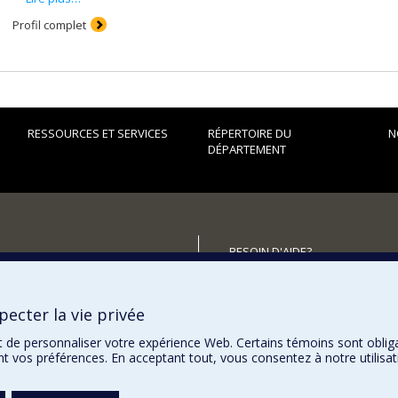
Simulations Monte Carlo
Profil complet
RESSOURCES ET SERVICES
RÉPERTOIRE DU
N
DÉPARTEMENT
BESOIN D'AIDE?
Plan du site
utenir le Département?
Signaler une erreur
ecter la vie privée
Accessibilité
t de personnaliser votre expérience Web. Certains témoins sont oblig
ent vos préférences. En acceptant tout, vous consentez à notre utili