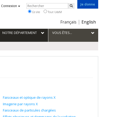
Je donne
Rechercher
Connexion
Rechercher
Ce site
Tout UdeM
Choix
Français
English
de
la
NOTRE DÉPARTEMENT
VOUS ÊTES...
langue
Faisceaux et optique de rayons X
Imagerie par rayons X
Faisceaux de particules chargées
Effets physiques et dommages de la radiation