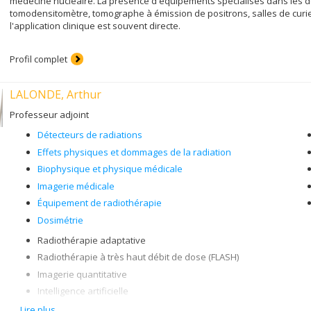
médecine nucléaire. La présence d'équipements spécialisés dans les dé
tomodensitomètre, tomographe à émission de positrons, salles de curi
l'application clinique est souvent directe.
Profil complet
LALONDE, Arthur
Professeur adjoint
Détecteurs de radiations
Effets physiques et dommages de la radiation
Biophysique et physique médicale
Imagerie médicale
Équipement de radiothérapie
Dosimétrie
Radiothérapie adaptative
Radiothérapie à très haut débit de dose (FLASH)
Imagerie quantitative
Intelligence artificielle
Protonthérapie
Lire plus…