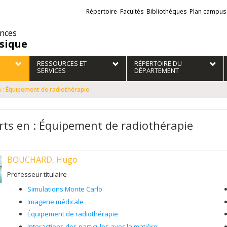
Liens
Répertoire
Facultés
Bibliothèques
Plan campus
externes
ences
sique
RESSOURCES ET
RÉPERTOIRE DU
SERVICES
DÉPARTEMENT
n : Équipement de radiothérapie
rts en : Équipement de radiothérapie
BOUCHARD, Hugo
Professeur titulaire
Simulations Monte Carlo
Imagerie médicale
Équipement de radiothérapie
Interactions des particules avec la matière