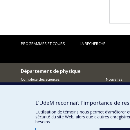
PROGRAMMES ET COURS
LA RECHERCHE
Département de physique
Complexe des sciences
Nouvelles
1375 Avenue Thérèse-Lavoie-Roux
Activités
Montréal (Québec)
H2V 0B3
Comment so
L’UdeM reconnaît l’importance de resp
514 343-6667
Courriel
L’utilisation de témoins nous permet d’améliorer e
sécurité du site Web, alors que d’autres enregistr
besoins.