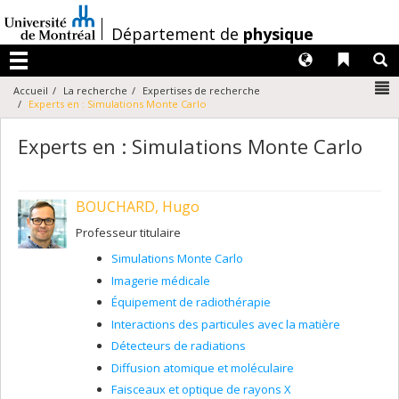
Passer
au
/
Département de
physique
contenu
Langues
Liens 
R
Menu
N
Accueil
La recherche
Expertises de recherche
Experts en : Simulations Monte Carlo
Experts en : Simulations Monte Carlo
BOUCHARD, Hugo
Professeur titulaire
Simulations Monte Carlo
Imagerie médicale
Équipement de radiothérapie
Interactions des particules avec la matière
Détecteurs de radiations
Diffusion atomique et moléculaire
Faisceaux et optique de rayons X