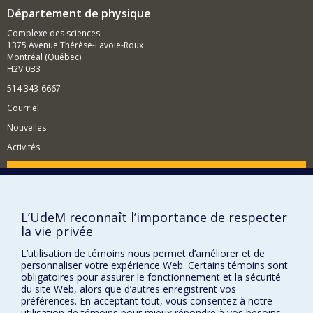
Département de physique
Complexe des sciences
1375 Avenue Thérèse-Lavoie-Roux
Montréal (Québec)
H2V 0B3
514 343-6667
Courriel
Nouvelles
Activités
Comment soutenir le Département?
BESOIN D'AIDE?
L’UdeM reconnaît l’importance de respecter
Plan du site
la vie privée
Signaler une erreur
L’utilisation de témoins nous permet d’améliorer et de
Accessibilité
personnaliser votre expérience Web. Certains témoins sont
obligatoires pour assurer le fonctionnement et la sécurité
FACULTÉ DES ARTS ET DES SCIENCES
du site Web, alors que d’autres enregistrent vos
préférences. En acceptant tout, vous consentez à notre
Nos départements et écoles
utilisation de témoins pour mieux répondre à vos besoins.