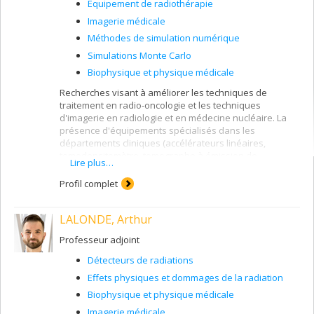
Équipement de radiothérapie
Imagerie médicale
Méthodes de simulation numérique
Simulations Monte Carlo
Biophysique et physique médicale
Recherches visant à améliorer les techniques de
traitement en radio-oncologie et les techniques
d'imagerie en radiologie et en médecine nucléaire. La
présence d'équipements spécialisés dans les
départements cliniques (accélérateurs linéaires,
tomodensitomètre, tomographe à émission de
Lire plus…
positrons, salles de curiethérapie) permet de
développer des projets dont l'application clinique est
Profil complet
souvent directe.
LALONDE, Arthur
Professeur adjoint
Détecteurs de radiations
Effets physiques et dommages de la radiation
Biophysique et physique médicale
Imagerie médicale