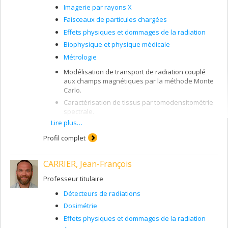
Imagerie par rayons X
Faisceaux de particules chargées
Effets physiques et dommages de la radiation
Biophysique et physique médicale
Métrologie
Modélisation de transport de radiation couplé
aux champs magnétiques par la méthode Monte
Carlo.
Caractérisation de tissus par tomodensitométrie
spectrale.
Lire plus…
Dosimétrie de petits champs.
Simulation de la réponse dosimétrique de
Profil complet
détecteurs.
Détecteurs de radiation : chambres à ionisation,
CARRIER, Jean-François
film radiochromique, diodes, scintillateur,
chambre d'ionisation liquide.
Professeur titulaire
Détecteurs de radiations
Dosimétrie
Effets physiques et dommages de la radiation