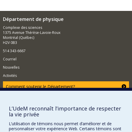
Département de physique
Complexe des sciences
1375 Avenue Thérèse-Lavoie-Roux
Montréal (Québec)
H2V 0B3
514 343-6667
Courriel
Nouvelles
Activités
Comment soutenir le Département?
BESOIN D'AIDE?
Plan du site
L’UdeM reconnaît l’importance de respecter
Signaler une erreur
la vie privée
Accessibilité
L’utilisation de témoins nous permet d’améliorer et de
personnaliser votre expérience Web. Certains témoins sont
FACULTÉ DES ARTS ET DES SCIENCES