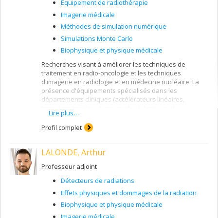
Équipement de radiothérapie
Imagerie médicale
Méthodes de simulation numérique
Simulations Monte Carlo
Biophysique et physique médicale
Recherches visant à améliorer les techniques de
traitement en radio-oncologie et les techniques
d'imagerie en radiologie et en médecine nucléaire. La
présence d'équipements spécialisés dans les
départements cliniques (accélérateurs linéaires,
tomodensitomètre, tomographe à émission de
Lire plus…
positrons, salles de curiethérapie) permet de
développer des projets dont l'application clinique est
Profil complet
souvent directe.
LALONDE, Arthur
Professeur adjoint
Détecteurs de radiations
Effets physiques et dommages de la radiation
Biophysique et physique médicale
Imagerie médicale