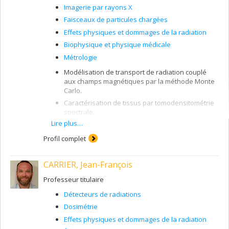
Imagerie par rayons X
Faisceaux de particules chargées
Effets physiques et dommages de la radiation
Biophysique et physique médicale
Métrologie
Modélisation de transport de radiation couplé
aux champs magnétiques par la méthode Monte
Carlo.
Caractérisation de tissus par tomodensitométrie
spectrale.
Lire plus…
Dosimétrie de petits champs.
Simulation de la réponse dosimétrique de
Profil complet
détecteurs.
Détecteurs de radiation : chambres à ionisation,
CARRIER, Jean-François
film radiochromique, diodes, scintillateur,
chambre d'ionisation liquide.
Professeur titulaire
Détecteurs de radiations
Dosimétrie
Effets physiques et dommages de la radiation