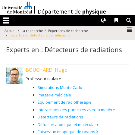
Passer
au
/
Département de
physique
contenu
Langues
Liens 
R
Menu
N
Accueil
La recherche
Expertises de recherche
Experts en : Détecteurs de radiations
Experts en : Détecteurs de radiations
BOUCHARD, Hugo
Professeur titulaire
Simulations Monte Carlo
Imagerie médicale
Équipement de radiothérapie
Interactions des particules avec la matière
Détecteurs de radiations
Diffusion atomique et moléculaire
Faisceaux et optique de rayons X