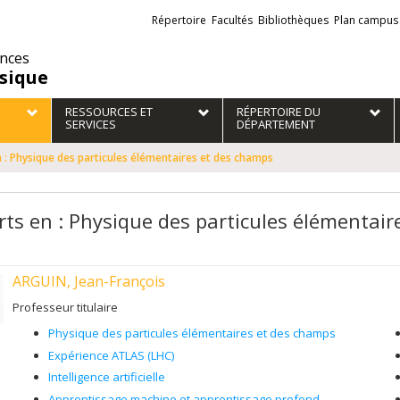
Liens
Répertoire
Facultés
Bibliothèques
Plan campus
externes
ences
sique
RESSOURCES ET
RÉPERTOIRE DU
SERVICES
DÉPARTEMENT
 : Physique des particules élémentaires et des champs
rts en : Physique des particules élémentai
ARGUIN, Jean-François
Professeur titulaire
Physique des particules élémentaires et des champs
Expérience ATLAS (LHC)
Intelligence artificielle
Apprentissage machine et apprentissage profond