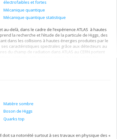
électrofaibles et fortes
Mécanique quantique
Mécanique quantique statistique
t au-delà, dans le cadre de l’expérience ATLAS à hautes
end la recherche et l’étude de la particule de Higgs, des
nt dans les collisions à hautes énergies produites par le
 ses caractéristiques spectrales grâce aux détecteurs au
sures du champ de radiation dans ATLAS au CERN portent
ositons, protons, anti-protons, pions, kaons, particules
ons, pions et kaons neutres,…). Mesure de la luminosité du
 méthode de van der Meer des déplacements des faisceaux.
traces des particules dans les détecteurs au silicium à
ite avec l’accélérateur tandem du laboratoire R.-J. A.
 des particules chargées, rayon-X et gamma pour des
s) avec des résolutions spatiales au niveau du sous-
Matière sombre
et leurs caractéristiques spectrales dans des expériences
e (développement de dosimètres basés sur des détecteurs
Boson de Higgs
le). Étude des dommages par radiation et amélioration de la
Quarks top
iveaux de radiation (flux de neutrons et de photons, en
e gamme d’énergies et dans des réacteurs nucléaires.
 doit sa notoriété surtout à ses travaux en physique des «
 (en particulier nouvelles générations de détecteurs à