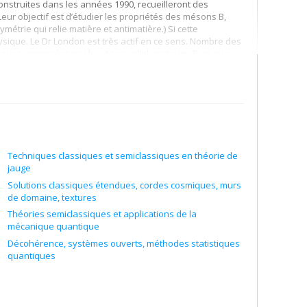
 construites dans les années 1990, recueilleront des
ec de plus hautes énergies de collision et plus grandes
eur objectif est d’étudier les propriétés des mésons B,
symétrie qui relie matière et antimatière.) Si cette
 physique. Le Dr London est très actif en ce sens. Nombre des
niques proposées par lui et ses collaborateurs. Bien que
ant n’est encore établi. Le Dr London étudie aussi
l se servira de résultats d’expériences pour imposer des
rira les signaux de la nouvelle physique que l’on pourra
Techniques classiques et semiclassiques en théorie de
jauge
Solutions classiques étendues, cordes cosmiques, murs
de domaine, textures
Théories semiclassiques et applications de la
mécanique quantique
Décohérence, systèmes ouverts, méthodes statistiques
quantiques