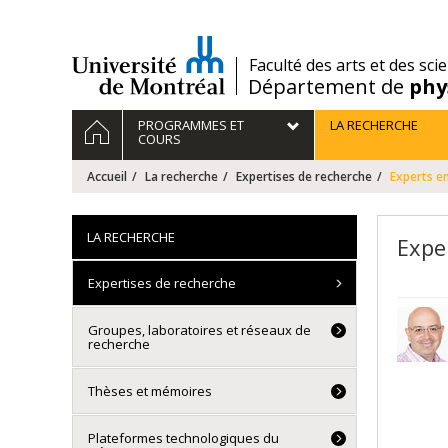
Passer
au
contenu
/
Faculté des arts et des sci
Département de
phy
Navigation
ACCUEIL
PROGRAMMES ET
LA RECHERCHE
principale
COURS
Accueil
La recherche
Expertises de recherche
Experts en
LA RECHERCHE
Expe
Expertises de recherche
Groupes, laboratoires et réseaux de
recherche
Thèses et mémoires
Plateformes technologiques du