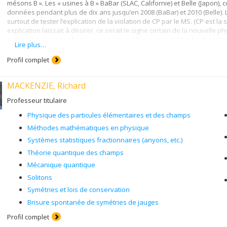
mésons B ». Les « usines à B » BaBar (SLAC, Californie) et Belle (Japon),
pixels) du détecteur ATLAS au LHC du CERN et au LHC amélioré (SLHC) av
données pendant plus de dix ans jusqu’en 2008 (BaBar) et 2010 (Belle). L
luminosités et dans les futurs collisionneurs.
surtout de tester l’explication de la violation de CP par le MS. (CP est la 
explication laissait à désirer, ce serait le signe certain de la nouvelle
principales mesures faites aux « usines à B » le seront à l’aide de tech
Lire plus…
l’on ait observé certains signes de désaccord face au MS, rien de conclu
diverses possibilités concrètes pour la nouvelle physique. D’une part, i
Profil complet
contraintes aux modèles de la nouvelle physique et, d’autre part, il déc
voir aux futurs collisionneurs.
MACKENZIE, Richard
Professeur titulaire
Physique des particules élémentaires et des champs
Méthodes mathématiques en physique
Systèmes statistiques fractionnaires (anyons, etc.)
Théorie quantique des champs
Mécanique quantique
Solitons
Symétries et lois de conservation
Brisure spontanée de symétries de jauges
Profil complet