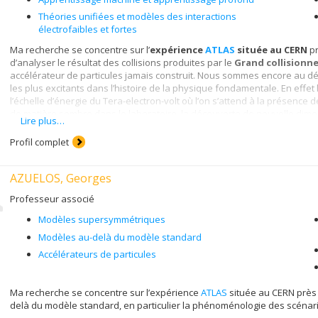
Théories unifiées et modèles des interactions
électrofaibles et fortes
Ma recherche se concentre sur l’
expérience
ATLAS
située au CERN
pr
d’analyser le résultat des collisions produites par le
Grand collisionne
accélérateur de particules jamais construit. Nous sommes encore au 
les plus excitants dans l’histoire de la physique fondamentale. En effet
l’échelle d’énergie du Tera-electron-volt où l’on s’attend à la présence 
de matière sombre dans le laboratoire, la découverte de nouvelle dim
Lire plus…
déjà
découvert le
boson de Higgs
, qui une particule centrale dans le
responsable de donner une masse aux autres particules.
Profil complet
AZUELOS, Georges
Professeur associé
Modèles supersymmétriques
Modèles au-delà du modèle standard
Accélérateurs de particules
Ma recherche se concentre sur l’expérience
ATLAS
située au CERN près
delà du modèle standard, en particulier la phénoménologie des scénari