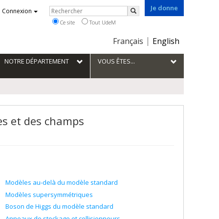
Je donne
Rechercher
Connexion
Rechercher
Ce site
Tout UdeM
Choix
Français
English
de
la
NOTRE DÉPARTEMENT
VOUS ÊTES...
langue
res et des champs
Modèles au-delà du modèle standard
Modèles supersymmétriques
Boson de Higgs du modèle standard
Anneaux de stockage et collisionneurs