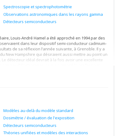
Spectroscopie et spectrophotométrie
Observations astronomiques dans les rayons gamma
Détecteurs semiconducteurs
léaire, Louis-André Hamel a été approché en 1994 par des
s observaient dans leur dispositif semi-conducteur cadmium-
sultats de sa réflexion l’année suivante, à Grenoble. Il y a
é du New Hampshire qui désiraient aussi mettre au point un
e détecteur idéal devrait à la fois avoir une excellente
de canaux d’électronique, ce qui a amené le professeur
Modèles au-delà du modèle standard
Dosimétrie / évaluation de l'exposition
Détecteurs semiconducteurs
Théories unifiées et modèles des interactions