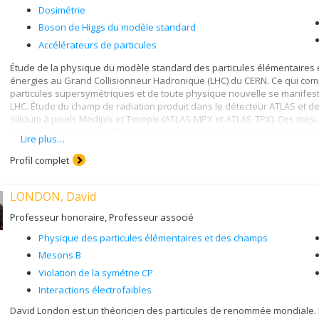
Dosimétrie
Boson de Higgs du modèle standard
Accélérateurs de particules
Étude de la physique du modèle standard des particules élémentaires e
énergies au Grand Collisionneur Hadronique (LHC) du CERN. Ce qui compr
particules supersymétriques et de toute physique nouvelle se manifesta
LHC. Étude du champ de radiation produit dans le détecteur ATLAS et de
silicium à pixels Medipix et Timepix (ATLAS-MPX et ATLAS-TPX). Ces me
sur la détection et l’identification des particules chargées (électrons, p
Lire plus…
alpha et ions plus lourds etc…), des particules neutres (photons, neutr
collisionneur LHC avec les détecteurs ATLAS-MPX et ATLAS-TPX par la
Profil complet
Mesure de l’efficacité de détection et de reconnaissance des formes de 
pixels et des détecteurs à semi-conducteur lourd à pixels (GaAs, CdTe) fa
LONDON, David
Lévesque de l’Université de Montréal.
Utilisation des détecteurs au silicium à pixels Medipix et Timepix avec
Professeur honoraire, Professeur associé
applications en imagerie (exploitation du partage de charge entre pixel
Physique des particules élémentaires et des champs
micron. Mesure avec des détecteurs à pixels des champs de radiations 
en physique médicale (y compris en hadron-thérapie) et dans l’espac
Mesons B
à pixels pour les missions spatiales et la station spatiale internationa
Violation de la symétrie CP
tenue aux radiations des détecteurs de particules exposés à de hauts n
Interactions électrofaibles
particulier) dans divers accélérateurs de particules couvrant une larg
David London est un théoricien des particules de renommée mondiale. Il
Préparation d’un programme d’améliorations des capacités de détection