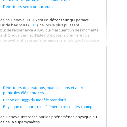
Détecteurs semiconducteurs
ès de Genève. ATLAS est un
détecteur
qui permet
ur de hadrons (
LHC
)
, de loin le plus puissant
début de l’expérience ATLAS qui marquent un des moments
 le LHC nous permet d’atteindre pour la première fois
de
nouvelle physique fondamentale
, tels que la création
ension d’espace et de la Supersymmétrie. Nous avons
 modèle de la physique des particules puisqu'elle est
Détecteurs de neutrinos, muons, pions et autres
particules élémentaires
Boson de Higgs du modèle standard
Physique des particules élémentaires et des champs
 de Genève. Intéressé par les phénomènes physique au-
os de la supersymétrie.