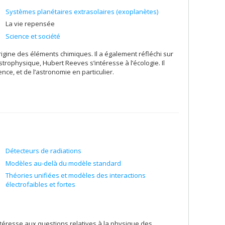
Systèmes planétaires extrasolaires (exoplanètes)
La vie repensée
Science et société
rigine des éléments chimiques. Il a également réfléchi sur
astrophysique, Hubert Reeves s’intéresse à l’écologie. Il
nce, et de l’astronomie en particulier.
Détecteurs de radiations
Modèles au-delà du modèle standard
Théories unifiées et modèles des interactions
électrofaibles et fortes
téresse aux questions relatives à la physique des