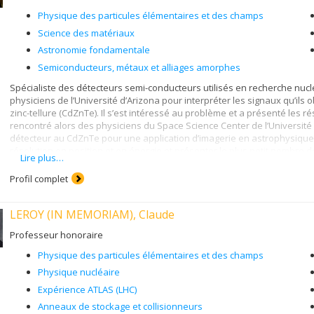
Physique des particules élémentaires et des champs
Science des matériaux
Astronomie fondamentale
Semiconducteurs, métaux et alliages amorphes
Spécialiste des détecteurs semi-conducteurs utilisés en recherche nuc
physiciens de l’Université d’Arizona pour interpréter les signaux qu’il
zinc-tellure (CdZnTe). Il s’est intéressé au problème et a présenté les ré
rencontré alors des physiciens du Space Science Center de l’Universit
détecteur au CdZnTe pour une application d’imagerie en astrophysique. L
résolution en position et en énergie et présenter le plus petit nombre 
Lire plus…
Hamel et son équipe à élaborer ce nouveau dispositif.
Profil complet
LEROY (IN MEMORIAM), Claude
Professeur honoraire
Physique des particules élémentaires et des champs
Physique nucléaire
Expérience ATLAS (LHC)
Anneaux de stockage et collisionneurs