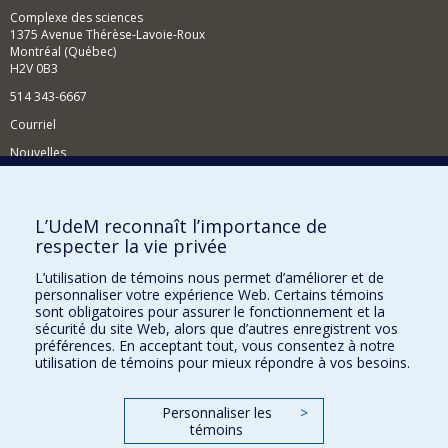
Complexe des sciences
1375 Avenue Thérèse-Lavoie-Roux
Montréal (Québec)
H2V 0B3
514 343-6667
Courriel
Nouvelles
Activités
Comment soutenir le Département?
L’UdeM reconnaît l’importance de
respecter la vie privée
BESOIN D'AIDE?
L’utilisation de témoins nous permet d’améliorer et de
Plan du site
personnaliser votre expérience Web. Certains témoins
Signaler une erreur
sont obligatoires pour assurer le fonctionnement et la
sécurité du site Web, alors que d’autres enregistrent vos
Accessibilité
préférences. En acceptant tout, vous consentez à notre
utilisation de témoins pour mieux répondre à vos besoins.
FACULTÉ DES ARTS ET DES SCIENCES
Nos départements et écoles
Personnaliser les
>
témoins
Nos centres d'études