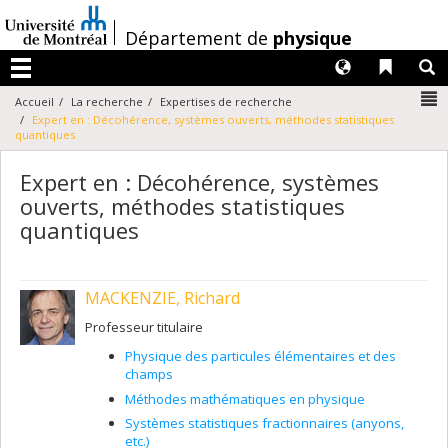
Passer
au
/
Département de
physique
contenu
Langues
Liens 
R
Menu
N
Accueil
La recherche
Expertises de recherche
Expert en : Décohérence, systèmes ouverts, méthodes statistiques
quantiques
Expert en : Décohérence, systèmes
ouverts, méthodes statistiques
quantiques
MACKENZIE, Richard
Professeur titulaire
Physique des particules élémentaires et des
champs
Méthodes mathématiques en physique
Systèmes statistiques fractionnaires (anyons,
etc.)