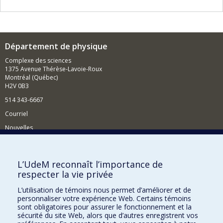
Département de physique
Complexe des sciences
1375 Avenue Thérèse-Lavoie-Roux
Montréal (Québec)
H2V 0B3
514 343-6667
Courriel
Nouvelles
Activités
Comment soutenir le Département?
L’UdeM reconnaît l’importance de
respecter la vie privée
BESOIN D'AIDE?
L’utilisation de témoins nous permet d’améliorer et de
Plan du site
personnaliser votre expérience Web. Certains témoins
Signaler une erreur
sont obligatoires pour assurer le fonctionnement et la
sécurité du site Web, alors que d’autres enregistrent vos
Accessibilité