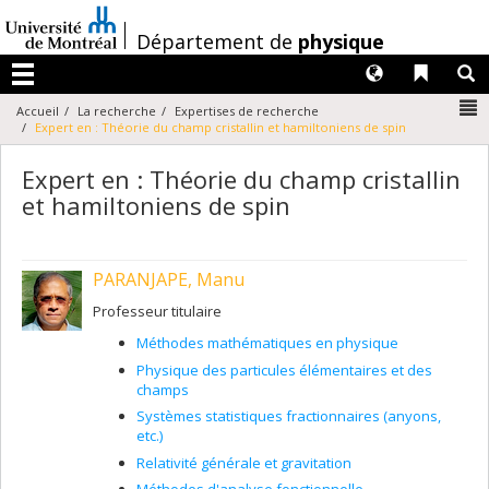
Passer
au
/
Département de
physique
contenu
Langues
Liens 
R
Menu
N
Accueil
La recherche
Expertises de recherche
Expert en : Théorie du champ cristallin et hamiltoniens de spin
Expert en : Théorie du champ cristallin
et hamiltoniens de spin
PARANJAPE, Manu
Professeur titulaire
Méthodes mathématiques en physique
Physique des particules élémentaires et des
champs
Systèmes statistiques fractionnaires (anyons,
etc.)
Relativité générale et gravitation