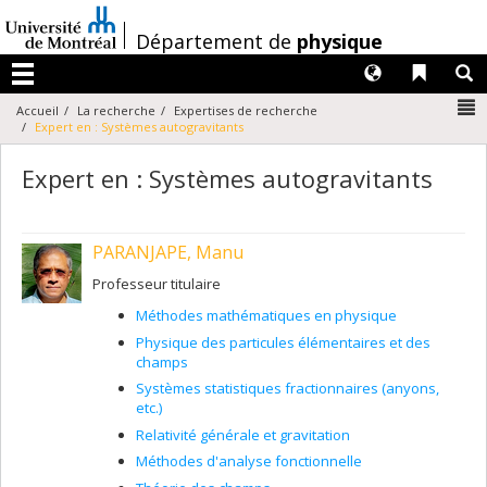
Passer
au
/
Département de
physique
contenu
Langues
Liens 
R
Menu
N
Accueil
La recherche
Expertises de recherche
Expert en : Systèmes autogravitants
Expert en : Systèmes autogravitants
PARANJAPE, Manu
Professeur titulaire
Méthodes mathématiques en physique
Physique des particules élémentaires et des
champs
Systèmes statistiques fractionnaires (anyons,
etc.)
Relativité générale et gravitation
Méthodes d'analyse fonctionnelle