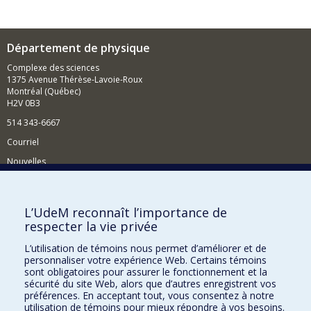
Département de physique
Complexe des sciences
1375 Avenue Thérèse-Lavoie-Roux
Montréal (Québec)
H2V 0B3
514 343-6667
Courriel
Nouvelles
Activités
Comment soutenir le Département?
L’UdeM reconnaît l’importance de
respecter la vie privée
BESOIN D'AIDE?
L’utilisation de témoins nous permet d’améliorer et de
Plan du site
personnaliser votre expérience Web. Certains témoins
Signaler une erreur
sont obligatoires pour assurer le fonctionnement et la
sécurité du site Web, alors que d’autres enregistrent vos
Accessibilité
préférences. En acceptant tout, vous consentez à notre
utilisation de témoins pour mieux répondre à vos besoins.