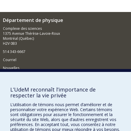
Département de physique
Complexe des sciences
1375 Avenue Thérèse-Lavoie-Roux
Montréal (Québec)
H2V 0B3
514 343-6667
Courriel
Nouvelles
Activités
Comment soutenir le Département?
L’UdeM reconnaît l’importance de
respecter la vie privée
BESOIN D'AIDE?
L’utilisation de témoins nous permet d’améliorer et de
Plan du site
personnaliser votre expérience Web. Certains témoins
Signaler une erreur
sont obligatoires pour assurer le fonctionnement et la
sécurité du site Web, alors que d’autres enregistrent vos
Accessibilité
préférences. En acceptant tout, vous consentez à notre
utilisation de témoins pour mieux répondre à vos besoins.