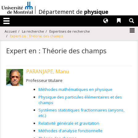
Passer
au
/
Département de
physique
contenu
Langues
Liens 
R
Menu
N
Accueil
La recherche
Expertises de recherche
Expert en : Théorie des champs
Expert en : Théorie des champs
PARANJAPE, Manu
Professeur titulaire
Méthodes mathématiques en physique
Physique des particules élémentaires et des
champs
Systèmes statistiques fractionnaires (anyons,
etc.)
Relativité générale et gravitation
Méthodes d'analyse fonctionnelle