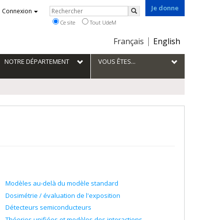
Je donne
Rechercher
Connexion
Rechercher
Ce site
Tout UdeM
Choix
Français
English
de
la
NOTRE DÉPARTEMENT
VOUS ÊTES...
langue
Modèles au-delà du modèle standard
Dosimétrie / évaluation de l'exposition
Détecteurs semiconducteurs
Théories unifiées et modèles des interactions