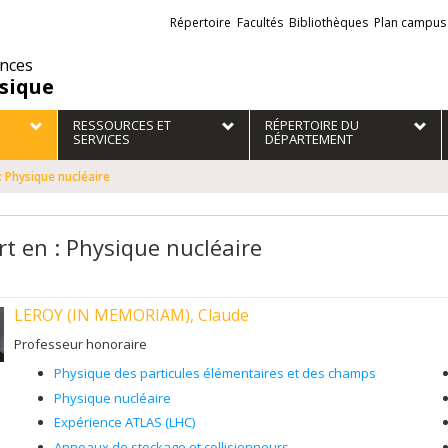
Liens
Répertoire
Facultés
Bibliothèques
Plan campus
externes
ences
sique
RESSOURCES ET
RÉPERTOIRE DU
SERVICES
DÉPARTEMENT
: Physique nucléaire
rt en : Physique nucléaire
LEROY (IN MEMORIAM), Claude
Professeur honoraire
Physique des particules élémentaires et des champs
Physique nucléaire
Expérience ATLAS (LHC)
Anneaux de stockage et collisionneurs