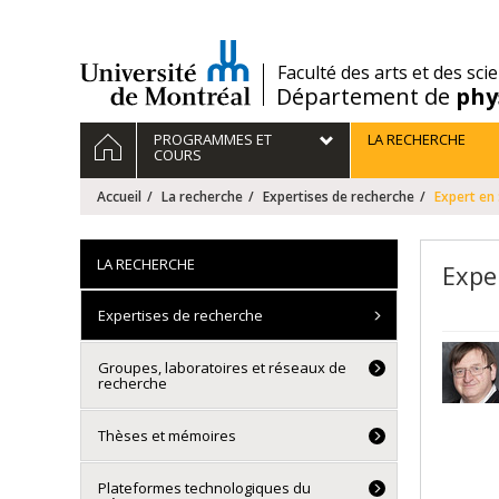
Passer
au
contenu
/
Faculté des arts et des sci
Département de
phy
Navigation
ACCUEIL
PROGRAMMES ET
LA RECHERCHE
principale
COURS
Accueil
La recherche
Expertises de recherche
Expert en 
LA RECHERCHE
Expe
Expertises de recherche
Groupes, laboratoires et réseaux de
recherche
Thèses et mémoires
Plateformes technologiques du