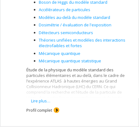
Boson de Higgs du modèle standard
Accélérateurs de particules
Modèles au-delà du modèle standard
Dosimétrie / évaluation de l'exposition
Détecteurs semiconducteurs
Théories unifiées et modèles des interactions
électrofaibles et fortes
Mécanique quantique
Mécanique quantique statistique
Étude de la physique du modèle standard des
particules élémentaires et au-delà, dans le cadre de
l’expérience ATLAS à hautes énergies au Grand
Collisionneur Hadronique (LHC) du CERN. Ce qui
comprend la recherche et l’étude de la particule de
Higgs, des particules supersymétriques et de toute
Lire plus…
physique nouvelle se manifestant dans les collisions à
hautes énergies produites par le LHC. Étude du champ
Profil complet
de radiation produit dans le détecteur ATLAS et de ses
caractéristiques spectrales grâce aux détecteurs au
silicium à pixels Medipix et Timepix (ATLAS-MPX et
ATLAS-TPX). Ces mesures du champ de radiation dans
ATLAS au CERN portent sur la détection et l’identification