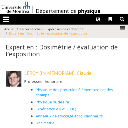
Passer
au
/
Département de
physique
contenu
Langues
Liens 
R
Menu
N
Accueil
La recherche
Expertises de recherche
Expert en : Dosimétrie / évaluation de l'exposition
Expert en : Dosimétrie / évaluation de
l'exposition
LEROY (IN MEMORIAM), Claude
Professeur honoraire
Physique des particules élémentaires et des
champs
Physique nucléaire
Expérience ATLAS (LHC)
Anneaux de stockage et collisionneurs
Dosimétrie