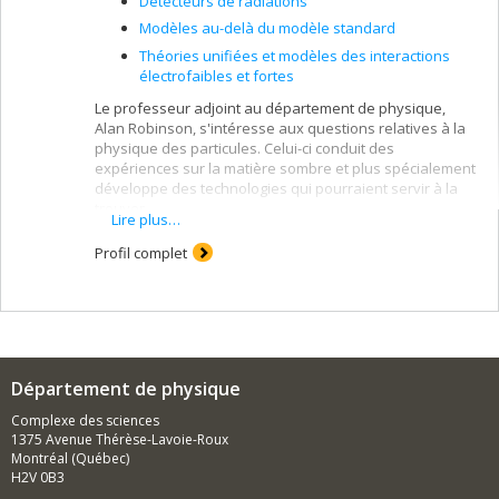
Détecteurs de radiations
Modèles au-delà du modèle standard
Théories unifiées et modèles des interactions
électrofaibles et fortes
Le professeur adjoint au département de physique,
Alan Robinson, s'intéresse aux questions relatives à la
physique des particules. Celui-ci conduit des
expériences sur la matière sombre et plus spécialement
développe des technologies qui pourraient servir à la
trouver.
Lire plus…
Profil complet
Département de physique
Complexe des sciences
1375 Avenue Thérèse-Lavoie-Roux
Montréal (Québec)
H2V 0B3