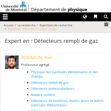
Passer
au
/
Département de
physique
contenu
Langues
Liens 
R
Menu
N
Accueil
La recherche
Expertises de recherche
Expert en : Détecteurs rempli de gaz
Expert en : Détecteurs rempli de gaz
ROBINSON, Alan
Professeur agrégé
Physique des particules élémentaires et des
champs
Détecteurs rempli de gaz
Détecteurs semiconducteurs
Matière sombre
Détecteurs de neutrinos, muons, pions et autres
particules élémentaires