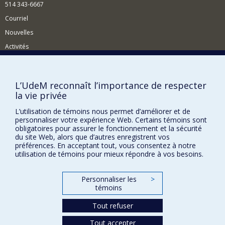
514 343-6667
Courriel
Nouvelles
Activités
Comment soutenir le Département?
BESOIN D'AIDE?
L’UdeM reconnaît l’importance de respecter
la vie privée
Plan du site
Signaler une erreur
L’utilisation de témoins nous permet d’améliorer et de
personnaliser votre expérience Web. Certains témoins sont
Accessibilité
obligatoires pour assurer le fonctionnement et la sécurité
du site Web, alors que d’autres enregistrent vos
FACULTÉ DES ARTS ET DES SCIENCES
préférences. En acceptant tout, vous consentez à notre
utilisation de témoins pour mieux répondre à vos besoins.
Nos départements et écoles
Nos centres d'études
Personnaliser les
>
témoins
Nos programmes et cours
Tout refuser
Confidentialité
Tout accepter