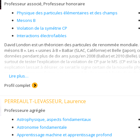
Professeur associé, Professeur honoraire
régions extérieures comme pour les galaxies spirales mais à to
Physique des particules élémentaires et des champs
Les galaxies naines sphéroïdales (dSph) ont toujours été reconn
sûrement plus vrai depuis nos récentes observations HI à haute 
Mesons B
détection a été dans la galaxie naine Phoenix (Carignan, Demers
Violation de la symétrie CP
obtenue est compatible avec le taux de perte de masse attendu d
que ~1% du gaz. Plus récemment, des observations avec l'Austra
Interactions électrofaibles
solaire de HI (Carignan et al. 1998). Un résultat intéressant est q
David London est un théoricien des particules de renommée mondiale. Il
partie optique. Ceci explique pourquoi les observations précéden
mésons B ». Les « usines à B » BaBar (SLAC, Californie) et Belle (Japon),
galaxie, n'ont détecté aucun gaz. Plus récemment, nous avons é
données pendant plus de dix ans jusqu’en 2008 (BaBar) et 2010 (Belle). L
du Groupe Local (Bouchard et al. 2006) et dans les amas proches (
surtout de tester l’explication de la violation de CP par le MS. (CP est la 
explication laissait à désirer, ce serait le signe certain de la nouvelle
principales mesures faites aux « usines à B » le seront à l’aide de tech
Lire plus…
l’on ait observé certains signes de désaccord face au MS, rien de conclu
diverses possibilités concrètes pour la nouvelle physique. D’une part, i
Profil complet
contraintes aux modèles de la nouvelle physique et, d’autre part, il déc
voir aux futurs collisionneurs.
PERREAULT-LEVASSEUR, Laurence
Professeure agrégée
Astrophysique, aspects fondamentaux
Astronomie fondamentale
Apprentissage machine et apprentissage profond