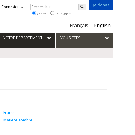
Je donne
Rechercher
Connexion
Rechercher
Ce site
Tout UdeM
Choix
Français
English
de
la
NOTRE DÉPARTEMENT
VOUS ÊTES...
langue
France
Matière sombre