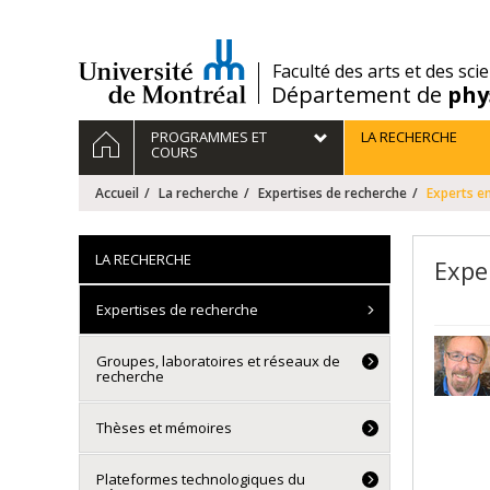
Passer
au
contenu
/
Faculté des arts et des sci
Département de
phy
Navigation
ACCUEIL
PROGRAMMES ET
LA RECHERCHE
principale
COURS
Accueil
La recherche
Expertises de recherche
Experts e
LA RECHERCHE
Expe
Expertises de recherche
Groupes, laboratoires et réseaux de
recherche
Thèses et mémoires
Plateformes technologiques du