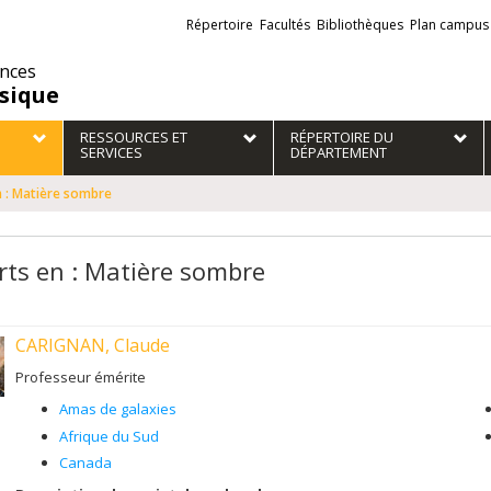
Liens
Répertoire
Facultés
Bibliothèques
Plan campus
externes
ences
sique
RESSOURCES ET
RÉPERTOIRE DU
SERVICES
DÉPARTEMENT
n : Matière sombre
rts en : Matière sombre
CARIGNAN, Claude
Professeur émérite
Amas de galaxies
Afrique du Sud
Canada