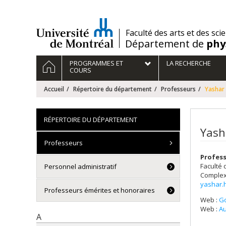
Passer
au
contenu
/
Faculté des arts et des sci
Département de
phy
Navigation
ACCUEIL
PROGRAMMES ET
LA RECHERCHE
principale
COURS
Accueil
Répertoire du département
Professeurs
Yashar
RÉPERTOIRE DU DÉPARTEMENT
Yash
Professeurs
Profes
Faculté 
Personnel administratif
Complex
yashar.
Professeurs émérites et honoraires
Web :
Go
Web :
Au
A