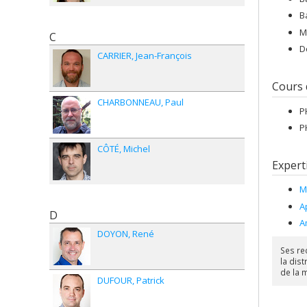
B
M
C
D
CARRIER
Jean-François
Cours
CHARBONNEAU
Paul
P
P
CÔTÉ
Michel
Expert
M
A
D
A
DOYON
René
Ses rec
la dis
de la 
DUFOUR
Patrick