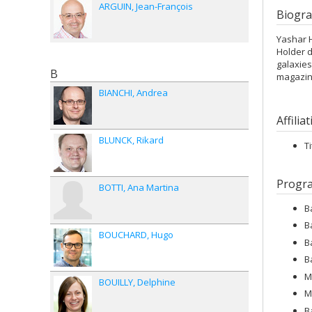
ARGUIN
Jean-François
Biogra
Yashar H
Holder d
galaxies
B
magazin
BIANCHI
Andrea
Affilia
BLUNCK
Rikard
T
Progr
BOTTI
Ana Martina
B
B
BOUCHARD
Hugo
B
B
M
BOUILLY
Delphine
M
B