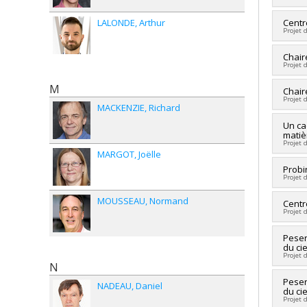
LALONDE
Arthur
Cherc
Centr
Projet 
Sourc
Progr
Cherc
Chair
Projet 
Co-ch
Heza
M
Cherc
Chair
Web
Projet 
Sourc
Hagg
MACKENZIE
Richard
Progr
Hsin 
Cherc
Un ca
Sourc
matièr
Sourc
Progr
Projet 
Progr
MARGOT
Joëlle
Cherc
Probi
Projet 
Co-ch
Sourc
MOUSSEAU
Normand
Cherc
Centr
Progr
Projet 
Sourc
Progr
Cherc
Peser
du cie
Co-ch
Projet 
Larro
N
Victo
Cherc
Peser
NADEAU
Daniel
Carme
du cie
Co-ch
Liu
,
H
Projet 
Sourc