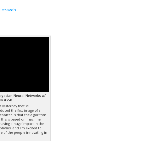
 Hezaveh
ayesian Neural Networks w/
lk #250
 yesterday that MIT
uced the first image of a
reported is that the algorithm
 this is based on machine
 having a huge impact in the
physics, and I’m excited to
me of the people innovating in