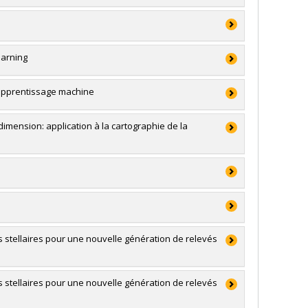
 et génie du Canada (CRSNG)
ouverte individuelle ou de groupe
earning
ek-Larrondo
,
Patrick Dufour
,
Jonathan Gagné
,
Yashar
Victoria Kaspi
,
Andrew Cumming
,
Matthew Dobbs
,
tracy
apprentissage machine
ugo Martel
,
Simon Thibault
,
Nicolas Cowan
,
Daryl
’intention des établissements
C. Liu
,
Mohsen Ravanbakhsh
,
Nagissa Mahmoudi
,
NG
,
Natalya Gomez
,
Marie-Lou Gendron-Marsolais
imension: application à la cartographie de la
hnologies (FQRNT)
atégiques
hnologies (FQRNT)
volet Recherche)
 et génie du Canada (CRSNG)
ouverte individuelle ou de groupe
ons stellaires pour une nouvelle génération de relevés
on
,
Nicole St-Louis
,
Paul Charbonneau
,
Julie Hlavacek-
Laurence Perreault-Levasseur
,
Kenneth J Ragan
,
elson
,
Martin Aube
,
Laurent Drissen
,
Gilles Joncas
,
ons stellaires pour une nouvelle génération de relevés
Jason Rowe
,
Alexandre St-Laurent Lemerle
,
Adrian C.
son
hnologies (FQRNT)