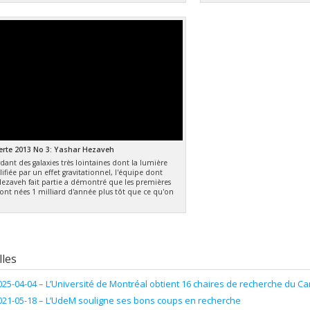
rte 2013 No 3: Yashar Hezaveh
dant des galaxies très lointaines dont la lumière
ifiée par un effet gravitationnel, l'équipe dont
Hezaveh fait partie a démontré que les premières
sont nées 1 milliard d'année plus tôt que ce qu'on
les
025-04-04 –
L’Université de Montréal obtient 16 chaires de recherche du C
021-05-18 –
L’UdeM souligne ses bons coups en recherche