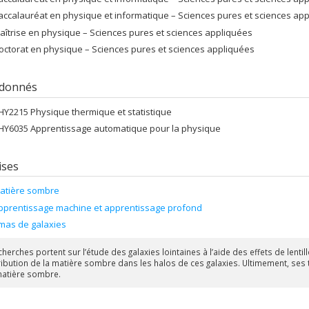
accalauréat en physique et informatique – Sciences pures et sciences ap
aîtrise en physique – Sciences pures et sciences appliquées
octorat en physique – Sciences pures et sciences appliquées
 donnés
HY2215 Physique thermique et statistique
HY6035 Apprentissage automatique pour la physique
ises
atière sombre
pprentissage machine et apprentissage profond
mas de galaxies
herches portent sur l’étude des galaxies lointaines à l’aide des effets de lentil
tribution de la matière sombre dans les halos de ces galaxies. Ultimement, se
matière sombre.