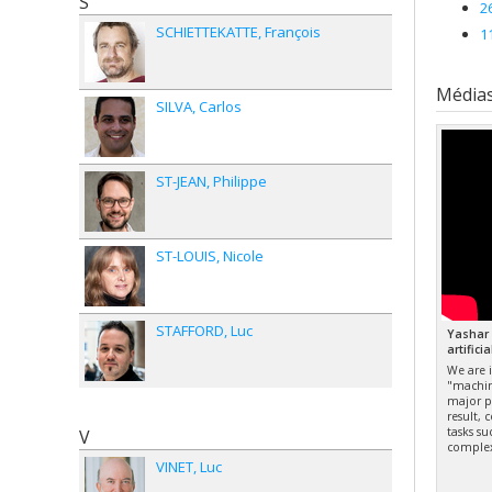
S
2
SCHIETTEKATTE
François
1
Média
SILVA
Carlos
ST-JEAN
Philippe
ST-LOUIS
Nicole
STAFFORD
Luc
Yashar 
artifici
We are 
"machin
major p
result,
tasks su
V
complex
VINET
Luc