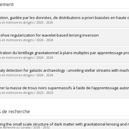
rement
ction, guidée par les données, de distributions a priori biaisées en haute
 et mémoires dirigés / 2025 - 2025
mé(e) :
Barco, Gabriel Missael
shoe regularization for wavelet-based lensing inversion
 :
Maîtrise
 et mémoires dirigés / 2024 - 2024
ôme obtenu :
M. Sc.
vers le document dans Papyrus
mé(e) :
Nafisi, Hasti
ération du lentillage gravitationnel à plans multiples par apprentissage p
 :
Maîtrise
 et mémoires dirigés / 2024 - 2024
ôme obtenu :
M. Sc.
vers le document dans Papyrus
mé(e) :
Wilson, Charles
ly detection for galactic archaeology : unveiling stellar streams with mach
 :
Maîtrise
 et mémoires dirigés / 2024 - 2024
ôme obtenu :
M. Sc.
vers le document dans Papyrus
mé(e) :
Bielecki, Claudia
er la masse de trous noirs supermassifs à l’aide de l’apprentissage aut
 :
Maîtrise
 et mémoires dirigés / 2023 - 2023
ôme obtenu :
M. Sc.
vers le document dans Papyrus
mé(e) :
Chemaly, David
 :
Maîtrise
s de recherche
ôme obtenu :
M. Sc.
vers le document dans Papyrus
ng the small scale structure of dark matter with gravitational lensing and
de recherche au Canada / 2026 - 2032