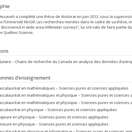
phie
ezaveh a complété une thèse de doctorat en juin 2013, sous la supervisi
e l’Université McGill. Les recherches menées dans le cadre de sa thèse, int
 discovered in wide area millimeter surveys”, lui ont valu de faire partie
e Québec-Science.
tions
itulaire –
Chaire de recherche du Canada en analyse des données d’astrop
ammes d’enseignement
accalauréat en mathématiques – Sciences pures et sciences appliquées
accalauréat en mathématiques et physique – Sciences pures et sciences 
accalauréat en mathématiques et physique – Sciences pures et sciences 
accalauréat en physique – Sciences pures et sciences appliquées
ajeure en physique – Sciences pures et sciences appliquées
ineure en physique – Sciences pures et sciences appliquées
accalauréat en physique et informatique – Sciences pures et sciences ap