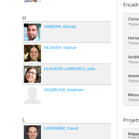
Encad
H
Corre
Thèses
HAMDAN
Ahmad
Diplô
Horse
Cycle
Thèses
HEZAVEH
Yashar
Dipl
Lien 
Diplô
Accél
Cycle
Thèses
Dipl
HLAVACEK-LARRONDO
Julie
Lien 
Diplô
Anoma
Cycle
Thèses
Dipl
HOLBROOK
Madisen
Lien 
Diplô
Mesur
Cycle
Thèses
Dipl
Lien 
Diplô
Cycle
L
Projet
Dipl
LAFRENIÈRE
David
Lien 
Mappi
Projet 