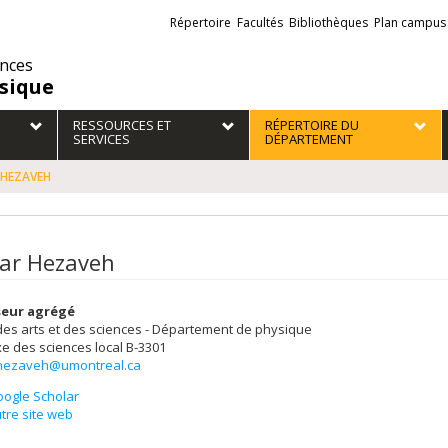
Liens
Répertoire
Facultés
Bibliothèques
Plan campus
externes
ences
sique
RESSOURCES ET
RÉPERTOIRE DU
SERVICES
DÉPARTEMENT
 HEZAVEH
ar Hezaveh
seur agrégé
des arts et des sciences - Département de physique
e des sciences
local B-3301
hezaveh@umontreal.ca
ogle Scholar
tre site web