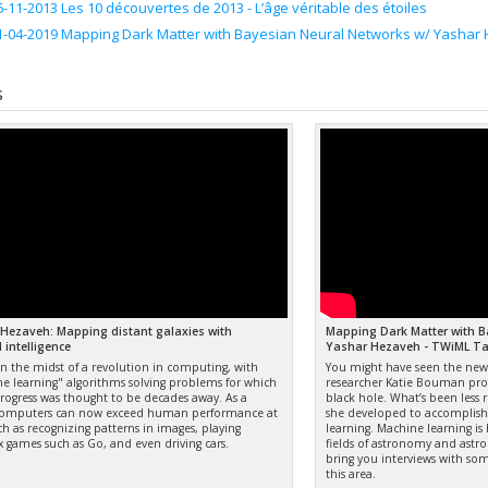
6-11-2013 Les 10 découvertes de 2013 - L’âge véritable des étoiles
1-04-2019 Mapping Dark Matter with Bayesian Neural Networks w/ Yashar
s
Hezaveh: Mapping distant galaxies with
Mapping Dark Matter with B
al intelligence
Yashar Hezaveh - TWiML Ta
in the midst of a revolution in computing, with
You might have seen the news
e learning" algorithms solving problems for which
researcher Katie Bouman prod
rogress was thought to be decades away. As a
black hole. What’s been less 
 computers can now exceed human performance at
she developed to accomplish
ch as recognizing patterns in images, playing
learning. Machine learning is
 games such as Go, and even driving cars.
fields of astronomy and astro
bring you interviews with so
this area.