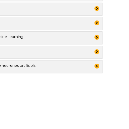
hnologies (FQRNT)
la relève (partenariat avec CRSNG)
atégiques
 et génie du Canada (CRSNG)
la relève (partenariat avec FRQNT)
hsh
hine Learning
 et génie du Canada (CRSNG)
’intention des établissements
 neurones artificiels
hnologies (FQRNT)
sorale