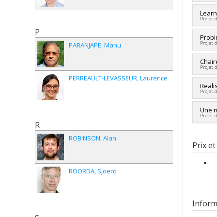
Sourc
Progr
Progr
Sourc
Learn
Projet 
Progr
P
Cherc
Probi
Projet 
PARANJAPE
Manu
Co-ch
Sourc
Cherc
Chair
Progr
Projet 
Sourc
PERREAULT-LEVASSEUR
Laurence
Progr
Sourc
Reali
Projet 
Progr
Sourc
Une n
Projet 
Progr
R
Cherc
ROBINSON
Alan
Sourc
Prix et
Progr
ROORDA
Sjoerd
Inform