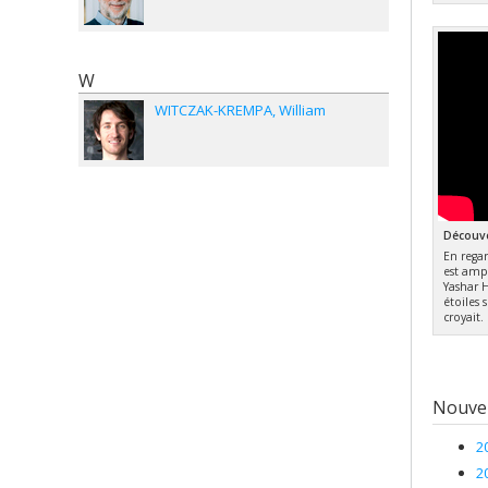
W
WITCZAK-KREMPA
William
Découve
En regar
est ampl
Yashar 
étoiles 
croyait.
Nouvel
2
2