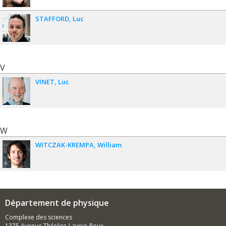
STAFFORD
Luc
V
VINET
Luc
W
WITCZAK-KREMPA
William
Département de physique
Complexe des sciences
1375 Avenue Thérèse-Lavoie-Roux