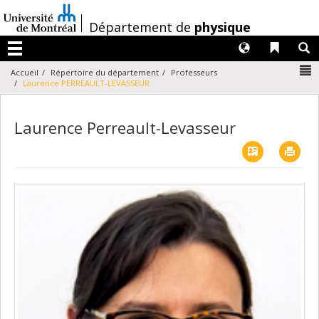
Passer
au
/
Département de
physique
contenu
Langues
Liens 
R
Menu
N
Accueil
Répertoire du département
Professeurs
Laurence PERREAULT-LEVASSEUR
Laurence Perreault-Levasseur
Vcard
Imp