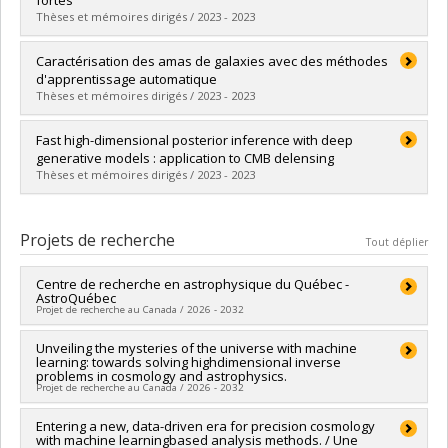
fortes
Lien vers le document dans Papyrus
Thèses et mémoires dirigés / 2023 - 2023
Diplômé(e) :
Campeau-Poirier, Ève
Caractérisation des amas de galaxies avec des méthodes
Cycle :
Maîtrise
d'apprentissage automatique
Diplôme obtenu :
M. Sc.
Thèses et mémoires dirigés / 2023 - 2023
Lien vers le document dans Papyrus
Diplômé(e) :
Sadikov, Maria
Fast high-dimensional posterior inference with deep
Cycle :
Maîtrise
generative models : application to CMB delensing
Diplôme obtenu :
M. Sc.
Thèses et mémoires dirigés / 2023 - 2023
Lien vers le document dans Papyrus
Diplômé(e) :
Sotoudeh, Mohammad-Hadi
Cycle :
Maîtrise
Projets de recherche
Tout déplier
Diplôme obtenu :
M. Sc.
Lien vers le document dans Papyrus
Centre de recherche en astrophysique du Québec -
AstroQuébec
Projet de recherche au Canada / 2026 - 2032
Chercheur principal :
Unveiling the mysteries of the universe with machine
David Lafrenière
learning: towards solving highdimensional inverse
Co-chercheurs :
René Doyon
,
Nicole St-Louis
,
Paul
problems in cosmology and astrophysics.
Charbonneau
,
Julie Hlavacek-Larrondo
,
Patrick Dufour
,
Projet de recherche au Canada / 2026 - 2032
Jonathan Gagné
,
Yashar Hezaveh
,
Laurence Perreault-
Levasseur
,
Pierre-Luc Bacon
,
Kenneth J Ragan
,
Victoria Kaspi
Chercheur principal :
Entering a new, data-driven era for precision cosmology
Laurence Perreault-Levasseur
,
Andrew Cumming
,
Matthew Dobbs
,
tracy Webb
,
Lorne
with machine learningbased analysis methods. / Une
Sources de financement :
CRSNG/Conseil de recherches en