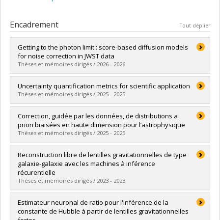
Encadrement
Tout déplier
Getting to the photon limit : score-based diffusion models
for noise correction in JWST data
Thèses et mémoires dirigés / 2026 - 2026
Diplômé(e) :
Salhi, Salma
Uncertainty quantification metrics for scientific application
Cycle :
Maîtrise
Thèses et mémoires dirigés / 2025 - 2025
Diplôme obtenu :
M. Sc.
Lien vers le document dans Papyrus
Diplômé(e) :
Sharief, Sammy
Correction, guidée par les données, de distributions a
Cycle :
Maîtrise
priori biaisées en haute dimension pour l’astrophysique
Diplôme obtenu :
M. Sc.
Thèses et mémoires dirigés / 2025 - 2025
Lien vers le document dans Papyrus
Diplômé(e) :
Barco, Gabriel Missael
Reconstruction libre de lentilles gravitationnelles de type
Cycle :
Maîtrise
galaxie-galaxie avec les machines à inférence
Diplôme obtenu :
M. Sc.
récurentielle
Lien vers le document dans Papyrus
Thèses et mémoires dirigés / 2023 - 2023
Diplômé(e) :
Adam, Alexandre
Estimateur neuronal de ratio pour l'inférence de la
Cycle :
Maîtrise
constante de Hubble à partir de lentilles gravitationnelles
Diplôme obtenu :
M. Sc.