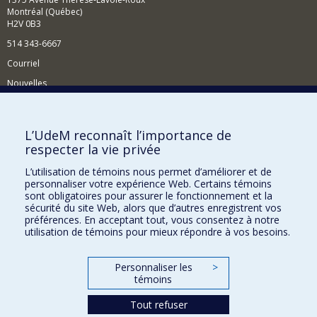
Montréal (Québec)
H2V 0B3
514 343-6667
Courriel
Nouvelles
Activités
Comment soutenir le Département?
L’UdeM reconnaît l’importance de
respecter la vie privée
BESOIN D'AIDE?
L’utilisation de témoins nous permet d’améliorer et de
Plan du site
personnaliser votre expérience Web. Certains témoins
Signaler une erreur
sont obligatoires pour assurer le fonctionnement et la
sécurité du site Web, alors que d’autres enregistrent vos
Accessibilité
préférences. En acceptant tout, vous consentez à notre
utilisation de témoins pour mieux répondre à vos besoins.
FACULTÉ DES ARTS ET DES SCIENCES
Nos départements et écoles
Personnaliser les
>
témoins
Nos centres d'études
Tout refuser
Nos programmes et cours