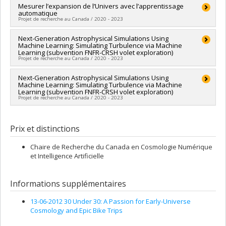
Programmes de subvention :
PVXXXXXX-(NC) Établissement
Chercheur principal :
Mesurer l’expansion de l’Univers avec l’apprentissage
Laurence Perreault-Levasseur
de la relève professorale
automatique
Sources de financement :
SPIIE/Secrétariat des programmes
Projet de recherche au Canada / 2020 - 2023
interorganismes à l’intention des établissements
Programmes de subvention :
PVXXXXXX-Fonds d'excellence
Chercheur principal :
Next-Generation Astrophysical Simulations Using
Laurence Perreault-Levasseur
en recherche Apogée Canada/Bourse
Machine Learning: Simulating Turbulence via Machine
Sources de financement :
SPIIE/Secrétariat des programmes
Learning (subvention FNFR-CRSH volet exploration)
interorganismes à l’intention des établissements
Projet de recherche au Canada / 2020 - 2023
Programmes de subvention :
PVXXXXXX-Fonds d'excellence
en recherche Apogée Canada/Bourse
Co-chercheurs :
Next-Generation Astrophysical Simulations Using
Marie-Josée Hébert
,
Laurence Perreault-
Machine Learning: Simulating Turbulence via Machine
Levasseur
Learning (subvention FNFR-CRSH volet exploration)
Sources de financement :
CRSH/Conseil de recherches en
Projet de recherche au Canada / 2020 - 2023
sciences humaines du Canada
Programmes de subvention :
PVXXXXXX-Fonds Nouvelles
Chercheur principal :
Adrian C. Liu
frontières en recherche - Exploration
Co-chercheurs :
Laurence Perreault-Levasseur
Prix et distinctions
Sources de financement :
CRSH/Conseil de recherches en
sciences humaines du Canada
Chaire de Recherche du Canada en Cosmologie Numérique
Programmes de subvention :
PVXXXXXX-Fonds Nouvelles
et Intelligence Artificielle
frontières en recherche - Exploration
Informations supplémentaires
13-06-2012 30 Under 30: A Passion for Early-Universe
Cosmology and Epic Bike Trips