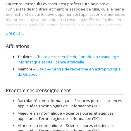
Laurence Perreault-Levasseur est professeure adjointe à
l'Université de Montréal et membre associée de Mila, où elle mène
des recherches sur le développement et l'application de méthodes
d'apprentissage automatique à la cosmologie. Elle est également
chercheuse invitée à l'Institut Flatiron à New York et au Perimeter
Institute à Waterloo. Avant cela, elle a été boursière Flatiron pour
Lire plus…
ses études postdoctorales au Center for Computational
Astrophysics de l'Institut Flatiron et boursière postdoctorale KIPAC
Affiliations
à l'Université Stanford. Laurence a obtenu son doctorat à
l'Université de Cambridge en 2015, où elle a mené des travaux
portant sur des applications de la théorie effective des champs
Titulaire –
Chaire de recherche du Canada en cosmologie
ouverte au formalisme de l'inflation. Elle a obtenu son
informatique et intelligence artificielle
baccalauréat et sa maîtrise à l'Université McGill.
Membre –
CRAQ — Centre de recherche en astrophysique
du Québec
Programmes d’enseignement
Baccalauréat en informatique – Sciences pures et sciences
appliquées Technologies de l'information (TIC)
Majeure en informatique – Sciences pures et sciences
appliquées Technologies de l'information (TIC)
Mineure en informatique – Sciences pures et sciences
appliquées Technologies de l'information (TIC)