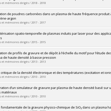
 :
Doctorat
 et mémoires dirigés / 2018 - 2018
ôme obtenu :
Ph. D.
vers le document dans Papyrus
mé(e) :
Quirouette, Christian
tion de poudres carbonées dans un plasma de haute fréquence produit 
 :
Maîtrise
lène-argon
ôme obtenu :
M. Sc.
 et mémoires dirigés / 2017 - 2017
vers le document dans Papyrus
mé(e) :
Al Makdessi, Georges
térisation spatio-temporelle de plasmas induits par laser pour des applic
 :
Doctorat
es
ôme obtenu :
Ph. D.
 et mémoires dirigés / 2015 - 2015
vers le document dans Papyrus
mé(e) :
Dawood, Mahmoud
ation de profils de gravure et de dépôt à l’échelle du motif pour l’étude d
 :
Doctorat
a de haute densité à basse pression
ôme obtenu :
Ph. D.
 et mémoires dirigés / 2013 - 2013
vers le document dans Papyrus
mé(e) :
Laberge, Michael
 critique de la densité électronique et des températures (excitation et ion
 :
Maîtrise
 et mémoires dirigés / 2010 - 2010
ôme obtenu :
M. Sc.
vers le document dans Papyrus
mé(e) :
Giroux, Karl
ration d’un simulateur de gravure par plasma de haute densité basé sur un
 :
Maîtrise
s matériaux
ôme obtenu :
M. Sc.
 et mémoires dirigés / 2010 - 2010
vers le document dans Papyrus
mé(e) :
Saussac, Jérôme
 fondamentale de la gravure physico-chimique de SiO₂ dans un plasma h