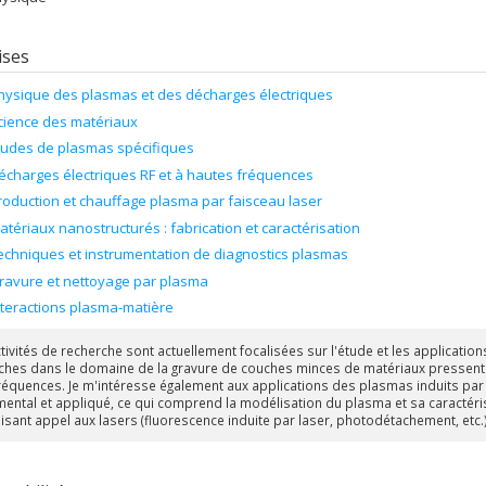
ises
hysique des plasmas et des décharges électriques
cience des matériaux
tudes de plasmas spécifiques
écharges électriques RF et à hautes fréquences
roduction et chauffage plasma par faisceau laser
atériaux nanostructurés : fabrication et caractérisation
echniques et instrumentation de diagnostics plasmas
ravure et nettoyage par plasma
nteractions plasma-matière
tivités de recherche sont actuellement focalisées sur l'étude et les applicatio
ches dans le domaine de la gravure de couches minces de matériaux pressenti
réquences. Je m'intéresse également aux applications des plasmas induits par l
ental et appliqué, ce qui comprend la modélisation du plasma et sa caractéris
aisant appel aux lasers (fluorescence induite par laser, photodétachement, etc.)