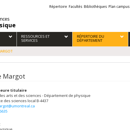
Liens
Répertoire
Facultés
Bibliothèques
Plan campus
externes
ences
sique
RESSOURCES ET
RÉPERTOIRE DU
SERVICES
DÉPARTEMENT
 MARGOT
le Margot
eure titulaire
des arts et des sciences - Département de physique
e des sciences
local B-4437
margot@umontreal.ca
-6635
t
hysique