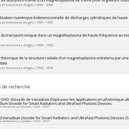
e de la physico-chimie d'un magnétoplasma de chlore pour la gravure sous
 :
Maîtrise
 et mémoires dirigés / 2000 - 2000
ôme obtenu :
M. Sc.
vers le document dans Papyrus
mé(e) :
Pauna, Olivier
isation numérique bidimensionnelle de décharges cylindriques de haut
 :
Doctorat
 et mémoires dirigés / 1997 - 1997
ôme obtenu :
Ph. D.
vers le document dans Papyrus
mé(e) :
Papillon, Benoît
 du transport ionique dans un magnétoplasma de haute fréquence au mo
 :
Maîtrise
ôme obtenu :
M. Sc.
 et mémoires dirigés / 1996 - 1996
vers le document dans Papyrus
mé(e) :
Dallaire, Annie
 théorique de la structure radiale d'un magnétoplasma entretenu par un
 :
Maîtrise
tale
ôme obtenu :
M. Sc.
 et mémoires dirigés / 1994 - 1994
vers le document dans Papyrus
mé(e) :
Fortin, Martin
 :
Maîtrise
s de recherche
ôme obtenu :
M. Sc.
vers le document dans Papyrus
-DVD: Dioxyde de Vanadium Dopé pour les applications en photonique ultra
ium Dioxide for Smart Radiators and Ultrafast Photonic Devices.
de recherche au Canada / 2025 - 2027
heur principal :
 Vanadium Dioxide for Smart Radiators and Ultrafast Photonic Devices (
Mohammed Chaker
de recherche au Canada / 2024 - 2027
ercheurs :
Joëlle Margot
es de financement :
Prima Québec