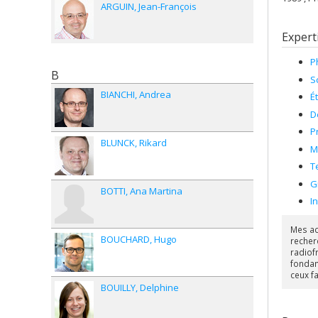
ARGUIN
Jean-François
Expert
P
B
S
BIANCHI
Andrea
É
D
P
BLUNCK
Rikard
M
T
G
BOTTI
Ana Martina
I
Mes ac
BOUCHARD
Hugo
recher
radiof
fondam
ceux f
BOUILLY
Delphine