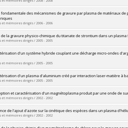
 :
Doctorat
 et mémoires dirigés / 2008 - 2008
ôme obtenu :
Ph. D.
vers le document dans Papyrus
mé(e) :
Quintal-Léonard, Antoine
 fondamentale des mécanismes de gravure par plasma de matériaux de point
 :
Maîtrise
oniques
ôme obtenu :
M. Sc.
 et mémoires dirigés / 2006 - 2006
vers le document dans Papyrus
mé(e) :
Stafford, Luc
 de la gravure physico-chimique du titanate de strontium dans un plasma 
 :
Doctorat
 et mémoires dirigés / 2005 - 2005
ôme obtenu :
Ph. D.
vers le document dans Papyrus
mé(e) :
Langlois, Olivier
térisation d'un système hybride couplant une décharge micro-ondes d'ar
 :
Maîtrise
ôme obtenu :
M. Sc.
 et mémoires dirigés / 2005 - 2005
vers le document dans Papyrus
mé(e) :
Boutin, Mathieu
térisation d'un plasma d'aluminium créé par interaction laser-matière à
 :
Maîtrise
 et mémoires dirigés / 2005 - 2005
ôme obtenu :
M. Sc.
vers le document dans Papyrus
mé(e) :
Barthélemy, Olivier
ption et caractérisation d'un magnétoplasma produit par une onde de surf
 :
Doctorat
 et mémoires dirigés / 2002 - 2002
ôme obtenu :
Ph. D.
vers le document dans Papyrus
mé(e) :
Massé, Louis Philippe
ence de l'ajout d'azote sur la cinétique des espèces dans un plasma d'hé
 :
Doctorat
 et mémoires dirigés / 2002 - 2002
ôme obtenu :
Ph. D.
vers le document dans Papyrus
mé(e) :
B. Boudam, M. Karim