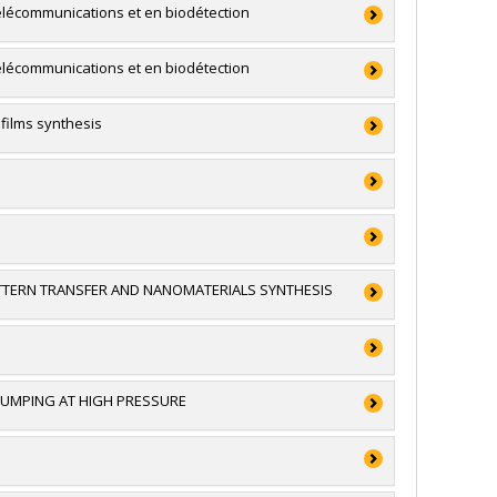
télécommunications et en biodétection
 et génie du Canada (CRSNG)
télécommunications et en biodétection
films synthesis
 et génie du Canada (CRSNG)
 et génie du Canada (CRSNG)
ouverte individuelle ou de groupe
 et génie du Canada (CRSNG)
TTERN TRANSFER AND NANOMATERIALS SYNTHESIS
égiques
 et génie du Canada (CRSNG)
 et génie du Canada (CRSNG)
ouverte individuelle ou de groupe
PUMPING AT HIGH PRESSURE
,
Roberto Morandotti
,
Jean-Luc Meunier
,
Dimitrios Berk
,
ertheimer
,
Ali Dolatabadi
,
François Gitzhofer
,
Jan
erico Rosei
,
François Vidal
,
Tsuneyuki Ozaki
,
Dongling
ampagne
,
Luca Razzari
,
Shuhui Sun
,
François Légaré
,
 et génie du Canada (CRSNG) , CRSNG/Conseil de