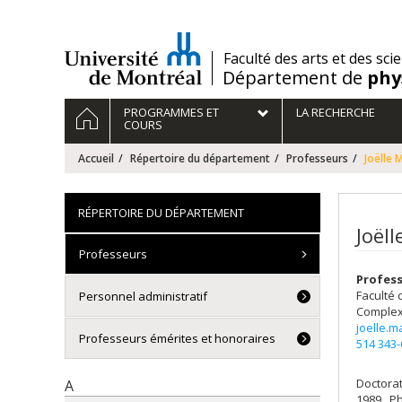
Passer
au
contenu
/
Faculté des arts et des sci
Département de
phy
Navigation
ACCUEIL
PROGRAMMES ET
LA RECHERCHE
principale
COURS
Accueil
Répertoire du département
Professeurs
Joëlle
RÉPERTOIRE DU DÉPARTEMENT
Joël
Professeurs
Profess
Faculté 
Personnel administratif
Complex
joelle.
Professeurs émérites et honoraires
514 343
Doctora
A
1989 , P