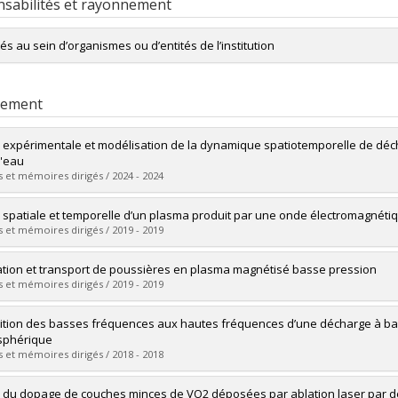
sabilités et rayonnement
tés au sein d’organismes ou d’entités de l’institution
Membre du
Groupe de physique des plasmas
du département de physi
rement
 expérimentale et modélisation de la dynamique spatiotemporelle de dé
l'eau
 et mémoires dirigés / 2024 - 2024
mé(e) :
Herrmann, Antoine
 spatiale et temporelle d’un plasma produit par une onde électromagnétiq
 :
Doctorat
 et mémoires dirigés / 2019 - 2019
ôme obtenu :
Ph. D.
vers le document dans Papyrus
mé(e) :
Valade, Fabrice
tion et transport de poussières en plasma magnétisé basse pression
 :
Maîtrise
 et mémoires dirigés / 2019 - 2019
ôme obtenu :
M. Sc.
vers le document dans Papyrus
mé(e) :
Rojo, Mathias
ition des basses fréquences aux hautes fréquences d’une décharge à barr
 :
Doctorat
sphérique
ôme obtenu :
Ph. D.
 et mémoires dirigés / 2018 - 2018
vers le document dans Papyrus
mé(e) :
Boisvert, Jean-Sébastien
 du dopage de couches minces de VO2 déposées par ablation laser par des