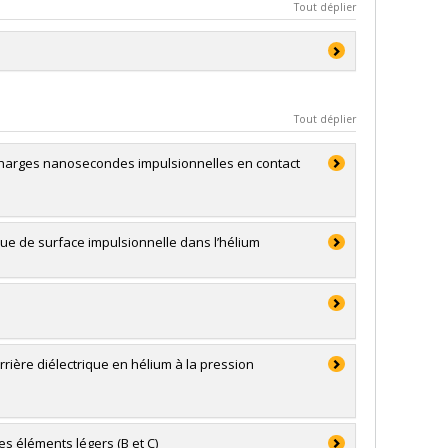
Tout déplier
que
Tout déplier
charges nanosecondes impulsionnelles en contact
ue de surface impulsionnelle dans l’hélium
ière diélectrique en hélium à la pression
 éléments légers (B et C)