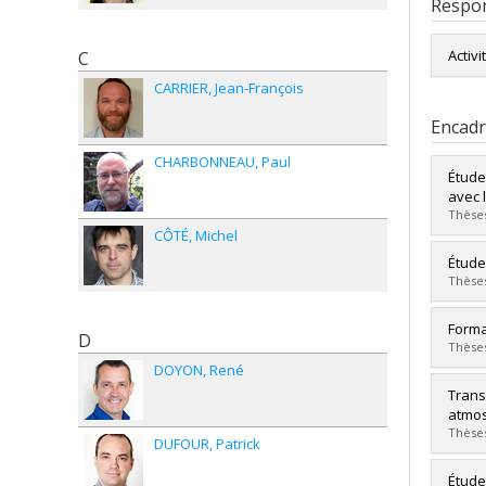
Respon
Activi
C
CARRIER
Jean-François
Encad
CHARBONNEAU
Paul
Étude
avec 
Thèses
CÔTÉ
Michel
Diplô
Étude
Cycle
Thèses
Dipl
Lien 
Diplô
Forma
D
Cycle
Thèses
Dipl
DOYON
René
Lien 
Diplô
Trans
Cycle
atmo
Dipl
Thèses
DUFOUR
Patrick
Lien 
Diplô
Étude