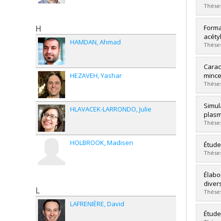
Cycle
Thèses
Dipl
Lien 
Diplô
H
Forma
Cycle
acéty
HAMDAN
Ahmad
Dipl
Thèses
Lien 
Diplô
Carac
Cycle
HEZAVEH
Yashar
minc
Dipl
Thèses
Lien 
Diplô
Simul
HLAVACEK-LARRONDO
Julie
Cycle
plasm
Dipl
Thèses
Lien 
HOLBROOK
Madisen
Diplô
Étude
Cycle
Thèses
Dipl
Lien 
Diplô
Élabo
Cycle
diver
L
Dipl
Thèses
Lien 
LAFRENIÈRE
David
Diplô
Étude