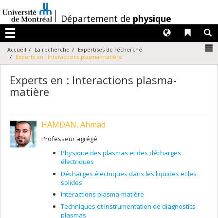
Passer
au
/
Département de
physique
contenu
Langues
Liens 
R
Menu
N
Accueil
La recherche
Expertises de recherche
Experts en : Interactions plasma-matière
Experts en : Interactions plasma-
matière
HAMDAN, Ahmad
Professeur agrégé
Physique des plasmas et des décharges
électriques
Décharges électriques dans les liquides et les
solides
Interactions plasma-matière
Techniques et instrumentation de diagnostics
plasmas