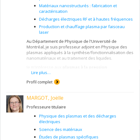
Matériaux nanostructurés : fabrication et
caractérisation
Décharges électriques RF et à hautes fréquences
Production et chauffage plasma par faisceau
laser
Au Département de Physique de l'Université de
Montréal, je suis professeur adjoint en Physique des
plasmas appliqués à la synthèse/fonctionnalisation des
nanomatériaux et au traitement des liquides.
Je m'intéresse aux
plasmas à la pression
Lire plus…
atmosphérique
et
aux interactions plasmas-
matière,
en particulier celle qui est en phase
Profil complet
liquide
.
Dans ce contexte, mes activités de recherche
sont subdivisées en trois axes :
MARGOT, Joëlle
plasma en contact avec un liquide
,
plasma dans un liquide
et
Professeure titulaire
plasma dans un milieu diphasique
(par
Physique des plasmas et des décharges
exemple mélange de deux liquides immiscibles
électriques
ou mélange air-liquide, c.à.d. bulles).
Science des matériaux
En plus de la
compréhension fondamentale
de la
Études de plasmas spécifiques