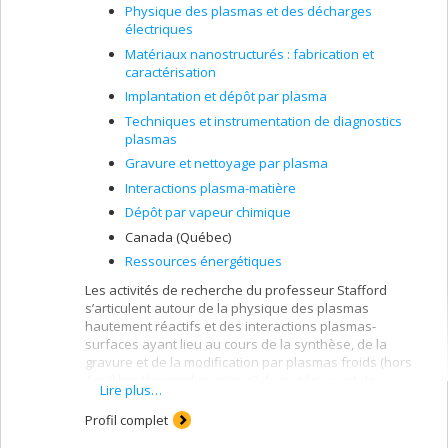
Physique des plasmas et des décharges
électriques
Matériaux nanostructurés : fabrication et
caractérisation
Implantation et dépôt par plasma
Techniques et instrumentation de diagnostics
plasmas
Gravure et nettoyage par plasma
Interactions plasma-matière
Dépôt par vapeur chimique
Canada (Québec)
Ressources énergétiques
Les activités de recherche du professeur Stafford
s’articulent autour de la physique des plasmas
hautement réactifs et des interactions plasmas-
surfaces ayant lieu au cours de la synthèse, de la
gravure et de la modification par plasmas froids (hors
équilibre thermodynamique) de matériaux et de
Lire plus…
nanomatériaux. Plus spécifiquement, la recherche
s’oriente selon trois volets : i) Mise au point et
Profil complet
diagnostics de sources avancées de plasmas froids