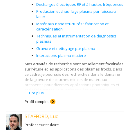
science de cette nouvelle famille des plasmas, je
Décharges électriques RF et à hautes fréquences
développe des
applications originales,
innovantes et prometteuses
. Bien que le champ
Production et chauffage plasma par faisceau
d’application soit extrêmement large, je m’intéresse à
laser
court terme à appliquer les plasmas en phase liquide
Matériaux nanostructurés : fabrication et
dans la
stérilisation des eaux
,
la synthèse des
caractérisation
nanomatériaux
et
la production des carburants
Techniques et instrumentation de diagnostics
propres.
plasmas
Bien que le champ de recherche ''
plasma-liquide ''
est
Gravure et nettoyage par plasma
relativement nouveau, les premiers résultats ont
montré qu'il y a une
Interactions plasma-matière
très belle physique
à explorer
et
un potentiel énorme pour résoudre des
Mes activités de recherche sont actuellement focalisées
problématiques sérieuses au niveau mondial
.
sur l'étude et les applications des plasmas froids. Dans
ce cadre, je poursuis des recherches dans le domaine
de la gravure de couches minces de matériaux
pressentis pour diverses applications photoniques et
radiofréquences. Je m'intéresse également aux
Lire plus…
applications des plasmas induits par laser . Ces études
revêtent à la fois un caractère fondamental et appliqué,
Profil complet
ce qui comprend la modélisation du plasma et sa
caractérisation par le biais de divers moyens de
STAFFORD, Luc
diagnostic dont ceux faisant appel aux lasers
(fluorescence induite par laser, photodétachement, etc.).
Professeur titulaire