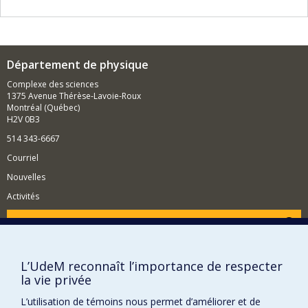
hautement réactifs à basse pression et à la pression
atmosphérique, (ii) Développement de nouveaux
procédés basés sur de tels plasmas froids et (iii)
Intégration de ces procédés basés sur les plasmas
froids dans des secteurs stratégiques pour le
Département de physique
développement économique du Québec et du Canada,
en particulier dans le domaine de la fabrication et de la
Complexe des sciences
production industrielle, de la valorisation des
1375 Avenue Thérèse-Lavoie-Roux
ressources naturelles, de l'énergie et du
Montréal (Québec)
développement durable.
H2V 0B3
514 343-6667
Courriel
Nouvelles
Activités
Comment soutenir le Département?
BESOIN D'AIDE?
L’UdeM reconnaît l’importance de respecter
Plan du site
la vie privée
Signaler une erreur
L’utilisation de témoins nous permet d’améliorer et de
Accessibilité