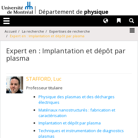
Passer
au
/
Département de
physique
contenu
Langues
Liens 
R
Menu
N
Accueil
La recherche
Expertises de recherche
Expert en : Implantation et dépôt par plasma
Expert en : Implantation et dépôt par
plasma
STAFFORD, Luc
Professeur titulaire
Physique des plasmas et des décharges
électriques
Matériaux nanostructurés : fabrication et
caractérisation
Implantation et dépôt par plasma
Techniques et instrumentation de diagnostics
plasmas