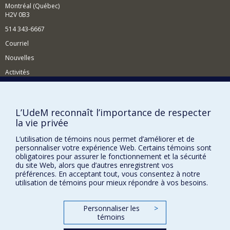
ressources naturelles, de l'énergie et du
Montréal (Québec)
développement durable.
H2V 0B3
514 343-6667
Courriel
Nouvelles
Activités
Comment soutenir le Département?
BESOIN D'AIDE?
L’UdeM reconnaît l’importance de respecter
la vie privée
Plan du site
Signaler une erreur
L’utilisation de témoins nous permet d’améliorer et de
personnaliser votre expérience Web. Certains témoins sont
Accessibilité
obligatoires pour assurer le fonctionnement et la sécurité
du site Web, alors que d’autres enregistrent vos
FACULTÉ DES ARTS ET DES SCIENCES
préférences. En acceptant tout, vous consentez à notre
utilisation de témoins pour mieux répondre à vos besoins.
Nos départements et écoles
Nos centres d'études
Personnaliser les
>
témoins
Nos programmes et cours