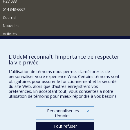
H2V 0B3
514 343-6667
Courriel
Nouvelles
Activités
Comment soutenir le Département?
BESOIN D'AIDE?
L’UdeM reconnaît l’importance de respecter
la vie privée
Plan du site
Signaler une erreur
L’utilisation de témoins nous permet d’améliorer et de
personnaliser votre expérience Web. Certains témoins sont
Accessibilité
obligatoires pour assurer le fonctionnement et la sécurité
du site Web, alors que d’autres enregistrent vos
FACULTÉ DES ARTS ET DES SCIENCES
préférences. En acceptant tout, vous consentez à notre
utilisation de témoins pour mieux répondre à vos besoins.
Nos départements et écoles
Nos centres d'études
Personnaliser les
>
témoins
Nos programmes et cours
Tout refuser