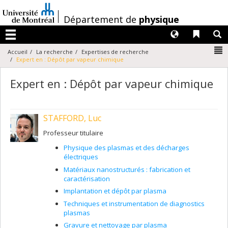
Passer
au
/
Département de
physique
contenu
Langues
Liens 
R
Menu
N
Accueil
La recherche
Expertises de recherche
Expert en : Dépôt par vapeur chimique
Expert en : Dépôt par vapeur chimique
STAFFORD, Luc
Professeur titulaire
Physique des plasmas et des décharges
électriques
Matériaux nanostructurés : fabrication et
caractérisation
Implantation et dépôt par plasma
Techniques et instrumentation de diagnostics
plasmas
Gravure et nettoyage par plasma