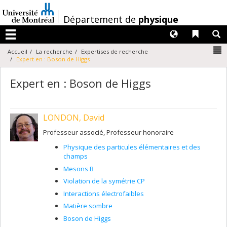
Passer
au
/
Département de
physique
contenu
Langues
Liens 
R
Menu
N
Accueil
La recherche
Expertises de recherche
Expert en : Boson de Higgs
Expert en : Boson de Higgs
LONDON, David
Professeur associé, Professeur honoraire
Physique des particules élémentaires et des
champs
Mesons B
Violation de la symétrie CP
Interactions électrofaibles
Matière sombre
Boson de Higgs