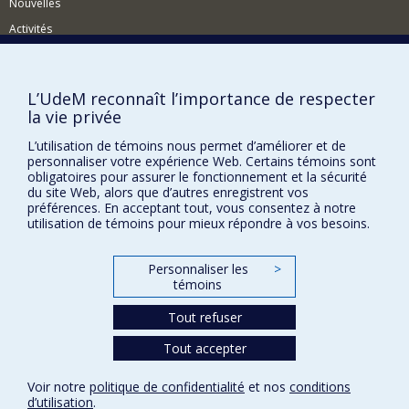
Nouvelles
Activités
Comment soutenir le Département?
BESOIN D'AIDE?
L’UdeM reconnaît l’importance de respecter
la vie privée
Plan du site
L’utilisation de témoins nous permet d’améliorer et de
Signaler une erreur
personnaliser votre expérience Web. Certains témoins sont
Accessibilité
obligatoires pour assurer le fonctionnement et la sécurité
du site Web, alors que d’autres enregistrent vos
FACULTÉ DES ARTS ET DES SCIENCES
préférences. En acceptant tout, vous consentez à notre
utilisation de témoins pour mieux répondre à vos besoins.
Nos départements et écoles
Nos centres d'études
Personnaliser les
>
témoins
Nos programmes et cours
Tout refuser
Tout accepter
Confidentialité
Conditions d’utilisation
Voir notre
politique de confidentialité
et nos
conditions
Paramètres des témoins
d’utilisation
.
Université de