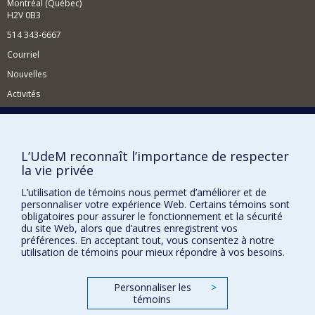
Montréal (Québec)
H2V 0B3
514 343-6667
Courriel
Nouvelles
Activités
Comment soutenir le Département?
BESOIN D'AIDE?
L’UdeM reconnaît l’importance de respecter
Plan du site
la vie privée
Signaler une erreur
L’utilisation de témoins nous permet d’améliorer et de
Accessibilité
personnaliser votre expérience Web. Certains témoins sont
obligatoires pour assurer le fonctionnement et la sécurité
du site Web, alors que d’autres enregistrent vos
FACULTÉ DES ARTS ET DES SCIENCES
préférences. En acceptant tout, vous consentez à notre
utilisation de témoins pour mieux répondre à vos besoins.
Nos départements et écoles
Nos centres d'études
Personnaliser les
>
Nos programmes et cours
témoins