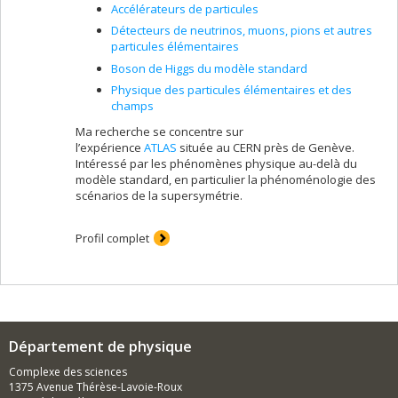
la physique des particules puisqu'elle est responsable
Accélérateurs de particules
de donner une masse aux autres particules.
Détecteurs de neutrinos, muons, pions et autres
particules élémentaires
Boson de Higgs du modèle standard
Physique des particules élémentaires et des
champs
Ma recherche se concentre sur
l’expérience
ATLAS
située au CERN près de Genève.
Intéressé par les phénomènes physique au-delà du
modèle standard, en particulier la phénoménologie des
scénarios de la supersymétrie.
Profil complet
Département de physique
Complexe des sciences
1375 Avenue Thérèse-Lavoie-Roux