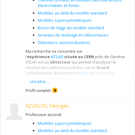
Théories unifiées et modèles des interactions
électrofaibles et fortes
Modèles au-delà du modèle standard
Modèles supersymmétriques
Boson de Higgs du modèle standard
Anneaux de stockage et collisionneurs
Détecteurs semiconducteurs
Ma recherche se concentre sur
l’
expérience
ATLAS
située au CERN
près de Genève.
ATLAS est un
détecteur
qui permet d’analyser le
résultat des collisions produites par le
Grand
collisionneur de hadrons (
LHC
)
, de loin le plus
puissant accélérateur de particules jamais construit.
Lire plus…
Nous sommes encore au début de l’expérience ATLAS
qui marquent un des moments les plus excitants dans
Profil complet
l’histoire de la physique fondamentale. En effet le LHC
nous permet d’atteindre pour la première fois l’échelle
AZUELOS, Georges
d’énergie du Tera-electron-volt où l’on s’attend à la
présence de
nouvelle physique fondamentale
, tels
Professeur associé
que la création de matière sombre dans le laboratoire,
la découverte de nouvelle dimension d’espace et de la
Modèles supersymmétriques
Supersymmétrie. Nous avons déjà
découvert le
boson
Modèles au-delà du modèle standard
de Higgs
, qui une particule centrale dans le modèle de