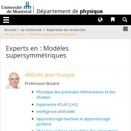
Passer
au
/
Département de
physique
contenu
Langues
Liens 
R
Menu
N
Accueil
La recherche
Expertises de recherche
Experts en : Modèles supersymmétriques
Experts en : Modèles
supersymmétriques
ARGUIN, Jean-François
Professeur titulaire
Physique des particules élémentaires et des
champs
Expérience ATLAS (LHC)
Intelligence artificielle
Apprentissage machine et apprentissage
profond