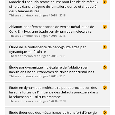
Diplômé(e) :
Gill-Comeau, Maxime
Modèle du pseudo-atome neutre pour l'étude de métaux
Cycle :
Doctorat
simples dans le régime de la matière dense et chaude à
Diplôme obtenu :
Ph. D.
deux températures
Lien vers le document dans Papyrus
Thèses et mémoires dirigés / 2018 - 2018
Diplômé(e) :
Harbour, Louis
Ablation laser femtoseconde de verres métalliques de
Cycle :
Doctorat
Cu_x Zr_(1−x) : une étude par dynamique moléculaire
Diplôme obtenu :
Ph. D.
Thèses et mémoires dirigés / 2016 - 2016
Lien vers le document dans Papyrus
Diplômé(e) :
Marinier, Sébastien
Étude de la coalescence de nanogouttelettes par
Cycle :
Maîtrise
dynamique moléculaire
Diplôme obtenu :
M. Sc.
Thèses et mémoires dirigés / 2011 - 2011
Lien vers le document dans Papyrus
Diplômé(e) :
Pothier, Jean-Christophe
Étude par dynamique moléculaire de l'ablation par
Cycle :
Maîtrise
impulsions laser ultrabrèves de cibles nanocristallines
Diplôme obtenu :
M. Sc.
Thèses et mémoires dirigés / 2011 - 2011
Lien vers le document dans Papyrus
Diplômé(e) :
Gill-Comeau, Maxime
Étude en dynamique moléculaire par approximation des
Cycle :
Maîtrise
liaisons fortes de l'influence des défauts ponctuels dans
Diplôme obtenu :
M. Sc.
la relaxation du silicium amorphe
Lien vers le document dans Papyrus
Thèses et mémoires dirigés / 2008 - 2008
Diplômé(e) :
Urli, Xavier
Étude théorique des mécanismes de transfert d'énergie