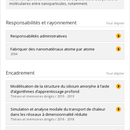
moléculaires entre nanoparticules, notamment.
Responsabilités et rayonnement
Tout déplier
Responsabilités administratives
2001-2007: Directeur du Département de physique
Fabriquer des nanomatériaux atome par atome
2004
2008-2017: Vice-doyen à la recherche et à la création,
Faculté des arts et des sciences
2017-2020: Vice-recteur associé (nature et
Encadrement
technologie), Vice-rectorat à la recherche, à la
Tout déplier
découverte, à la création et à l’innovation de l'UdeM
Modélisation de la structure du silicium amorphe à l’aide
d’algorithmes d’apprentissage profond
Thèses et mémoires dirigés / 2019 - 2019
Diplômé(e) :
Comin, Massimiliano
Simulation et analyse modale du transport de chaleur
Cycle :
Maîtrise
dans les réseaux à dimensionnalité réduite
Diplôme obtenu :
M. Sc.
Thèses et mémoires dirigés / 2018 - 2018
Lien vers le document dans Papyrus