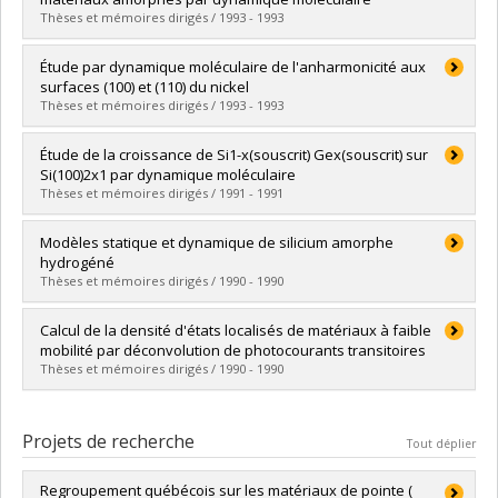
Diplôme obtenu :
M. Sc.
Thèses et mémoires dirigés / 1993 - 1993
Lien vers le document dans Papyrus
Diplômé(e) :
Lutz, Raymond
Étude par dynamique moléculaire de l'anharmonicité aux
Cycle :
Maîtrise
surfaces (100) et (110) du nickel
Diplôme obtenu :
M. Sc.
Thèses et mémoires dirigés / 1993 - 1993
Lien vers le document dans Papyrus
Diplômé(e) :
Beaudet, Yvon
Étude de la croissance de Si1-x(souscrit) Gex(souscrit) sur
Cycle :
Maîtrise
Si(100)2x1 par dynamique moléculaire
Diplôme obtenu :
M. Sc.
Thèses et mémoires dirigés / 1991 - 1991
Lien vers le document dans Papyrus
Diplômé(e) :
Ethier, Stéphane
Modèles statique et dynamique de silicium amorphe
Cycle :
Maîtrise
hydrogéné
Diplôme obtenu :
M. Sc.
Thèses et mémoires dirigés / 1990 - 1990
Lien vers le document dans Papyrus
Diplômé(e) :
Mousseau, Normand
Calcul de la densité d'états localisés de matériaux à faible
Cycle :
Maîtrise
mobilité par déconvolution de photocourants transitoires
Diplôme obtenu :
M. Sc.
Thèses et mémoires dirigés / 1990 - 1990
Lien vers le document dans Papyrus
Diplômé(e) :
De Ladurantaye, Louis
Cycle :
Maîtrise
Projets de recherche
Tout déplier
Diplôme obtenu :
M. Sc.
Lien vers le document dans Papyrus
Regroupement québécois sur les matériaux de pointe (