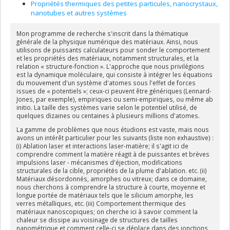
Propriétés thermiques des petites particules, nanocrystaux,
Construire l'avenir durablement
du Laboratoire d'innovation.
nanotubes et autres systèmes
Le professeur Lewis est à la retraite depuis le 1er janvier 2022 et a
été nommé professeur émérite par le Conseil de l'Université le 25
Mon programme de recherche s'inscrit dans la thématique
avril 2022.
générale de la physique numérique des matériaux. Ainsi, nous
utilisons de puissants calculateurs pour sonder le comportement
et les propriétés des matériaux, notamment structurales, et la
relation « structure-fonction ». L'approche que nous privilégions
est la dynamique moléculaire, qui consiste à intégrer les équations
du mouvement d'un système d'atomes sous l'effet de forces
issues de « potentiels »; ceux-ci peuvent être génériques (Lennard-
Jones, par exemple), empiriques ou semi-empiriques, ou même ab
initio. La taille des systèmes varie selon le potentiel utilisé, de
quelques dizaines ou centaines à plusieurs millions d'atomes.
La gamme de problèmes que nous étudions est vaste, mais nous
avons un intérêt particulier pour les suivants (liste non exhaustive) :
(i) Ablation laser et interactions laser-matière; il s'agit ici de
comprendre comment la matière réagit à de puissantes et brèves
impulsions laser - mécanismes d'éjection, modifications
structurales de la cible, propriétés de la plume d'ablation. etc. (ii)
Matériaux désordonnés, amorphes ou vitreux; dans ce domaine,
nous cherchons à comprendre la structure à courte, moyenne et
longue portée de matériaux tels que le silicium amorphe, les
verres métalliques, etc. (iii) Comportement thermique des
matériaux nanoscopiques; on cherche ici à savoir comment la
chaleur se dissipe au voisinage de structures de tailles
nanométrique et comment celle-ci se déplace dans des jonctions