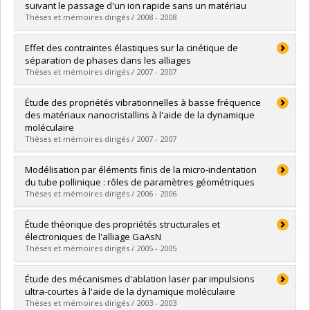
Cycle :
Maîtrise
suivant le passage d'un ion rapide sans un matériau
Diplôme obtenu :
M. Sc.
Thèses et mémoires dirigés / 2008 - 2008
Lien vers le document dans Papyrus
Diplômé(e) :
Baril, Philip
Effet des contraintes élastiques sur la cinétique de
Cycle :
Maîtrise
séparation de phases dans les alliages
Diplôme obtenu :
M. Sc.
Thèses et mémoires dirigés / 2007 - 2007
Lien vers le document dans Papyrus
Diplômé(e) :
Perez, Danny
Étude des propriétés vibrationnelles à basse fréquence
Cycle :
Doctorat
des matériaux nanocristallins à l'aide de la dynamique
Diplôme obtenu :
Ph. D.
moléculaire
Lien vers le document dans Papyrus
Thèses et mémoires dirigés / 2007 - 2007
Diplômé(e) :
Hudon, Catherine
Modélisation par éléments finis de la micro-indentation
Cycle :
Maîtrise
du tube pollinique : rôles de paramètres géométriques
Diplôme obtenu :
M. Sc.
Thèses et mémoires dirigés / 2006 - 2006
Lien vers le document dans Papyrus
Diplômé(e) :
Bolduc, Jean-François
Étude théorique des propriétés structurales et
Cycle :
Maîtrise
électroniques de l'alliage GaAsN
Diplôme obtenu :
M. Sc.
Thèses et mémoires dirigés / 2005 - 2005
Lien vers le document dans Papyrus
Diplômé(e) :
Madini, Nassima
Étude des mécanismes d'ablation laser par impulsions
Cycle :
Maîtrise
ultra-courtes à l'aide de la dynamique moléculaire
Diplôme obtenu :
M. Sc.
Thèses et mémoires dirigés / 2003 - 2003