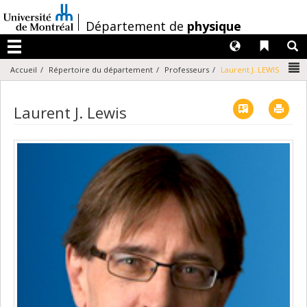
Passer
au
/
Département de
physique
contenu
Langues
Liens 
R
Menu
N
Accueil
Répertoire du département
Professeurs
Laurent J. LEWIS
Vcard
Imp
Laurent J. Lewis