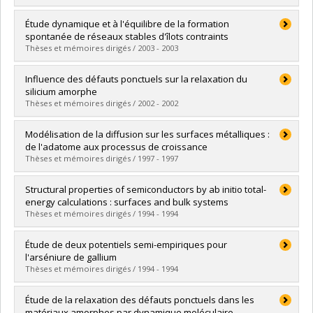
Lien vers le document dans Papyrus
Diplômé(e) :
Perez, Danny
Étude dynamique et à l'équilibre de la formation
Cycle :
Maîtrise
spontanée de réseaux stables d'îlots contraints
Diplôme obtenu :
M. Sc.
Thèses et mémoires dirigés / 2003 - 2003
Lien vers le document dans Papyrus
Diplômé(e) :
Thibault, Pierre
Influence des défauts ponctuels sur la relaxation du
Cycle :
Maîtrise
silicium amorphe
Diplôme obtenu :
M. Sc.
Thèses et mémoires dirigés / 2002 - 2002
Lien vers le document dans Papyrus
Diplômé(e) :
Dias, Cristiano Luis
Modélisation de la diffusion sur les surfaces métalliques :
Cycle :
Maîtrise
de l'adatome aux processus de croissance
Diplôme obtenu :
M. Sc.
Thèses et mémoires dirigés / 1997 - 1997
Lien vers le document dans Papyrus
Diplômé(e) :
Boisvert, Ghyslain
Structural properties of semiconductors by ab initio total-
Cycle :
Doctorat
energy calculations : surfaces and bulk systems
Diplôme obtenu :
Ph. D.
Thèses et mémoires dirigés / 1994 - 1994
Lien vers le document dans Papyrus
Diplômé(e) :
Jin, Jian-Min
Étude de deux potentiels semi-empiriques pour
Cycle :
Doctorat
l'arséniure de gallium
Diplôme obtenu :
Ph. D.
Thèses et mémoires dirigés / 1994 - 1994
Lien vers le document dans Papyrus
Diplômé(e) :
Aubin, Éric
Étude de la relaxation des défauts ponctuels dans les
Cycle :
Maîtrise
matériaux amorphes par dynamique moléculaire