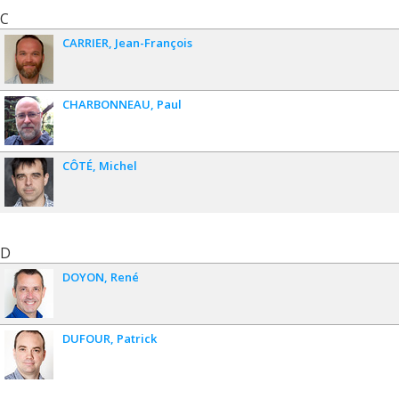
ablation of bulk metallic targets: dynamics and size distribution of
C
the generated nanoparticles
, Journal of Applied Physics
115
,
CARRIER
Jean-François
243301/1-10.
14.
M. Gill-Comeau
and
L.J. Lewis,
2014, Cross-correlations
between phonon modes in anharmonic oscillator chains: role
CHARBONNEAU
Paul
in heat transport, Phys. Rev. E
89
, 042114/1-10.
15.
N. Tsakiris
and
L.J. Lewis
, 2013,
Phase diagram of
aluminum from EAM potentials
, Europhys. J. B
86,
313/1-4.
CÔTÉ
Michel
16. J
.-C. Pothier
and
L.J. Lewis,
2012,
Molecular-dynamics
study of the viscous to inertial crossover in nanodroplet
coalescence
, Phys. Rev. B
85
, 115447/1-10.
17.
M. Gill-Comeau
and
L.J. Lewis,
2011,
Ultrashort-pulse
laser ablation of nanocrystalline aluminum
, Phys. Rev. B
84
,
D
224110/1-16.
DOYON
René
18. S. Merabia, J.-L. Barrat, and
L.J. Lewis
, 2011,
Heat
conduction across molecular junctions between nanoparticles
, J.
Chem. Phys
134
, 234707/1-6.
DUFOUR
Patrick
19. A. Kerrache, N. Mousseau,
L.J. Lewis
, 2011,
Crystallization
of amorphous silicon induced by shear deformations
, Phys. Rev.
B
84
, 014110/1-7.