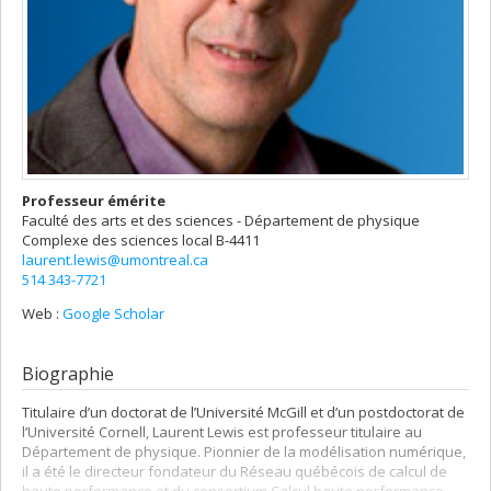
Professeur émérite
Faculté des arts et des sciences - Département de physique
Complexe des sciences
local B-4411
laurent.lewis@umontreal.ca
514 343-7721
Web :
Google Scholar
Biographie
Titulaire d’un doctorat de l’Université McGill et d’un postdoctorat de
l’Université Cornell, Laurent Lewis est professeur titulaire au
Département de physique. Pionnier de la modélisation numérique,
il a été le directeur fondateur du Réseau québécois de calcul de