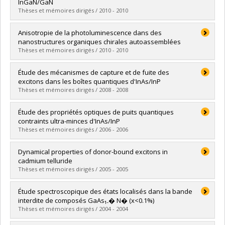
Cycle :
Maîtrise
InGaN/GaN
Diplôme obtenu :
M. Sc.
Thèses et mémoires dirigés / 2010 - 2010
Lien vers le document dans Papyrus
Diplômé(e) :
Brosseau, Colin N.
Anisotropie de la photoluminescence dans des
Cycle :
Doctorat
nanostructures organiques chirales autoassemblées
Diplôme obtenu :
Ph. D.
Thèses et mémoires dirigés / 2010 - 2010
Lien vers le document dans Papyrus
Diplômé(e) :
Gosselin, Benoit
Étude des mécanismes de capture et de fuite des
Cycle :
Maîtrise
excitons dans les boîtes quantiques d'InAs/InP
Diplôme obtenu :
M. Sc.
Thèses et mémoires dirigés / 2008 - 2008
Lien vers le document dans Papyrus
Diplômé(e) :
Gélinas, Guillaume
Étude des propriétés optiques de puits quantiques
Cycle :
Maîtrise
contraints ultra-minces d'InAs/InP
Diplôme obtenu :
M. Sc.
Thèses et mémoires dirigés / 2006 - 2006
Lien vers le document dans Papyrus
Diplômé(e) :
Lanacer, Ali
Dynamical properties of donor-bound excitons in
Cycle :
Doctorat
cadmium telluride
Diplôme obtenu :
Ph. D.
Thèses et mémoires dirigés / 2005 - 2005
Lien vers le document dans Papyrus
Diplômé(e) :
Li, Wei
Étude spectroscopique des états localisés dans la bande
Cycle :
Maîtrise
interdite de composés GaAs₁₋� N� (x<0.1%)
Diplôme obtenu :
M. Sc.
Thèses et mémoires dirigés / 2004 - 2004
Lien vers le document dans Papyrus