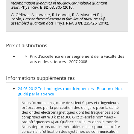
recombination dynamics in InGaN/GaN multiple quantum
wells
. Phys. Rev. B
82
, 085305 (2010).
G. Gélinas, A. Lanacer, R. Leonelli, R. A. Masut et P. J.
Poole,
Carrier thermal
escape in families of InAs/InP self-
assembled quantum dots
. Phys. Rev. B
81
, 235426 (2010).
Prix et distinctions
Prix d’excellence en enseignement de la Faculté des
arts et des sciences - 2007-2008
Informations supplémentaires
24-05-2012 Technologies radiofréquences - Pour un débat
guidé par la science
Nous formons un groupe de scientifiques et d’ingénieurs
préoccupés par la perception des dangers pour la santé
des ondes électromagnétiques dont les fréquences sont
comprises entre 3 kHz et 300 GHz (ci-après nommées «
radiofréquences ») au Québec et ailleurs dans le monde.
Nous déplorons que les véritables enjeux pour la société
concernant l’utilisation des systèmes de communication