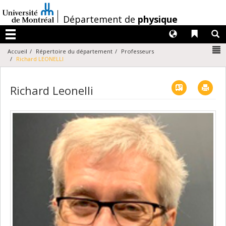
Passer
au
/
Département de
physique
contenu
Langues
Liens 
R
Menu
N
Accueil
Répertoire du département
Professeurs
Richard LEONELLI
Vcard
Imp
Richard Leonelli