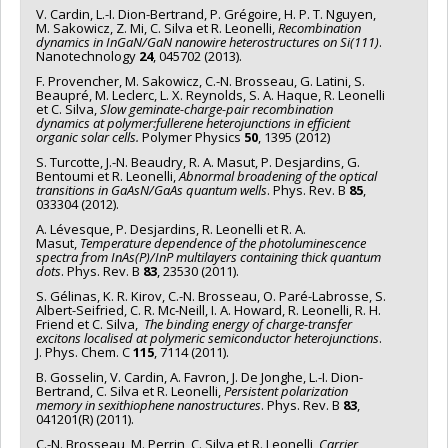
V. Cardin, L.-I. Dion-Bertrand, P. Grégoire, H. P. T. Nguyen,
M. Sakowicz, Z. Mi, C. Silva et R. Leonelli,
Recombination
dynamics in InGaN/GaN nanowire heterostructures on Si(111)
.
Nanotechnology
24
, 045702 (2013).
F. Provencher, M. Sakowicz, C.-N. Brosseau, G. Latini, S.
Beaupré, M. Leclerc, L. X. Reynolds, S. A. Haque, R. Leonelli
et C. Silva,
Slow geminate-charge-pair recombination
dynamics at polymer:fullerene heterojunctions in efficient
organic solar cells.
Polymer Physics
50
, 1395 (2012)
S. Turcotte, J.-N. Beaudry, R. A. Masut, P. Desjardins, G.
Bentoumi et R. Leonelli,
Abnormal broadening of the optical
transitions in GaAsN/GaAs quantum wells
. Phys. Rev. B
85
,
033304 (2012).
A. Lévesque, P. Desjardins, R. Leonelli et R. A.
Masut,
Temperature dependence of
the photoluminescence
spectra from InAs(P)/InP multilayers containing thick quantum
dots
. Phys. Rev. B
83
, 23530 (2011).
S. Gélinas, K. R. Kirov, C.-N. Brosseau, O. Paré-Labrosse, S.
Albert-Seifried, C. R. Mc-Neill, I. A. Howard, R. Leonelli, R. H.
Friend et C. Silva,
The binding energy of
charge-transfer
excitons localised at polymeric semiconductor heterojunctions
.
J. Phys. Chem. C
115
, 7114 (2011).
B. Gosselin, V. Cardin, A. Favron, J. De Jonghe, L.-I. Dion-
Bertrand, C. Silva et R. Leonelli,
Persistent polarization
memory in sexithiophene nanostructures
. Phys. Rev. B
83
,
041201(R) (2011).
C.-N. Brosseau, M. Perrin, C. Silva et R. Leonelli,
Carrier