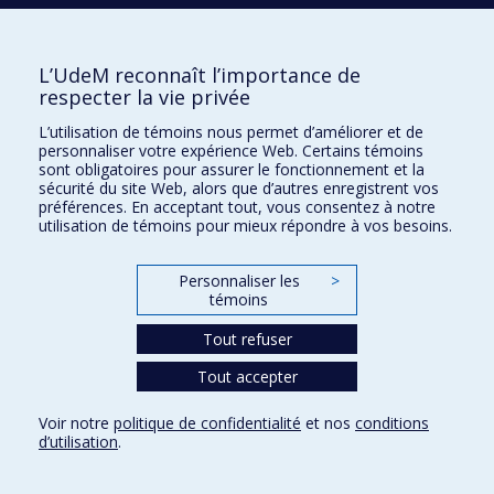
Activités
Comment soutenir le Département?
L’UdeM reconnaît l’importance de
respecter la vie privée
BESOIN D'AIDE?
L’utilisation de témoins nous permet d’améliorer et de
Plan du site
personnaliser votre expérience Web. Certains témoins
Signaler une erreur
sont obligatoires pour assurer le fonctionnement et la
sécurité du site Web, alors que d’autres enregistrent vos
Accessibilité
préférences. En acceptant tout, vous consentez à notre
utilisation de témoins pour mieux répondre à vos besoins.
FACULTÉ DES ARTS ET DES SCIENCES
Nos départements et écoles
Personnaliser les
>
témoins
Nos centres d'études
Tout refuser
Nos programmes et cours
Tout accepter
Confidentialité
Voir notre
politique de confidentialité
et nos
conditions
Conditions d’utilisation
d’utilisation
.
Paramètres des témoins
Université de