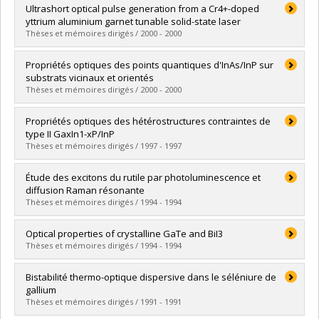
Diplômé(e) :
Yaïche, Zakia
Ultrashort optical pulse generation from a Cr4+-doped
Cycle :
Maîtrise
yttrium aluminium garnet tunable solid-state laser
Diplôme obtenu :
M. Sc.
Thèses et mémoires dirigés / 2000 - 2000
Lien vers le document dans Papyrus
Diplômé(e) :
Yongmao, Chang
Propriétés optiques des points quantiques d'InAs/InP sur
Cycle :
Doctorat
substrats vicinaux et orientés
Diplôme obtenu :
Ph. D.
Thèses et mémoires dirigés / 2000 - 2000
Lien vers le document dans Papyrus
Diplômé(e) :
Lapointe, Sophie
Propriétés optiques des hétérostructures contraintes de
Cycle :
Maîtrise
type II GaxIn1-xP/InP
Diplôme obtenu :
M. Sc.
Thèses et mémoires dirigés / 1997 - 1997
Lien vers le document dans Papyrus
Diplômé(e) :
Chennouf, Abderrahim
Étude des excitons du rutile par photoluminescence et
Cycle :
Doctorat
diffusion Raman résonante
Diplôme obtenu :
Ph. D.
Thèses et mémoires dirigés / 1994 - 1994
Lien vers le document dans Papyrus
Diplômé(e) :
Amtout, Abdenour
Optical properties of crystalline GaTe and BiI3
Cycle :
Doctorat
Thèses et mémoires dirigés / 1994 - 1994
Diplôme obtenu :
Ph. D.
Lien vers le document dans Papyrus
Diplômé(e) :
Wan, Jun Zuo
Bistabilité thermo-optique dispersive dans le séléniure de
Cycle :
Doctorat
gallium
Diplôme obtenu :
Ph. D.
Thèses et mémoires dirigés / 1991 - 1991
Lien vers le document dans Papyrus