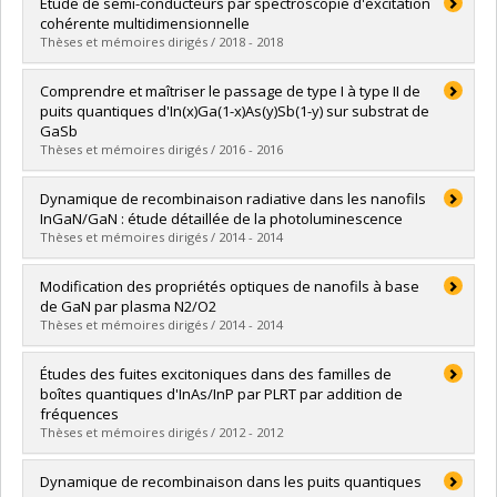
Diplômé(e) :
Leroux, Jimmy
Étude de semi-conducteurs par spectroscopie d'excitation
Cycle :
Maîtrise
cohérente multidimensionnelle
Diplôme obtenu :
M. Sc.
Thèses et mémoires dirigés / 2018 - 2018
Lien vers le document dans Papyrus
Diplômé(e) :
Grégoire, Pascal
Comprendre et maîtriser le passage de type I à type II de
Cycle :
Doctorat
puits quantiques d'In(x)Ga(1-x)As(y)Sb(1-y) sur substrat de
Diplôme obtenu :
Ph. D.
GaSb
Lien vers le document dans Papyrus
Thèses et mémoires dirigés / 2016 - 2016
Diplômé(e) :
Gélinas, Guillaume
Dynamique de recombinaison radiative dans les nanofils
Cycle :
Doctorat
InGaN/GaN : étude détaillée de la photoluminescence
Diplôme obtenu :
Ph. D.
Thèses et mémoires dirigés / 2014 - 2014
Lien vers le document dans Papyrus
Diplômé(e) :
Cardin, Vincent
Modification des propriétés optiques de nanofils à base
Cycle :
Maîtrise
de GaN par plasma N2/O2
Diplôme obtenu :
M. Sc.
Thèses et mémoires dirigés / 2014 - 2014
Lien vers le document dans Papyrus
Diplômé(e) :
Ferreira, Jason
Études des fuites excitoniques dans des familles de
Cycle :
Maîtrise
boîtes quantiques d'InAs/InP par PLRT par addition de
Diplôme obtenu :
M. Sc.
fréquences
Lien vers le document dans Papyrus
Thèses et mémoires dirigés / 2012 - 2012
Diplômé(e) :
Favron, Alexandre
Dynamique de recombinaison dans les puits quantiques