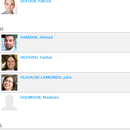
DUFOUR
Patrick
H
HAMDAN
Ahmad
HEZAVEH
Yashar
HLAVACEK-LARRONDO
Julie
HOLBROOK
Madisen
L