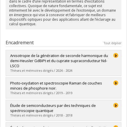
dans le cadre d’une représentation en termes d’excitations
collectives. Quoique de nature fondamentale, ce sujet est
intimement lié avec le développement de
l’excitonique
, un domaine
en émergence qui vise à concevoir et fabriquer de meilleurs
dispositifs optiques pour des applications allant de l’éclairage au
calcul quantique.
Encadrement
Tout déplier
Anisotropie de la génération de seconde harmonique du
demi-Heusler GdBiPt et du cuprate supraconducteur Nd-
LSCO
Thèses et mémoires dirigés / 2024 - 2024
Diplômé(e) :
Daneau, Simon
Photo-oxydation et spectroscopie Raman de couches
Cycle :
Doctorat
minces de phosphore noir.
Diplôme obtenu :
Ph. D.
Thèses et mémoires dirigés / 2019 - 2019
Lien vers le document dans Papyrus
Diplômé(e) :
Favron, Alexandre
Étude de semiconducteurs par des techniques de
Cycle :
Doctorat
spectroscopie quantique
Diplôme obtenu :
Ph. D.
Thèses et mémoires dirigés / 2018 - 2018
Lien vers le document dans Papyrus