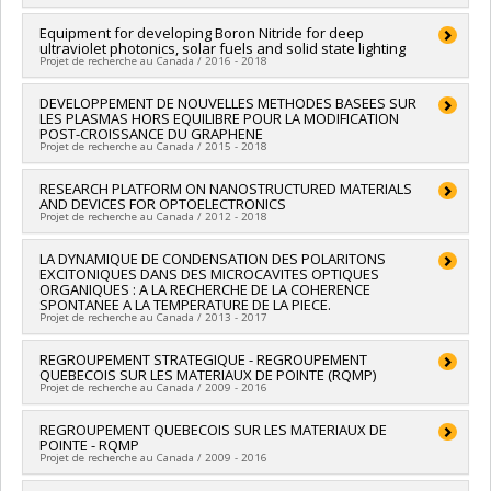
Sources de financement :
FRQNT/Fonds de recherche du
Partenariat de recherche / Subvention de recherche et
Québec - Nature et technologies (FQRNT)
développement coopérative
Chercheur principal :
Equipment for developing Boron Nitride for deep
Richard Leonelli
Programmes de subvention :
PV113724-(PR) Projets de
ultraviolet photonics, solar fuels and solid state lighting
Sources de financement :
CRSNG/Conseil de recherches en
recherche en équipe (et possibilité d'équipement la première
Projet de recherche au Canada / 2016 - 2018
sciences naturelles et génie du Canada (CRSNG)
année)
Programmes de subvention :
PVX20965-(RGP) Programme de
Chercheur principal :
DEVELOPPEMENT DE NOUVELLES METHODES BASEES SUR
Zetian Mi
subvention à la découverte individuelle ou de groupe
LES PLASMAS HORS EQUILIBRE POUR LA MODIFICATION
Co-chercheurs :
Richard Leonelli
POST-CROISSANCE DU GRAPHENE
Sources de financement :
CRSNG/Conseil de recherches en
Projet de recherche au Canada / 2015 - 2018
sciences naturelles et génie du Canada (CRSNG)
Programmes de subvention :
Chercheur principal :
RESEARCH PLATFORM ON NANOSTRUCTURED MATERIALS
Luc Stafford
AND DEVICES FOR OPTOELECTRONICS
Co-chercheurs :
Michel Côté
,
Richard Leonelli
,
Richard Martel
Projet de recherche au Canada / 2012 - 2018
Chercheur principal :
LA DYNAMIQUE DE CONDENSATION DES POLARITONS
Richard Leonelli
EXCITONIQUES DANS DES MICROCAVITES OPTIQUES
Sources de financement :
FCI/Fondation canadienne pour
ORGANIQUES : A LA RECHERCHE DE LA COHERENCE
l'innovation
SPONTANEE A LA TEMPERATURE DE LA PIECE.
Programmes de subvention :
Projet de recherche au Canada / 2013 - 2017
Chercheur principal :
REGROUPEMENT STRATEGIQUE - REGROUPEMENT
Carlos Silva
QUEBECOIS SUR LES MATERIAUX DE POINTE (RQMP)
Co-chercheurs :
Richard Leonelli
Projet de recherche au Canada / 2009 - 2016
Sources de financement :
FRQNT/Fonds de recherche du
Québec - Nature et technologies (FQRNT)
Chercheur principal :
REGROUPEMENT QUEBECOIS SUR LES MATERIAUX DE
Sjoerd Roorda
Programmes de subvention :
PV113724-(PR) Projets de
POINTE - RQMP
Co-chercheurs :
Robert William Cochrane
,
Laurent J. Lewis
,
recherche en équipe (et possibilité d'équipement la première
Projet de recherche au Canada / 2009 - 2016
Christian Reber
,
Michel Côté
,
Richard Leonelli
,
Normand
année)
Mousseau
,
François Schiettekatte
,
Antonella Badia
,
Richard