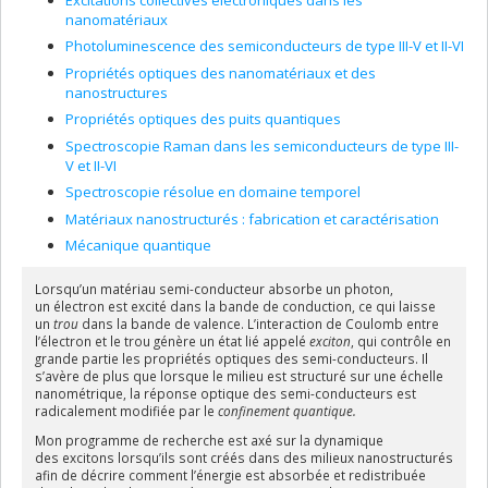
nanomatériaux
Photoluminescence des semiconducteurs de type III-V et II-VI
Propriétés optiques des nanomatériaux et des
nanostructures
Propriétés optiques des puits quantiques
Spectroscopie Raman dans les semiconducteurs de type III-
V et II-VI
Spectroscopie résolue en domaine temporel
Matériaux nanostructurés : fabrication et caractérisation
Mécanique quantique
Lorsqu’un matériau semi-conducteur absorbe un photon,
un électron est excité dans la bande de conduction, ce qui laisse
un
trou
dans la bande de valence. L’interaction de Coulomb entre
l’électron et le trou génère un état lié appelé
exciton
, qui contrôle en
grande partie les propriétés optiques des semi-conducteurs. Il
s’avère de plus que lorsque le milieu est structuré sur une échelle
nanométrique, la réponse optique des semi-conducteurs est
radicalement modifiée par le
confinement quantique.
Mon programme de recherche est axé sur la dynamique
des excitons lorsqu’ils sont créés dans des milieux nanostructurés
afin de décrire comment l’énergie est absorbée et redistribuée