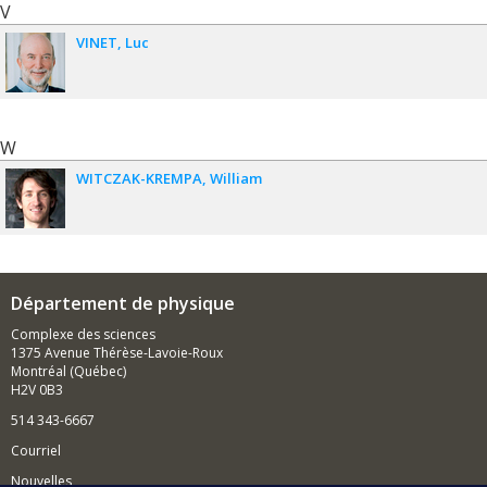
V
VINET
Luc
W
WITCZAK-KREMPA
William
Département de physique
Complexe des sciences
1375 Avenue Thérèse-Lavoie-Roux
Montréal (Québec)
H2V 0B3
514 343-6667
Courriel
Nouvelles