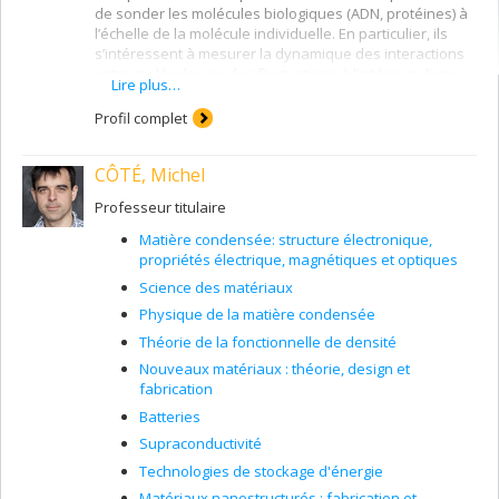
de sonder les molécules biologiques (ADN, protéines) à
l’échelle de la molécule individuelle. En particulier, ils
s’intéressent à mesurer la dynamique des interactions
entre molécules ou des fluctuations à l’intérieur d’une
Lire plus…
seule molécule. Le but de ces travaux est de développer
de nouveaux outils pour détecter les biomarqueurs
Profil complet
associés à différents types de cancer, et de mieux
comprendre la mécanique des macromolécules
CÔTÉ, Michel
élémentaires, en vue d’informer la conception de
médicaments et traitements.
Professeur titulaire
Matière condensée: structure électronique,
propriétés électrique, magnétiques et optiques
Science des matériaux
Physique de la matière condensée
Théorie de la fonctionnelle de densité
Nouveaux matériaux : théorie, design et
fabrication
Batteries
Supraconductivité
Technologies de stockage d'énergie
Matériaux nanostructurés : fabrication et