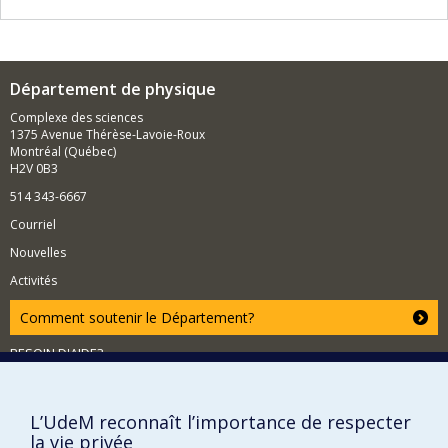
matériaux lors de ces transitions, alors qu’émergent de
nouveaux états de la matière. Un exemple remarquable
est la supraconductivité, alors que les électrons forment
des paires, un peu comme des danseurs, qui se
déplacent sans résistance.
Département de physique
Les transitions mènent à des modèles « dansants »
Complexe des sciences
complexes où les électrons accrochent des partenaires
1375 Avenue Thérèse-Lavoie-Roux
éloignés, ce qui soulève des questions comme : «
Montréal (Québec)
Quelles sont les caractéristiques essentielles des
H2V 0B3
nombreux modèles dansants? » et « Comment pouvons-
514 343-6667
nous les exploiter pour améliorer la modélisation
numérique? »
Courriel
La recherche de M. Witczak-Krempa utilisera des
Nouvelles
méthodes analytiques et numériques novatrices qui
Activités
empruntent des données pertinentes d’autres
disciplines, par exemple l’information quantique et la
Comment soutenir le Département?
théorie des cordes.
Tout comme les connaissances au sujet des transitions
BESOIN D'AIDE?
de phase ordinaires, comme la glace qui fond, sont
Plan du site
importantes pour la société, les connaissances à
propos de leurs contreparties quantiques deviennent
Signaler une erreur
L’UdeM reconnaît l’importance de respecter
elles aussi cruciales. Les résultats obtenus par
Accessibilité
M. Witczak-Krempa jetteront un nouvel éclairage sur des
la vie privée