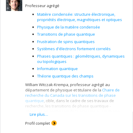
Professeur agrégé
Matière condensée: structure électronique,
propriétés électrique, magnétiques et optiques
Physique de la matière condensée
Transitions de phase quantique
Frustration de spins quantiques
Systèmes d'électrons fortement correlés
Phases quantiques : géométriques, dynamiques
ou topologiques
Information quantique
Théorie quantique des champs
William Witczak-Krempa, professeur agrégé au
département de physique et titulaire de la
Chaire de
recherche du Canada sur les transitions de phase
quantique
, cible, dans le cadre de ses travaux de
recherche, les transitions de phase quantique -
obtenues en appliquant de la pression ou un champ
Lire plus…
magnétique au matériau - en modifiant certains
éléments, tel que la composition chimique de ceux-ci.
Profil complet
Sa recherche théorique expliquera les propriétés des