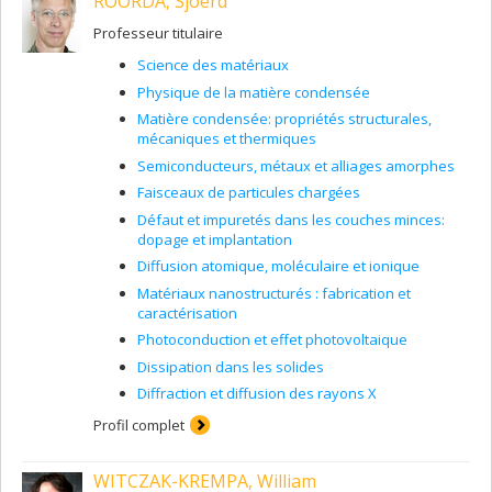
ROORDA, Sjoerd
Mon programme de recherche est axé sur la dynamique
des excitons lorsqu’ils sont créés dans des milieux
Professeur titulaire
nanostructurés afin de décrire comment l’énergie est
Science des matériaux
absorbée et redistribuée dans le cadre
d’une représentation en termes d’excitations collectives.
Physique de la matière condensée
Quoique de nature fondamentale, ce sujet est
Matière condensée: propriétés structurales,
intimement lié avec le développement de
l’excitonique
, un
mécaniques et thermiques
domaine en émergence qui vise à concevoir et
Semiconducteurs, métaux et alliages amorphes
fabriquer de meilleurs dispositifs optiques pour
des applications allant de l’éclairage au calcul
Faisceaux de particules chargées
quantique.
Défaut et impuretés dans les couches minces:
dopage et implantation
Diffusion atomique, moléculaire et ionique
Matériaux nanostructurés : fabrication et
caractérisation
Photoconduction et effet photovoltaique
Dissipation dans les solides
Diffraction et diffusion des rayons X
Profil complet
WITCZAK-KREMPA, William