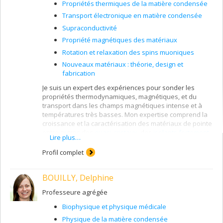
Propriétés thermiques de la matière condensée
Transport électronique en matière condensée
Supraconductivité
Propriété magnétiques des matériaux
Rotation et relaxation des spins muoniques
Nouveaux matériaux : théorie, design et
fabrication
Je suis un expert des expériences pour sonder les
propriétés thermodynamiques, magnétiques, et du
transport dans les champs magnétiques intense et à
températures très basses. Mon expertise comprend la
croissance et la caractérisation des matériaux de pointe
entre autres des
quasi-cristaux
, des
isolants fortement
Lire plus…
corrélés
, et des
supraconducteurs
, et des aimants
frustrés.
Profil complet
BOUILLY, Delphine
Professeure agrégée
Biophysique et physique médicale
Physique de la matière condensée