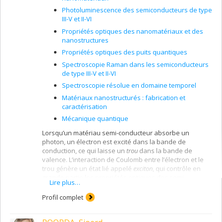
Photoluminescence des semiconducteurs de type
III-V et II-VI
Propriétés optiques des nanomatériaux et des
nanostructures
Propriétés optiques des puits quantiques
Spectroscopie Raman dans les semiconducteurs
de type III-V et II-VI
Spectroscopie résolue en domaine temporel
Matériaux nanostructurés : fabrication et
caractérisation
Mécanique quantique
Lorsqu’un matériau semi-conducteur absorbe un
photon, un électron est excité dans la bande de
conduction, ce qui laisse un
trou
dans la bande de
valence. L’interaction de Coulomb entre l’électron et le
trou génère un état lié appelé
exciton
, qui contrôle en
grande partie les propriétés optiques des semi-
Lire plus…
conducteurs. Il s’avère de plus que lorsque le milieu est
structuré sur une échelle nanométrique, la réponse
Profil complet
optique des semi-conducteurs est radicalement
modifiée par le
confinement quantique.