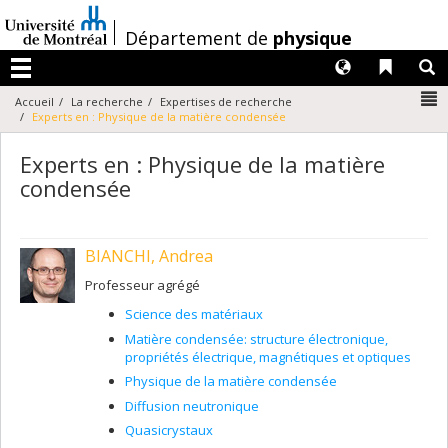
Passer
au
/
Département de
physique
contenu
Langues
Liens 
R
Menu
N
Accueil
La recherche
Expertises de recherche
Experts en : Physique de la matière condensée
Experts en : Physique de la matière
condensée
BIANCHI, Andrea
Professeur agrégé
Science des matériaux
Matière condensée: structure électronique,
propriétés électrique, magnétiques et optiques
Physique de la matière condensée
Diffusion neutronique
Quasicrystaux