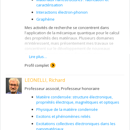
caractérisation
Interactions électron-phonon
Graphène
Mes activités de recherche se concentrent dans
l'application de la mécanique quantique pour le calcul
des propriétés des matériaux. Plusieurs domaines
m'intéressent, mais présentement mes travaux se
concentrent sur le développement de nouveaux
matériaux organiques pour des applications
Lire plus…
photovoltaïques, la compréhension des propriétés des
supraconducteurs de haute température par approche
Profil complet
ab initio, et l'étude des nanomatériaux comme les
nanotubes.
LEONELLI, Richard
J'utilise une approche théorique qui fait appel aux
capacités des supercalculateurs afin de simuler les
Professeur associé, Professeur honoraire
matériaux étudiés. Ces méthodes sont à la fine pointe
Matière condensée: structure électronique,
des développements récents comme la théorie de la
propriétés électrique, magnétiques et optiques
fonctionnelle de la densité ainsi que les méthodes
basées sur la fonction de Green.
Physique de la matière condensée
Excitons et phénomènes reliés
Excitations collectives électroniques dans les
nanomatériaux