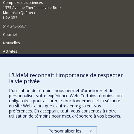
Complexe des sciences
1375 Avenue Thérèse-Lavoie-Roux
Montréal (Québec)
H2V 0B3
514 343-6667
Courriel
Nouvelles
Activités
Comment soutenir le Département?
BESOIN D'AIDE?
L’UdeM reconnaît l’importance de respecter
la vie privée
Plan du site
Signaler une erreur
L’utilisation de témoins nous permet d’améliorer et de
personnaliser votre expérience Web. Certains témoins sont
Accessibilité
obligatoires pour assurer le fonctionnement et la sécurité
du site Web, alors que d’autres enregistrent vos
FACULTÉ DES ARTS ET DES SCIENCES
préférences. En acceptant tout, vous consentez à notre
utilisation de témoins pour mieux répondre à vos besoins.
Nos départements et écoles
Nos centres d'études
Personnaliser les
>