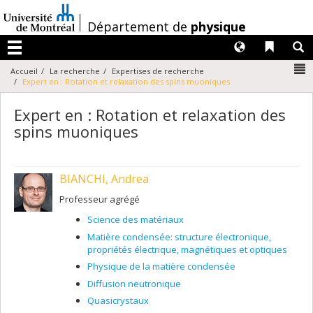
Passer
au
/
Département de
physique
contenu
Langues
Liens 
R
Menu
N
Accueil
La recherche
Expertises de recherche
Expert en : Rotation et relaxation des spins muoniques
Expert en : Rotation et relaxation des
spins muoniques
BIANCHI, Andrea
Professeur agrégé
Science des matériaux
Matière condensée: structure électronique,
propriétés électrique, magnétiques et optiques
Physique de la matière condensée
Diffusion neutronique
Quasicrystaux