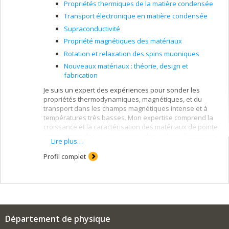
Propriétés thermiques de la matière condensée
Transport électronique en matière condensée
Supraconductivité
Propriété magnétiques des matériaux
Rotation et relaxation des spins muoniques
Nouveaux matériaux : théorie, design et
fabrication
Je suis un expert des expériences pour sonder les
propriétés thermodynamiques, magnétiques, et du
transport dans les champs magnétiques intense et à
températures très basses. Mon expertise comprend la
croissance et la caractérisation des matériaux de pointe
entre autres des
quasi-cristaux
, des
isolants fortement
Lire plus…
corrélés
, et des
supraconducteurs
, et des aimants
frustrés.
Profil complet
Département de physique