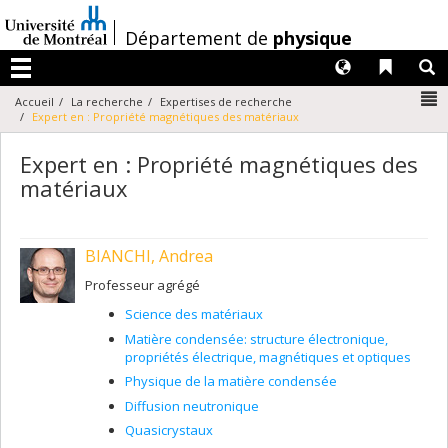
Passer
au
/
Département de
physique
contenu
Langues
Liens 
R
Menu
N
Accueil
La recherche
Expertises de recherche
Expert en : Propriété magnétiques des matériaux
Expert en : Propriété magnétiques des
matériaux
BIANCHI, Andrea
Professeur agrégé
Science des matériaux
Matière condensée: structure électronique,
propriétés électrique, magnétiques et optiques
Physique de la matière condensée
Diffusion neutronique
Quasicrystaux