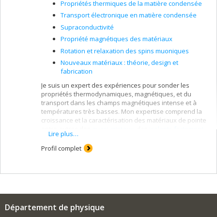
Propriétés thermiques de la matière condensée
Transport électronique en matière condensée
Supraconductivité
Propriété magnétiques des matériaux
Rotation et relaxation des spins muoniques
Nouveaux matériaux : théorie, design et
fabrication
Je suis un expert des expériences pour sonder les
propriétés thermodynamiques, magnétiques, et du
transport dans les champs magnétiques intense et à
températures très basses. Mon expertise comprend la
croissance et la caractérisation des matériaux de pointe
entre autres des
quasi-cristaux
, des
isolants fortement
Lire plus…
corrélés
, et des
supraconducteurs
, et des aimants
frustrés.
Profil complet
Département de physique