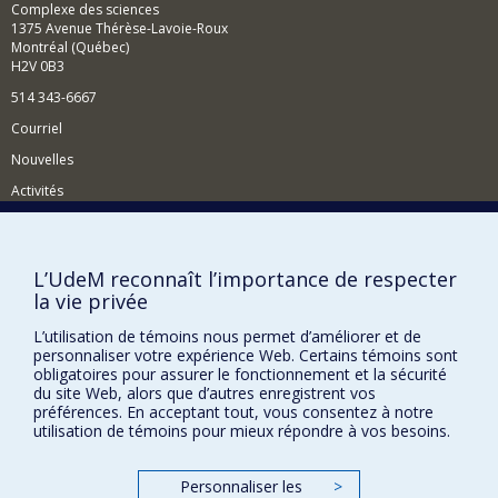
Complexe des sciences
1375 Avenue Thérèse-Lavoie-Roux
Montréal (Québec)
H2V 0B3
514 343-6667
Courriel
Nouvelles
Activités
Comment soutenir le Département?
BESOIN D'AIDE?
L’UdeM reconnaît l’importance de respecter
la vie privée
Plan du site
Signaler une erreur
L’utilisation de témoins nous permet d’améliorer et de
personnaliser votre expérience Web. Certains témoins sont
Accessibilité
obligatoires pour assurer le fonctionnement et la sécurité
du site Web, alors que d’autres enregistrent vos
FACULTÉ DES ARTS ET DES SCIENCES
préférences. En acceptant tout, vous consentez à notre
utilisation de témoins pour mieux répondre à vos besoins.
Nos départements et écoles
Nos centres d'études
Personnaliser les
>