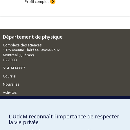
de nouveaux outils pour détecter les biomarqueurs
Profil complet
associés à différents types de cancer, et de mieux
comprendre la mécanique des macromolécules
élémentaires, en vue d’informer la conception de
médicaments et traitements.
Département de physique
Complexe des sciences
1375 Avenue Thérèse-Lavoie-Roux
Montréal (Québec)
H2V 0B3
514 343-6667
Courriel
Nouvelles
Activités
Comment soutenir le Département?
BESOIN D'AIDE?
L’UdeM reconnaît l’importance de respecter
Plan du site
la vie privée
Signaler une erreur