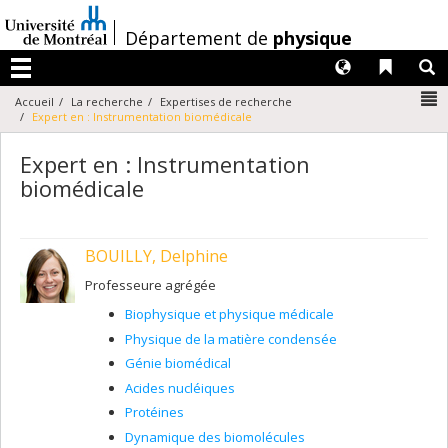
Passer
au
/
Département de
physique
contenu
Langues
Liens 
R
Menu
N
Accueil
La recherche
Expertises de recherche
Expert en : Instrumentation biomédicale
Expert en : Instrumentation
biomédicale
BOUILLY, Delphine
Professeure agrégée
Biophysique et physique médicale
Physique de la matière condensée
Génie biomédical
Acides nucléiques
Protéines
Dynamique des biomolécules