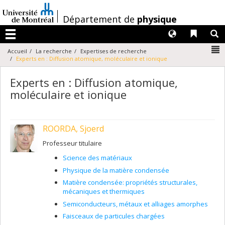
Passer
au
/
Département de
physique
contenu
Langues
Liens 
R
Menu
N
Accueil
La recherche
Expertises de recherche
Experts en : Diffusion atomique, moléculaire et ionique
Experts en : Diffusion atomique,
moléculaire et ionique
ROORDA, Sjoerd
Professeur titulaire
Science des matériaux
Physique de la matière condensée
Matière condensée: propriétés structurales,
mécaniques et thermiques
Semiconducteurs, métaux et alliages amorphes
Faisceaux de particules chargées